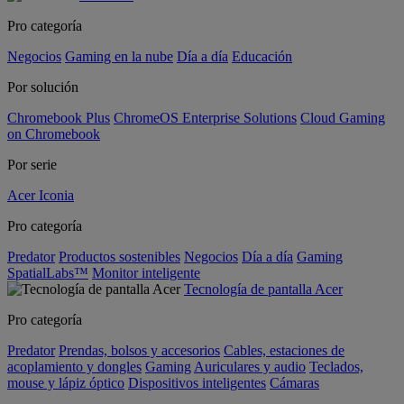
Pro categoría
Negocios
Gaming en la nube
Día a día
Educación
Por solución
Chromebook Plus
ChromeOS Enterprise Solutions
Cloud Gaming
on Chromebook
Por serie
Acer Iconia
Pro categoría
Predator
Productos sostenibles
Negocios
Día a día
Gaming
SpatialLabs™
Monitor inteligente
Tecnología de pantalla Acer
Pro categoría
Predator
Prendas, bolsos y accesorios
Cables, estaciones de
acoplamiento y dongles
Gaming
Auriculares y audio
Teclados,
mouse y lápiz óptico
Dispositivos inteligentes
Cámaras