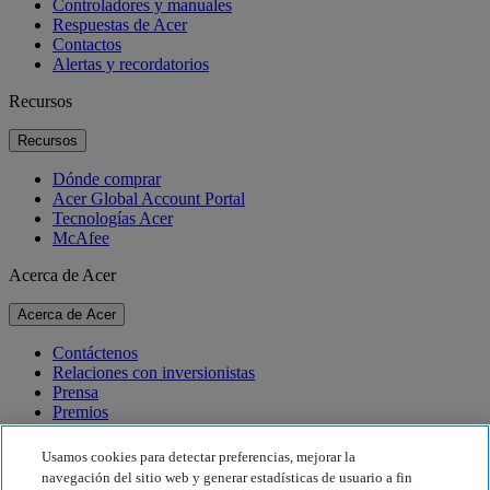
Controladores y manuales
Respuestas de Acer
Contactos
Alertas y recordatorios
Recursos
Recursos
Dónde comprar
Acer Global Account Portal
Tecnologías Acer
McAfee
Acerca de Acer
Acerca de Acer
Contáctenos
Relaciones con inversionistas
Prensa
Premios
Eventos
Usamos cookies para detectar preferencias, mejorar la
Sostenibilidad
navegación del sitio web y generar estadísticas de usuario a fin