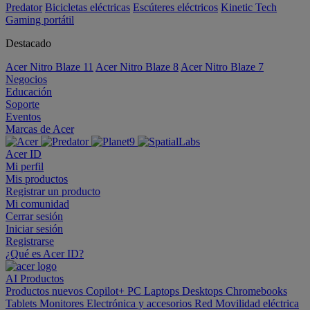
Predator
Bicicletas eléctricas
Escúteres eléctricos
Kinetic Tech
Gaming portátil
Destacado
Acer Nitro Blaze 11
Acer Nitro Blaze 8
Acer Nitro Blaze 7
Negocios
Educación
Soporte
Eventos
Marcas de Acer
Acer ID
Mi perfil
Mis productos
Registrar un producto
Mi comunidad
Cerrar sesión
Iniciar sesión
Registrarse
¿Qué es Acer ID?
AI
Productos
Productos nuevos
Copilot+ PC
Laptops
Desktops
Chromebooks
Tablets
Monitores
Electrónica y accesorios
Red
Movilidad eléctrica