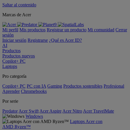
Saltar al contenido
Marcas de Acer
Mi perfil
Mis productos
Registrar un producto
Mi comunidad
Cerrar
sesión
Iniciar sesión
Registrarse
¿Qué es Acer ID?
AI
Productos
Productos nuevos
Copilot+ PC
Laptops
Pro categoría
Copilot+ PC
PC con IA
Gaming
Productos sostenibles
Profesional
Aprender
Chromebooks
Por serie
Predator
Acer Swift
Acer Aspire
Acer Nitro
Acer TravelMate
Windows
Laptops Acer con
AMD Ryzen™