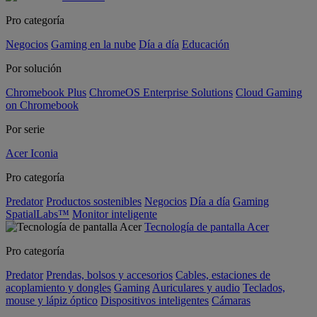
Pro categoría
Negocios
Gaming en la nube
Día a día
Educación
Por solución
Chromebook Plus
ChromeOS Enterprise Solutions
Cloud Gaming
on Chromebook
Por serie
Acer Iconia
Pro categoría
Predator
Productos sostenibles
Negocios
Día a día
Gaming
SpatialLabs™
Monitor inteligente
Tecnología de pantalla Acer
Pro categoría
Predator
Prendas, bolsos y accesorios
Cables, estaciones de
acoplamiento y dongles
Gaming
Auriculares y audio
Teclados,
mouse y lápiz óptico
Dispositivos inteligentes
Cámaras