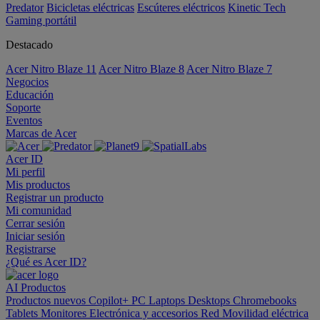
Predator
Bicicletas eléctricas
Escúteres eléctricos
Kinetic Tech
Gaming portátil
Destacado
Acer Nitro Blaze 11
Acer Nitro Blaze 8
Acer Nitro Blaze 7
Negocios
Educación
Soporte
Eventos
Marcas de Acer
Acer ID
Mi perfil
Mis productos
Registrar un producto
Mi comunidad
Cerrar sesión
Iniciar sesión
Registrarse
¿Qué es Acer ID?
AI
Productos
Productos nuevos
Copilot+ PC
Laptops
Desktops
Chromebooks
Tablets
Monitores
Electrónica y accesorios
Red
Movilidad eléctrica