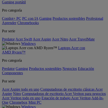
Gaming portátil
Pro categoría
Copilot+ PC
PC con IA
Gaming
Productos sostenibles
Profesional
Aprender
Chromebooks
Por serie
Predator
Acer Swift
Acer Aspire
Acer Nitro
Acer TravelMate
Windows
Laptops Acer con
AMD Ryzen™
Pro categoría
Predator
Gaming
Productos sostenibles
Negocios
Educación
Componentes
Por serie
Acer Aspire todo en uno
Computadoras de escritorio clásicas Acer
Aspire
Nitro
Computadoras de escritorio Acer Veriton para negocios
Acer Veriton todo en uno
Estación de trabajo Acer Veriton
Add-In-
One
Chromebox
Mini PC
Windows