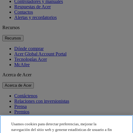
Controladores y manuales
Respuestas de Acer
Contactos
Alertas y recordatorios
Recursos
Recursos
Dónde comprar
Acer Global Account Portal
Tecnologías Acer
McAfee
Acerca de Acer
Acerca de Acer
Contáctenos
Relaciones con inversionistas
Prensa
Premios
Eventos
Usamos cookies para detectar preferencias, mejorar la
Sostenibilidad
navegación del sitio web y generar estadísticas de usuario a fin