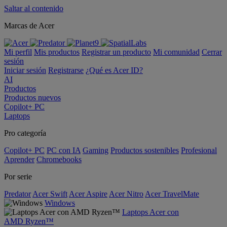
Saltar al contenido
Marcas de Acer
Mi perfil
Mis productos
Registrar un producto
Mi comunidad
Cerrar
sesión
Iniciar sesión
Registrarse
¿Qué es Acer ID?
AI
Productos
Productos nuevos
Copilot+ PC
Laptops
Pro categoría
Copilot+ PC
PC con IA
Gaming
Productos sostenibles
Profesional
Aprender
Chromebooks
Por serie
Predator
Acer Swift
Acer Aspire
Acer Nitro
Acer TravelMate
Windows
Laptops Acer con
AMD Ryzen™