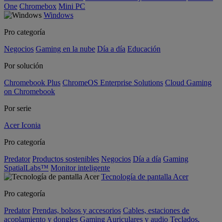
One
Chromebox
Mini PC
Windows
Pro categoría
Negocios
Gaming en la nube
Día a día
Educación
Por solución
Chromebook Plus
ChromeOS Enterprise Solutions
Cloud Gaming
on Chromebook
Por serie
Acer Iconia
Pro categoría
Predator
Productos sostenibles
Negocios
Día a día
Gaming
SpatialLabs™
Monitor inteligente
Tecnología de pantalla Acer
Pro categoría
Predator
Prendas, bolsos y accesorios
Cables, estaciones de
acoplamiento y dongles
Gaming
Auriculares y audio
Teclados,