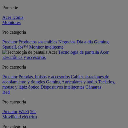
Por serie
Acer Iconia
Monitores
Pro categoría
Predator
Productos sostenibles
Negocios
Día a día
Gaming
SpatialLabs™
Monitor inteligente
Tecnología de pantalla Acer
Electrónica y accesorios
Pro categoría
Predator
Prendas, bolsos y accesorios
Cables, estaciones de
acoplamiento y dongles
Gaming
Auriculares y audio
Teclados,
mouse y lápiz óptico
Dispositivos inteligentes
Cámaras
Red
Pro categoría
Predator
Wi-Fi
5G
Movilidad eléctrica
Pro categoría