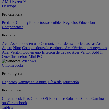
AMD Ryzen™
Desktops
Pro categoría
Predator
Gaming
Productos sostenibles
Negocios
Educación
Componentes
Por serie
Acer Aspire todo en uno
Computadoras de escritorio clásicas Acer
Aspire
Nitro
Computadoras de escritorio Acer Veriton para negocios
Acer Veriton todo en uno
Estación de trabajo Acer Veriton
Add-In-
One
Chromebox
Mini PC
Windows
Chromebooks
Pro categoría
Negocios
Gaming en la nube
Día a día
Educación
Por solución
Chromebook Plus
ChromeOS Enterprise Solutions
Cloud Gaming
on Chromebook
Tablets