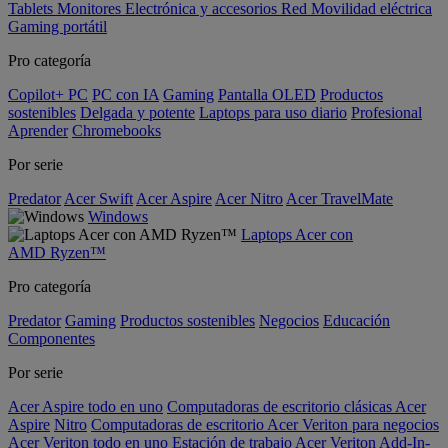
Tablets
Monitores
Electrónica y accesorios
Red
Movilidad eléctrica
Gaming portátil
Pro categoría
Copilot+ PC
PC con IA
Gaming
Pantalla OLED
Productos
sostenibles
Delgada y potente
Laptops para uso diario
Profesional
Aprender
Chromebooks
Por serie
Predator
Acer Swift
Acer Aspire
Acer Nitro
Acer TravelMate
Windows
Laptops Acer con
AMD Ryzen™
Pro categoría
Predator
Gaming
Productos sostenibles
Negocios
Educación
Componentes
Por serie
Acer Aspire todo en uno
Computadoras de escritorio clásicas Acer
Aspire
Nitro
Computadoras de escritorio Acer Veriton para negocios
Acer Veriton todo en uno
Estación de trabajo Acer Veriton
Add-In-