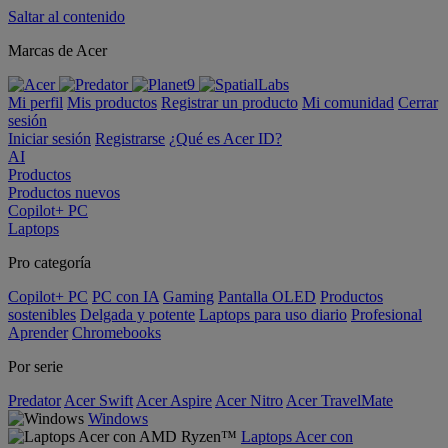
Saltar al contenido
Marcas de Acer
Mi perfil
Mis productos
Registrar un producto
Mi comunidad
Cerrar
sesión
Iniciar sesión
Registrarse
¿Qué es Acer ID?
AI
Productos
Productos nuevos
Copilot+ PC
Laptops
Pro categoría
Copilot+ PC
PC con IA
Gaming
Pantalla OLED
Productos
sostenibles
Delgada y potente
Laptops para uso diario
Profesional
Aprender
Chromebooks
Por serie
Predator
Acer Swift
Acer Aspire
Acer Nitro
Acer TravelMate
Windows
Laptops Acer con