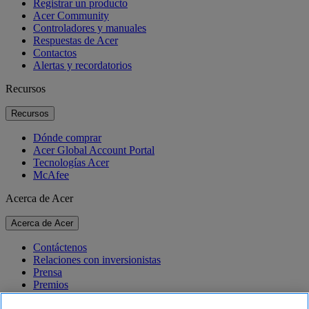
Registrar un producto
Acer Community
Controladores y manuales
Respuestas de Acer
Contactos
Alertas y recordatorios
Recursos
Recursos
Dónde comprar
Acer Global Account Portal
Tecnologías Acer
McAfee
Acerca de Acer
Acerca de Acer
Contáctenos
Relaciones con inversionistas
Prensa
Premios
Eventos