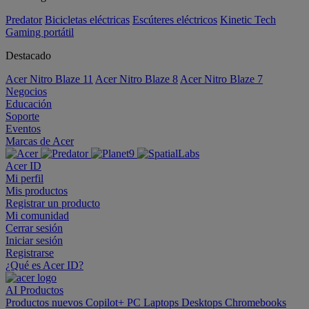
Predator
Bicicletas eléctricas
Escúteres eléctricos
Kinetic Tech
Gaming portátil
Destacado
Acer Nitro Blaze 11
Acer Nitro Blaze 8
Acer Nitro Blaze 7
Negocios
Educación
Soporte
Eventos
Marcas de Acer
Acer ID
Mi perfil
Mis productos
Registrar un producto
Mi comunidad
Cerrar sesión
Iniciar sesión
Registrarse
¿Qué es Acer ID?
AI
Productos
Productos nuevos
Copilot+ PC
Laptops
Desktops
Chromebooks