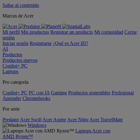
Saltar al contenido
Marcas de Acer
Mi perfil
Mis productos
Registrar un producto
Mi comunidad
Cerrar
sesión
Iniciar sesión
Registrarse
¿Qué es Acer ID?
AI
Productos
Productos nuevos
Copilot+ PC
Laptops
Pro categoría
Copilot+ PC
PC con IA
Gaming
Productos sostenibles
Profesional
Aprender
Chromebooks
Por serie
Predator
Acer Swift
Acer Aspire
Acer Nitro
Acer TravelMate
Windows
Laptops Acer con
AMD Ryzen™