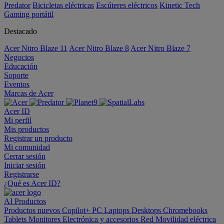
Predator
Bicicletas eléctricas
Escúteres eléctricos
Kinetic Tech
Gaming portátil
Destacado
Acer Nitro Blaze 11
Acer Nitro Blaze 8
Acer Nitro Blaze 7
Negocios
Educación
Soporte
Eventos
Marcas de Acer
Acer ID
Mi perfil
Mis productos
Registrar un producto
Mi comunidad
Cerrar sesión
Iniciar sesión
Registrarse
¿Qué es Acer ID?
AI
Productos
Productos nuevos
Copilot+ PC
Laptops
Desktops
Chromebooks
Tablets
Monitores
Electrónica y accesorios
Red
Movilidad eléctrica