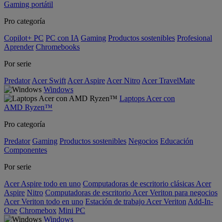
Gaming portátil
Pro categoría
Copilot+ PC
PC con IA
Gaming
Productos sostenibles
Profesional
Aprender
Chromebooks
Por serie
Predator
Acer Swift
Acer Aspire
Acer Nitro
Acer TravelMate
Windows
Laptops Acer con
AMD Ryzen™
Pro categoría
Predator
Gaming
Productos sostenibles
Negocios
Educación
Componentes
Por serie
Acer Aspire todo en uno
Computadoras de escritorio clásicas Acer
Aspire
Nitro
Computadoras de escritorio Acer Veriton para negocios
Acer Veriton todo en uno
Estación de trabajo Acer Veriton
Add-In-
One
Chromebox
Mini PC
Windows