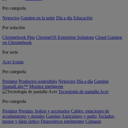
Pro categoría
Negocios
Gaming en la nube
Día a día
Educación
Por solución
Chromebook Plus
ChromeOS Enterprise Solutions
Cloud Gaming
on Chromebook
Por serie
Acer Iconia
Pro categoría
Predator
Productos sostenibles
Negocios
Día a día
Gaming
SpatialLabs™
Monitor inteligente
Tecnología de pantalla Acer
Pro categoría
Predator
Prendas, bolsos y accesorios
Cables, estaciones de
acoplamiento y dongles
Gaming
Auriculares y audio
Teclados,
mouse y lápiz óptico
Dispositivos inteligentes
Cámaras