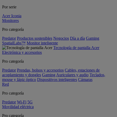
Por serie
Acer Iconia
Monitores
Pro categoría
Predator
Productos sostenibles
Negocios
Día a día
Gaming
SpatialLabs™
Monitor inteligente
Tecnología de pantalla Acer
Electrónica y accesorios
Pro categoría
Predator
Prendas, bolsos y accesorios
Cables, estaciones de
acoplamiento y dongles
Gaming
Auriculares y audio
Teclados,
mouse y lápiz óptico
Dispositivos inteligentes
Cámaras
Red
Pro categoría
Predator
Wi-Fi
5G
Movilidad eléctrica
Pro categoría