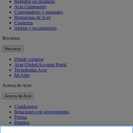
Registrar un producto
Acer Community
Controladores y manuales
Respuestas de Acer
Contactos
Alertas y recordatorios
Recursos
Recursos
Dónde comprar
Acer Global Account Portal
Tecnologías Acer
McAfee
Acerca de Acer
Acerca de Acer
Contáctenos
Relaciones con inversionistas
Prensa
Premios
Eventos