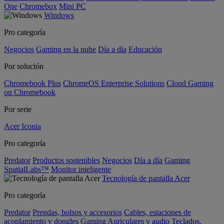
One
Chromebox
Mini PC
Windows
Pro categoría
Negocios
Gaming en la nube
Día a día
Educación
Por solución
Chromebook Plus
ChromeOS Enterprise Solutions
Cloud Gaming
on Chromebook
Por serie
Acer Iconia
Pro categoría
Predator
Productos sostenibles
Negocios
Día a día
Gaming
SpatialLabs™
Monitor inteligente
Tecnología de pantalla Acer
Pro categoría
Predator
Prendas, bolsos y accesorios
Cables, estaciones de
acoplamiento y dongles
Gaming
Auriculares y audio
Teclados,