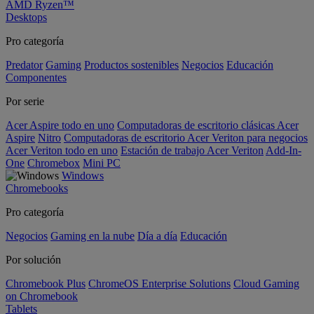
AMD Ryzen™
Desktops
Pro categoría
Predator
Gaming
Productos sostenibles
Negocios
Educación
Componentes
Por serie
Acer Aspire todo en uno
Computadoras de escritorio clásicas Acer
Aspire
Nitro
Computadoras de escritorio Acer Veriton para negocios
Acer Veriton todo en uno
Estación de trabajo Acer Veriton
Add-In-
One
Chromebox
Mini PC
Windows
Chromebooks
Pro categoría
Negocios
Gaming en la nube
Día a día
Educación
Por solución
Chromebook Plus
ChromeOS Enterprise Solutions
Cloud Gaming
on Chromebook
Tablets