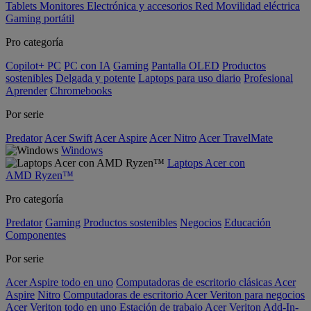
Tablets
Monitores
Electrónica y accesorios
Red
Movilidad eléctrica
Gaming portátil
Pro categoría
Copilot+ PC
PC con IA
Gaming
Pantalla OLED
Productos
sostenibles
Delgada y potente
Laptops para uso diario
Profesional
Aprender
Chromebooks
Por serie
Predator
Acer Swift
Acer Aspire
Acer Nitro
Acer TravelMate
Windows
Laptops Acer con
AMD Ryzen™
Pro categoría
Predator
Gaming
Productos sostenibles
Negocios
Educación
Componentes
Por serie
Acer Aspire todo en uno
Computadoras de escritorio clásicas Acer
Aspire
Nitro
Computadoras de escritorio Acer Veriton para negocios
Acer Veriton todo en uno
Estación de trabajo Acer Veriton
Add-In-