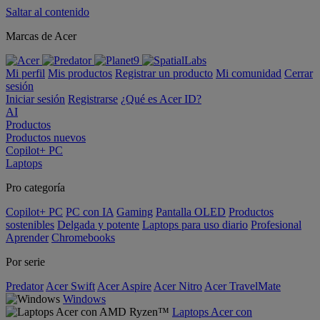
Saltar al contenido
Marcas de Acer
Mi perfil
Mis productos
Registrar un producto
Mi comunidad
Cerrar
sesión
Iniciar sesión
Registrarse
¿Qué es Acer ID?
AI
Productos
Productos nuevos
Copilot+ PC
Laptops
Pro categoría
Copilot+ PC
PC con IA
Gaming
Pantalla OLED
Productos
sostenibles
Delgada y potente
Laptops para uso diario
Profesional
Aprender
Chromebooks
Por serie
Predator
Acer Swift
Acer Aspire
Acer Nitro
Acer TravelMate
Windows
Laptops Acer con