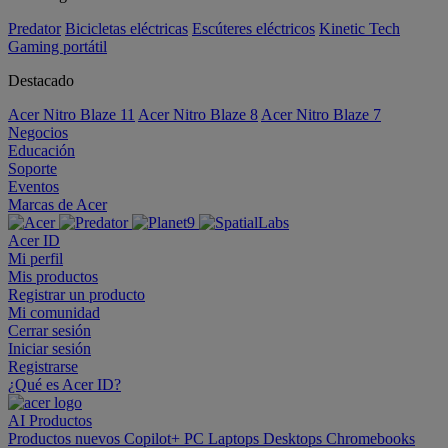
Predator
Bicicletas eléctricas
Escúteres eléctricos
Kinetic Tech
Gaming portátil
Destacado
Acer Nitro Blaze 11
Acer Nitro Blaze 8
Acer Nitro Blaze 7
Negocios
Educación
Soporte
Eventos
Marcas de Acer
Acer ID
Mi perfil
Mis productos
Registrar un producto
Mi comunidad
Cerrar sesión
Iniciar sesión
Registrarse
¿Qué es Acer ID?
AI
Productos
Productos nuevos
Copilot+ PC
Laptops
Desktops
Chromebooks