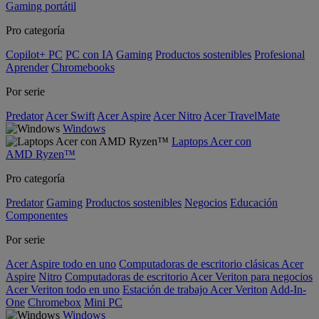
Gaming portátil
Pro categoría
Copilot+ PC
PC con IA
Gaming
Productos sostenibles
Profesional
Aprender
Chromebooks
Por serie
Predator
Acer Swift
Acer Aspire
Acer Nitro
Acer TravelMate
Windows
Laptops Acer con
AMD Ryzen™
Pro categoría
Predator
Gaming
Productos sostenibles
Negocios
Educación
Componentes
Por serie
Acer Aspire todo en uno
Computadoras de escritorio clásicas Acer
Aspire
Nitro
Computadoras de escritorio Acer Veriton para negocios
Acer Veriton todo en uno
Estación de trabajo Acer Veriton
Add-In-
One
Chromebox
Mini PC
Windows