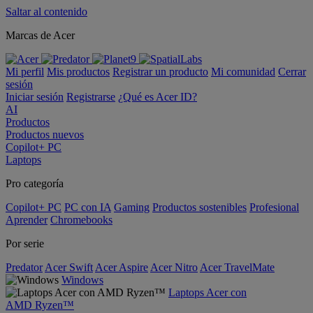
Saltar al contenido
Marcas de Acer
Mi perfil
Mis productos
Registrar un producto
Mi comunidad
Cerrar
sesión
Iniciar sesión
Registrarse
¿Qué es Acer ID?
AI
Productos
Productos nuevos
Copilot+ PC
Laptops
Pro categoría
Copilot+ PC
PC con IA
Gaming
Productos sostenibles
Profesional
Aprender
Chromebooks
Por serie
Predator
Acer Swift
Acer Aspire
Acer Nitro
Acer TravelMate
Windows
Laptops Acer con
AMD Ryzen™