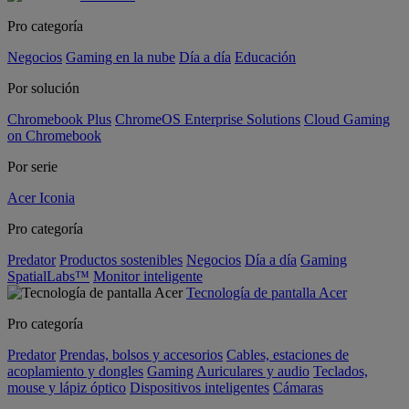
Pro categoría
Negocios
Gaming en la nube
Día a día
Educación
Por solución
Chromebook Plus
ChromeOS Enterprise Solutions
Cloud Gaming
on Chromebook
Por serie
Acer Iconia
Pro categoría
Predator
Productos sostenibles
Negocios
Día a día
Gaming
SpatialLabs™
Monitor inteligente
Tecnología de pantalla Acer
Pro categoría
Predator
Prendas, bolsos y accesorios
Cables, estaciones de
acoplamiento y dongles
Gaming
Auriculares y audio
Teclados,
mouse y lápiz óptico
Dispositivos inteligentes
Cámaras