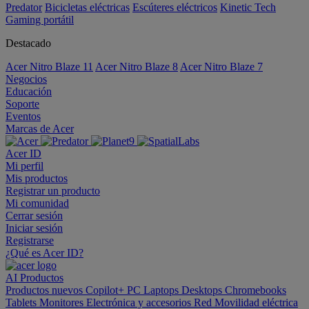
Predator
Bicicletas eléctricas
Escúteres eléctricos
Kinetic Tech
Gaming portátil
Destacado
Acer Nitro Blaze 11
Acer Nitro Blaze 8
Acer Nitro Blaze 7
Negocios
Educación
Soporte
Eventos
Marcas de Acer
Acer ID
Mi perfil
Mis productos
Registrar un producto
Mi comunidad
Cerrar sesión
Iniciar sesión
Registrarse
¿Qué es Acer ID?
AI
Productos
Productos nuevos
Copilot+ PC
Laptops
Desktops
Chromebooks
Tablets
Monitores
Electrónica y accesorios
Red
Movilidad eléctrica