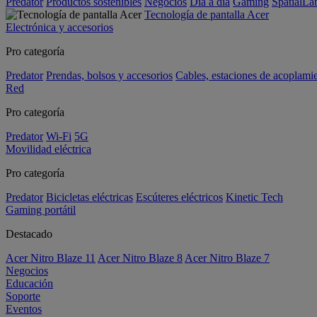
Predator
Productos sostenibles
Negocios
Día a día
Gaming
SpatialL
Tecnología de pantalla Acer
Electrónica y accesorios
Pro categoría
Predator
Prendas, bolsos y accesorios
Cables, estaciones de acoplami
Red
Pro categoría
Predator
Wi-Fi
5G
Movilidad eléctrica
Pro categoría
Predator
Bicicletas eléctricas
Escúteres eléctricos
Kinetic Tech
Gaming portátil
Destacado
Acer Nitro Blaze 11
Acer Nitro Blaze 8
Acer Nitro Blaze 7
Negocios
Educación
Soporte
Eventos