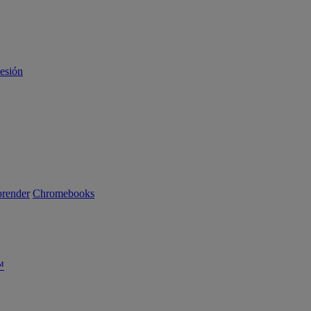
sesión
render
Chromebooks
™