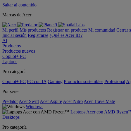
Saltar al contenido
Marcas de Acer
Mi perfil
Mis productos
Registrar un producto
Mi comunidad
Cerrar 
Iniciar sesión
Registrarse
¿Qué es Acer ID?
AI
Productos
Productos nuevos
Copilot+ PC
Laptops
Pro categoría
Copilot+ PC
PC con IA
Gaming
Productos sostenibles
Profesional
Ap
Por serie
Predator
Acer Swift
Acer Aspire
Acer Nitro
Acer TravelMate
Windows
Laptops Acer con AMD Ryzen
Desktops
Pro categoría