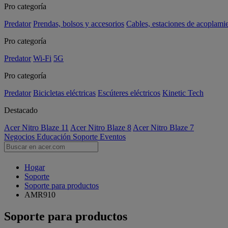
Pro categoría
Predator
Prendas, bolsos y accesorios
Cables, estaciones de acoplami
Pro categoría
Predator
Wi-Fi
5G
Pro categoría
Predator
Bicicletas eléctricas
Escúteres eléctricos
Kinetic Tech
Destacado
Acer Nitro Blaze 11
Acer Nitro Blaze 8
Acer Nitro Blaze 7
Negocios
Educación
Soporte
Eventos
Hogar
Soporte
Soporte para productos
AMR910
Soporte para productos