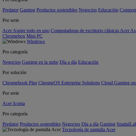
Predator
Gaming
Productos sostenibles
Negocios
Educación
Compon
Por serie
Acer Aspire todo en uno
Computadoras de escritorio clásicas Acer As
Chromebox
Mini PC
Windows
Pro categoría
Negocios
Gaming en la nube
Día a día
Educación
Por solución
Chromebook Plus
ChromeOS Enterprise Solutions
Cloud Gaming o
Por serie
Acer Iconia
Pro categoría
Predator
Productos sostenibles
Negocios
Día a día
Gaming
SpatialL
Tecnología de pantalla Acer