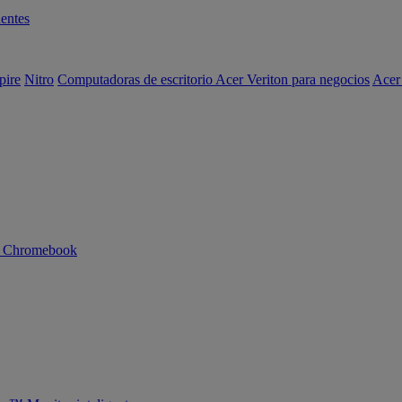
entes
pire
Nitro
Computadoras de escritorio Acer Veriton para negocios
Acer
n Chromebook