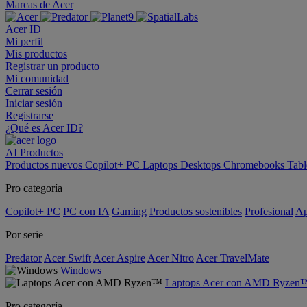
Marcas de Acer
Acer ID
Mi perfil
Mis productos
Registrar un producto
Mi comunidad
Cerrar sesión
Iniciar sesión
Registrarse
¿Qué es Acer ID?
AI
Productos
Productos nuevos
Copilot+ PC
Laptops
Desktops
Chromebooks
Tabl
Pro categoría
Copilot+ PC
PC con IA
Gaming
Productos sostenibles
Profesional
Ap
Por serie
Predator
Acer Swift
Acer Aspire
Acer Nitro
Acer TravelMate
Windows
Laptops Acer con AMD Ryzen
Pro categoría