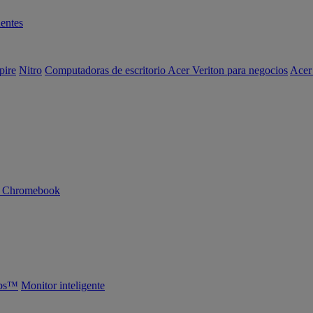
entes
pire
Nitro
Computadoras de escritorio Acer Veriton para negocios
Acer
n Chromebook
abs™
Monitor inteligente