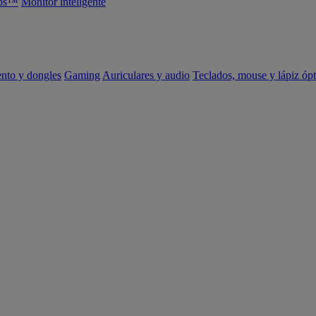
abs™
Monitor inteligente
ento y dongles
Gaming
Auriculares y audio
Teclados, mouse y lápiz ópt