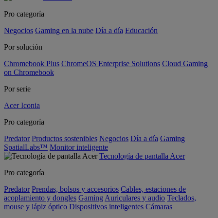
Pro categoría
Negocios
Gaming en la nube
Día a día
Educación
Por solución
Chromebook Plus
ChromeOS Enterprise Solutions
Cloud Gaming
on Chromebook
Por serie
Acer Iconia
Pro categoría
Predator
Productos sostenibles
Negocios
Día a día
Gaming
SpatialLabs™
Monitor inteligente
Tecnología de pantalla Acer
Pro categoría
Predator
Prendas, bolsos y accesorios
Cables, estaciones de
acoplamiento y dongles
Gaming
Auriculares y audio
Teclados,
mouse y lápiz óptico
Dispositivos inteligentes
Cámaras