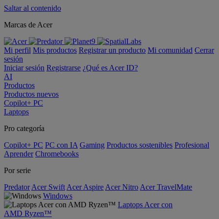
Saltar al contenido
Marcas de Acer
Mi perfil
Mis productos
Registrar un producto
Mi comunidad
Cerrar
sesión
Iniciar sesión
Registrarse
¿Qué es Acer ID?
AI
Productos
Productos nuevos
Copilot+ PC
Laptops
Pro categoría
Copilot+ PC
PC con IA
Gaming
Productos sostenibles
Profesional
Aprender
Chromebooks
Por serie
Predator
Acer Swift
Acer Aspire
Acer Nitro
Acer TravelMate
Windows
Laptops Acer con
AMD Ryzen™