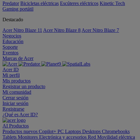
Predator
Bicicletas eléctricas
Escúteres eléctricos
Kinetic Tech
Gaming portátil
Destacado
Acer Nitro Blaze 11
Acer Nitro Blaze 8
Acer Nitro Blaze 7
Negocios
Educación
Soporte
Eventos
Marcas de Acer
Acer ID
Mi perfil
Mis productos
Registrar un producto
Mi comunidad
Cerrar sesión
Iniciar sesión
Registrarse
¿Qué es Acer ID?
AI
Productos
Productos nuevos
Copilot+ PC
Laptops
Desktops
Chromebooks
Tablets
Monitores
Electrónica y accesorios
Red
Movilidad eléctrica