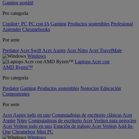
Gaming portátil
Pro categoría
Copilot+ PC
PC con IA
Gaming
Productos sostenibles
Profesional
Aprender
Chromebooks
Por serie
Predator
Acer Swift
Acer Aspire
Acer Nitro
Acer TravelMate
Windows
Laptops Acer con
AMD Ryzen™
Pro categoría
Predator
Gaming
Productos sostenibles
Negocios
Educación
Componentes
Por serie
Acer Aspire todo en uno
Computadoras de escritorio clásicas Acer
Aspire
Nitro
Computadoras de escritorio Acer Veriton para negocios
Acer Veriton todo en uno
Estación de trabajo Acer Veriton
Add-In-
One
Chromebox
Mini PC
Windows