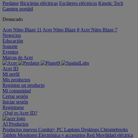
Predator
Bicicletas eléctricas
Escúteres eléctricos
Kinetic Tech
Gaming portátil
Destacado
Acer Nitro Blaze 11
Acer Nitro Blaze 8
Acer Nitro Blaze 7
Negocios
Educación
Soporte
Eventos
Marcas de Acer
Acer ID
Mi perfil
Mis productos
Registrar un producto
Mi comunidad
Cerrar sesión
Iniciar sesión
Registrarse
¿Qué es Acer ID?
AI
Productos
Productos nuevos
Copilot+ PC
Laptops
Desktops
Chromebooks
Tablets
Monitores
Electrónica y accesorios
Red
Movilidad eléctrica