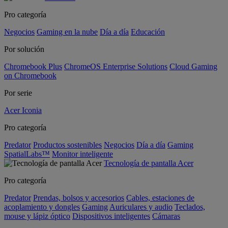
Pro categoría
Negocios
Gaming en la nube
Día a día
Educación
Por solución
Chromebook Plus
ChromeOS Enterprise Solutions
Cloud Gaming
on Chromebook
Por serie
Acer Iconia
Pro categoría
Predator
Productos sostenibles
Negocios
Día a día
Gaming
SpatialLabs™
Monitor inteligente
Tecnología de pantalla Acer
Pro categoría
Predator
Prendas, bolsos y accesorios
Cables, estaciones de
acoplamiento y dongles
Gaming
Auriculares y audio
Teclados,
mouse y lápiz óptico
Dispositivos inteligentes
Cámaras