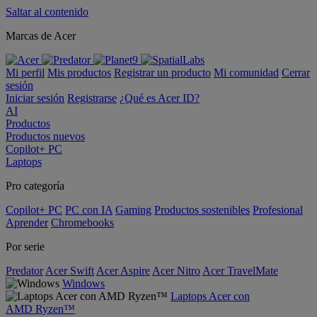
Saltar al contenido
Marcas de Acer
Mi perfil
Mis productos
Registrar un producto
Mi comunidad
Cerrar
sesión
Iniciar sesión
Registrarse
¿Qué es Acer ID?
AI
Productos
Productos nuevos
Copilot+ PC
Laptops
Pro categoría
Copilot+ PC
PC con IA
Gaming
Productos sostenibles
Profesional
Aprender
Chromebooks
Por serie
Predator
Acer Swift
Acer Aspire
Acer Nitro
Acer TravelMate
Windows
Laptops Acer con
AMD Ryzen™