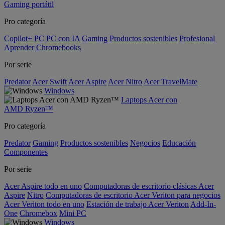
Gaming portátil
Pro categoría
Copilot+ PC
PC con IA
Gaming
Productos sostenibles
Profesional
Aprender
Chromebooks
Por serie
Predator
Acer Swift
Acer Aspire
Acer Nitro
Acer TravelMate
Windows
Laptops Acer con
AMD Ryzen™
Pro categoría
Predator
Gaming
Productos sostenibles
Negocios
Educación
Componentes
Por serie
Acer Aspire todo en uno
Computadoras de escritorio clásicas Acer
Aspire
Nitro
Computadoras de escritorio Acer Veriton para negocios
Acer Veriton todo en uno
Estación de trabajo Acer Veriton
Add-In-
One
Chromebox
Mini PC
Windows