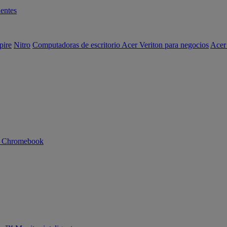
entes
pire
Nitro
Computadoras de escritorio Acer Veriton para negocios
Acer
n Chromebook