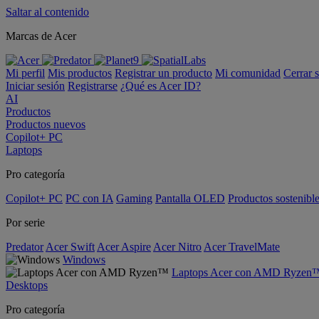
Saltar al contenido
Marcas de Acer
Mi perfil
Mis productos
Registrar un producto
Mi comunidad
Cerrar 
Iniciar sesión
Registrarse
¿Qué es Acer ID?
AI
Productos
Productos nuevos
Copilot+ PC
Laptops
Pro categoría
Copilot+ PC
PC con IA
Gaming
Pantalla OLED
Productos sostenibl
Por serie
Predator
Acer Swift
Acer Aspire
Acer Nitro
Acer TravelMate
Windows
Laptops Acer con AMD Ryzen
Desktops
Pro categoría