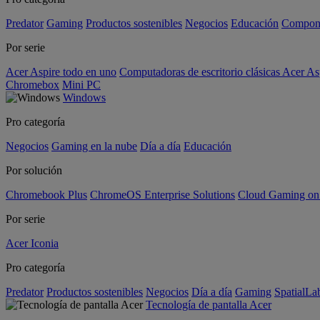
Predator
Gaming
Productos sostenibles
Negocios
Educación
Compon
Por serie
Acer Aspire todo en uno
Computadoras de escritorio clásicas Acer As
Chromebox
Mini PC
Windows
Pro categoría
Negocios
Gaming en la nube
Día a día
Educación
Por solución
Chromebook Plus
ChromeOS Enterprise Solutions
Cloud Gaming o
Por serie
Acer Iconia
Pro categoría
Predator
Productos sostenibles
Negocios
Día a día
Gaming
SpatialL
Tecnología de pantalla Acer