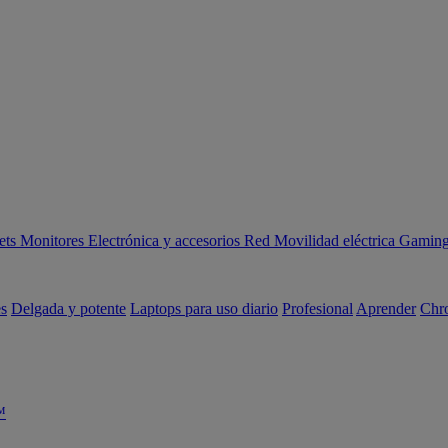
ets
Monitores
Electrónica y accesorios
Red
Movilidad eléctrica
Gaming 
es
Delgada y potente
Laptops para uso diario
Profesional
Aprender
Chr
™