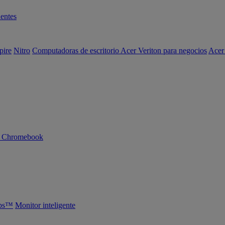
entes
pire
Nitro
Computadoras de escritorio Acer Veriton para negocios
Acer
n Chromebook
abs™
Monitor inteligente