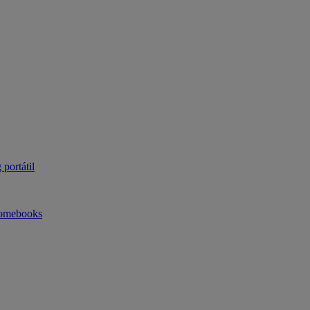
portátil
omebooks