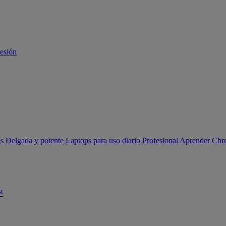
sesión
es
Delgada y potente
Laptops para uso diario
Profesional
Aprender
Chr
™