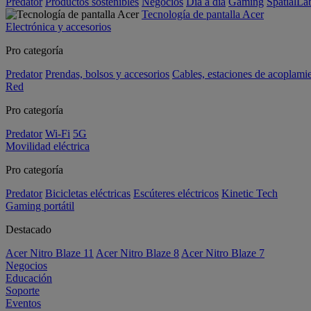
Predator
Productos sostenibles
Negocios
Día a día
Gaming
SpatialL
Tecnología de pantalla Acer
Electrónica y accesorios
Pro categoría
Predator
Prendas, bolsos y accesorios
Cables, estaciones de acoplami
Red
Pro categoría
Predator
Wi-Fi
5G
Movilidad eléctrica
Pro categoría
Predator
Bicicletas eléctricas
Escúteres eléctricos
Kinetic Tech
Gaming portátil
Destacado
Acer Nitro Blaze 11
Acer Nitro Blaze 8
Acer Nitro Blaze 7
Negocios
Educación
Soporte
Eventos