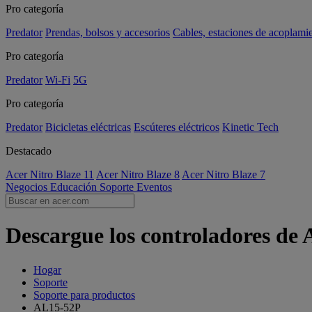
Pro categoría
Predator
Prendas, bolsos y accesorios
Cables, estaciones de acoplami
Pro categoría
Predator
Wi-Fi
5G
Pro categoría
Predator
Bicicletas eléctricas
Escúteres eléctricos
Kinetic Tech
Destacado
Acer Nitro Blaze 11
Acer Nitro Blaze 8
Acer Nitro Blaze 7
Negocios
Educación
Soporte
Eventos
Descargue los controladores de
Hogar
Soporte
Soporte para productos
AL15-52P