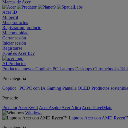
Marcas de Acer
Acer ID
Mi perfil
Mis productos
Registrar un producto
Mi comunidad
Cerrar sesión
Iniciar sesión
Registrarse
¿Qué es Acer ID?
AI
Productos
Productos nuevos
Copilot+ PC
Laptops
Desktops
Chromebooks
Tabl
Pro categoría
Copilot+ PC
PC con IA
Gaming
Pantalla OLED
Productos sostenibl
Por serie
Predator
Acer Swift
Acer Aspire
Acer Nitro
Acer TravelMate
Windows
Laptops Acer con AMD Ryzen
Pro categoría