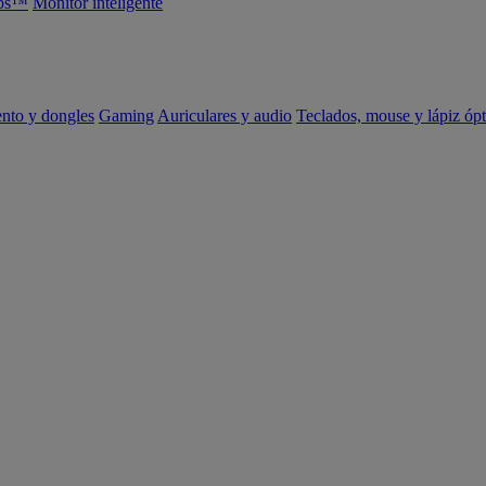
abs™
Monitor inteligente
ento y dongles
Gaming
Auriculares y audio
Teclados, mouse y lápiz ópt