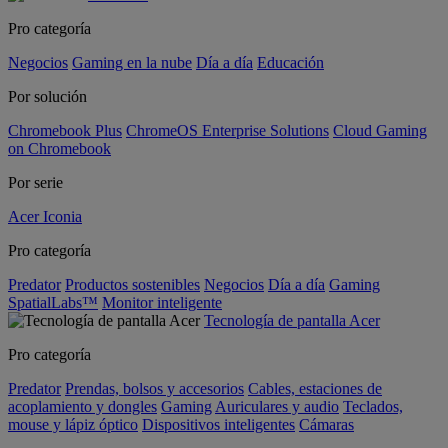
Pro categoría
Negocios
Gaming en la nube
Día a día
Educación
Por solución
Chromebook Plus
ChromeOS Enterprise Solutions
Cloud Gaming
on Chromebook
Por serie
Acer Iconia
Pro categoría
Predator
Productos sostenibles
Negocios
Día a día
Gaming
SpatialLabs™
Monitor inteligente
Tecnología de pantalla Acer
Pro categoría
Predator
Prendas, bolsos y accesorios
Cables, estaciones de
acoplamiento y dongles
Gaming
Auriculares y audio
Teclados,
mouse y lápiz óptico
Dispositivos inteligentes
Cámaras