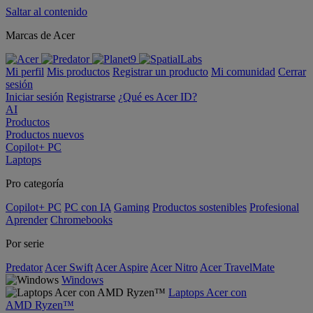
Saltar al contenido
Marcas de Acer
Mi perfil
Mis productos
Registrar un producto
Mi comunidad
Cerrar
sesión
Iniciar sesión
Registrarse
¿Qué es Acer ID?
AI
Productos
Productos nuevos
Copilot+ PC
Laptops
Pro categoría
Copilot+ PC
PC con IA
Gaming
Productos sostenibles
Profesional
Aprender
Chromebooks
Por serie
Predator
Acer Swift
Acer Aspire
Acer Nitro
Acer TravelMate
Windows
Laptops Acer con
AMD Ryzen™