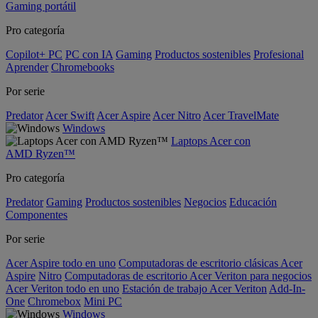
Gaming portátil
Pro categoría
Copilot+ PC
PC con IA
Gaming
Productos sostenibles
Profesional
Aprender
Chromebooks
Por serie
Predator
Acer Swift
Acer Aspire
Acer Nitro
Acer TravelMate
Windows
Laptops Acer con
AMD Ryzen™
Pro categoría
Predator
Gaming
Productos sostenibles
Negocios
Educación
Componentes
Por serie
Acer Aspire todo en uno
Computadoras de escritorio clásicas Acer
Aspire
Nitro
Computadoras de escritorio Acer Veriton para negocios
Acer Veriton todo en uno
Estación de trabajo Acer Veriton
Add-In-
One
Chromebox
Mini PC
Windows