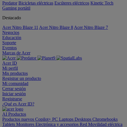
Predator
Bicicletas eléctricas
Escúteres eléctricos
Kinetic Tech
Gaming portátil
Destacado
Acer Nitro Blaze 11
Acer Nitro Blaze 8
Acer Nitro Blaze 7
Negocios
Educación
Soporte
Eventos
Marcas de Acer
Acer ID
Mi perfil
Mis productos
Registrar un producto
Mi comunidad
Cerrar sesión
Iniciar sesión
Registrarse
¿Qué es Acer ID?
AI
Productos
Productos nuevos
Copilot+ PC
Laptops
Desktops
Chromebooks
Tablets
Monitores
Electrónica y accesorios
Red
Movilidad eléctrica