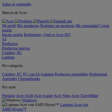
Saltar al contenido
Marcas de Acer
Mi perfil
Mis productos
Registrar un producto
Mi comunidad
Cerrar
sesión
Iniciar sesión
Registrarse
¿Qué es Acer ID?
AI
Productos
Productos nuevos
Copilot+ PC
Laptops
Pro categoría
Copilot+ PC
PC con IA
Gaming
Productos sostenibles
Profesional
Aprender
Chromebooks
Por serie
Predator
Acer Swift
Acer Aspire
Acer Nitro
Acer TravelMate
Windows
Laptops Acer con
AMD Ryzen™