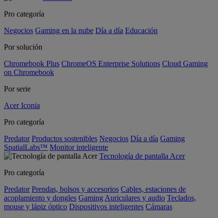
Pro categoría
Negocios
Gaming en la nube
Día a día
Educación
Por solución
Chromebook Plus
ChromeOS Enterprise Solutions
Cloud Gaming
on Chromebook
Por serie
Acer Iconia
Pro categoría
Predator
Productos sostenibles
Negocios
Día a día
Gaming
SpatialLabs™
Monitor inteligente
Tecnología de pantalla Acer
Pro categoría
Predator
Prendas, bolsos y accesorios
Cables, estaciones de
acoplamiento y dongles
Gaming
Auriculares y audio
Teclados,
mouse y lápiz óptico
Dispositivos inteligentes
Cámaras