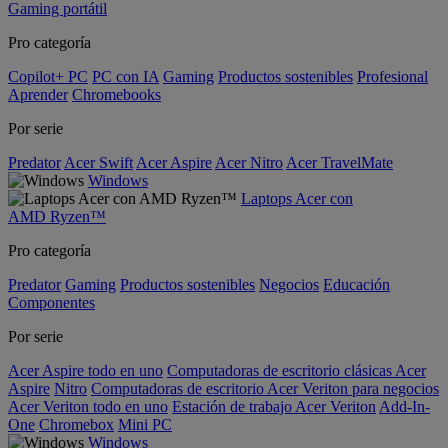
Gaming portátil
Pro categoría
Copilot+ PC
PC con IA
Gaming
Productos sostenibles
Profesional
Aprender
Chromebooks
Por serie
Predator
Acer Swift
Acer Aspire
Acer Nitro
Acer TravelMate
Windows
Laptops Acer con
AMD Ryzen™
Pro categoría
Predator
Gaming
Productos sostenibles
Negocios
Educación
Componentes
Por serie
Acer Aspire todo en uno
Computadoras de escritorio clásicas Acer
Aspire
Nitro
Computadoras de escritorio Acer Veriton para negocios
Acer Veriton todo en uno
Estación de trabajo Acer Veriton
Add-In-
One
Chromebox
Mini PC
Windows