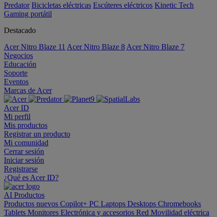
Predator
Bicicletas eléctricas
Escúteres eléctricos
Kinetic Tech
Gaming portátil
Destacado
Acer Nitro Blaze 11
Acer Nitro Blaze 8
Acer Nitro Blaze 7
Negocios
Educación
Soporte
Eventos
Marcas de Acer
Acer ID
Mi perfil
Mis productos
Registrar un producto
Mi comunidad
Cerrar sesión
Iniciar sesión
Registrarse
¿Qué es Acer ID?
AI
Productos
Productos nuevos
Copilot+ PC
Laptops
Desktops
Chromebooks
Tablets
Monitores
Electrónica y accesorios
Red
Movilidad eléctrica