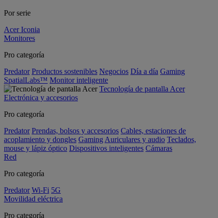
Por serie
Acer Iconia
Monitores
Pro categoría
Predator
Productos sostenibles
Negocios
Día a día
Gaming
SpatialLabs™
Monitor inteligente
Tecnología de pantalla Acer
Electrónica y accesorios
Pro categoría
Predator
Prendas, bolsos y accesorios
Cables, estaciones de
acoplamiento y dongles
Gaming
Auriculares y audio
Teclados,
mouse y lápiz óptico
Dispositivos inteligentes
Cámaras
Red
Pro categoría
Predator
Wi-Fi
5G
Movilidad eléctrica
Pro categoría