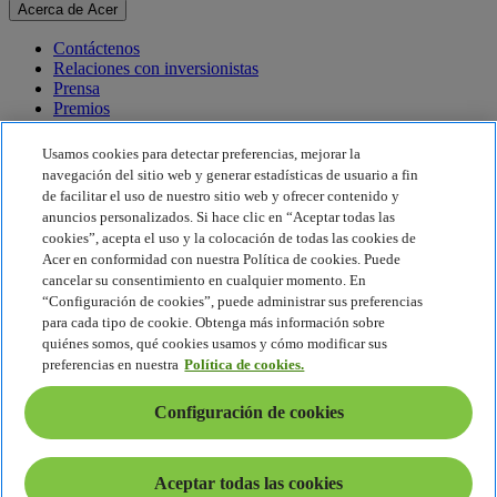
Acerca de Acer
Contáctenos
Relaciones con inversionistas
Prensa
Premios
Eventos
Usamos cookies para detectar preferencias, mejorar la
Sostenibilidad
navegación del sitio web y generar estadísticas de usuario a fin
de facilitar el uso de nuestro sitio web y ofrecer contenido y
Sostenibilidad
anuncios personalizados. Si hace clic en “Aceptar todas las
cookies”, acepta el uso y la colocación de todas las cookies de
Responsabilidad social corporativa
Acer en conformidad con nuestra Política de cookies. Puede
Huella de carbono del producto
cancelar su consentimiento en cualquier momento. En
Proyecto Humanity
“Configuración de cookies”, puede administrar sus preferencias
Earthion
para cada tipo de cookie. Obtenga más información sobre
Política de privacidad
quiénes somos, qué cookies usamos y cómo modificar sus
Política de cookies
preferencias en nuestra
Política de cookies.
Aviso legal
Información legal adicional
Configuración de cookies
Política de accesibilidad
Configuración de cookies
América Latina - Español
Aceptar todas las cookies