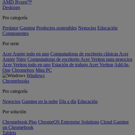
AMD Ryzen™
Desktops
Pro categoría
Predator
Gaming
Productos sostenibles
Negocios
Educación
Componentes
Por serie
Acer Aspire todo en uno
Computadoras de escritorio clásicas Acer
Aspire
Nitro
Computadoras de escritorio Acer Veriton para negocios
Acer Veriton todo en uno
Estación de trabajo Acer Veriton
Add-In-
One
Chromebox
Mini PC
Windows
Chromebooks
Pro categoría
Negocios
Gaming en la nube
Día a día
Educación
Por solución
Chromebook Plus
ChromeOS Enterprise Solutions
Cloud Gaming
on Chromebook
Tablets