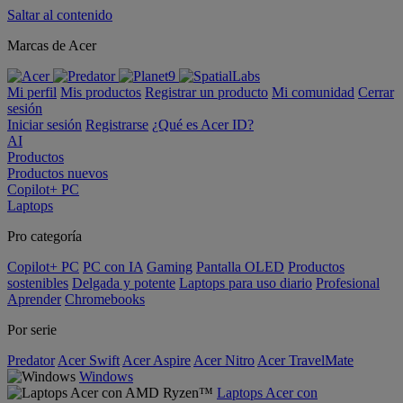
Saltar al contenido
Marcas de Acer
Mi perfil
Mis productos
Registrar un producto
Mi comunidad
Cerrar
sesión
Iniciar sesión
Registrarse
¿Qué es Acer ID?
AI
Productos
Productos nuevos
Copilot+ PC
Laptops
Pro categoría
Copilot+ PC
PC con IA
Gaming
Pantalla OLED
Productos
sostenibles
Delgada y potente
Laptops para uso diario
Profesional
Aprender
Chromebooks
Por serie
Predator
Acer Swift
Acer Aspire
Acer Nitro
Acer TravelMate
Windows
Laptops Acer con