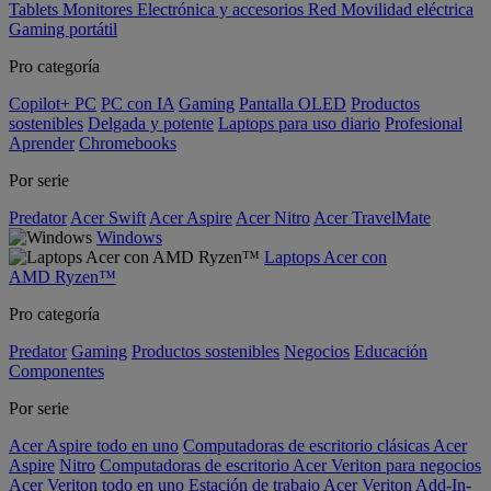
Tablets
Monitores
Electrónica y accesorios
Red
Movilidad eléctrica
Gaming portátil
Pro categoría
Copilot+ PC
PC con IA
Gaming
Pantalla OLED
Productos
sostenibles
Delgada y potente
Laptops para uso diario
Profesional
Aprender
Chromebooks
Por serie
Predator
Acer Swift
Acer Aspire
Acer Nitro
Acer TravelMate
Windows
Laptops Acer con
AMD Ryzen™
Pro categoría
Predator
Gaming
Productos sostenibles
Negocios
Educación
Componentes
Por serie
Acer Aspire todo en uno
Computadoras de escritorio clásicas Acer
Aspire
Nitro
Computadoras de escritorio Acer Veriton para negocios
Acer Veriton todo en uno
Estación de trabajo Acer Veriton
Add-In-