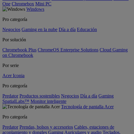
One
Chromebox
Mini PC
Windows
Pro categoría
Negocios
Gaming en la nube
Día a día
Educación
Por solución
Chromebook Plus
ChromeOS Enterprise Solutions
Cloud Gaming
on Chromebook
Por serie
Acer Iconia
Pro categoría
Predator
Productos sostenibles
Negocios
Día a día
Gaming
SpatialLabs™
Monitor inteligente
Tecnología de pantalla Acer
Pro categoría
Predator
Prendas, bolsos y accesorios
Cables, estaciones de
acoplamiento y dongles
Gaming
Auriculares y audio
Teclados,