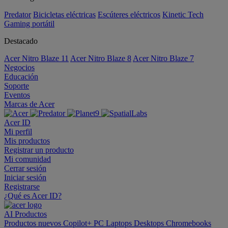
Predator
Bicicletas eléctricas
Escúteres eléctricos
Kinetic Tech
Gaming portátil
Destacado
Acer Nitro Blaze 11
Acer Nitro Blaze 8
Acer Nitro Blaze 7
Negocios
Educación
Soporte
Eventos
Marcas de Acer
Acer ID
Mi perfil
Mis productos
Registrar un producto
Mi comunidad
Cerrar sesión
Iniciar sesión
Registrarse
¿Qué es Acer ID?
AI
Productos
Productos nuevos
Copilot+ PC
Laptops
Desktops
Chromebooks