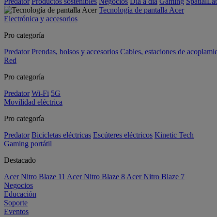
Predator
Productos sostenibles
Negocios
Día a día
Gaming
SpatialL
Tecnología de pantalla Acer
Electrónica y accesorios
Pro categoría
Predator
Prendas, bolsos y accesorios
Cables, estaciones de acoplami
Red
Pro categoría
Predator
Wi-Fi
5G
Movilidad eléctrica
Pro categoría
Predator
Bicicletas eléctricas
Escúteres eléctricos
Kinetic Tech
Gaming portátil
Destacado
Acer Nitro Blaze 11
Acer Nitro Blaze 8
Acer Nitro Blaze 7
Negocios
Educación
Soporte
Eventos