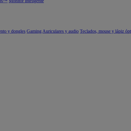
abs™
Monitor inteligente
ento y dongles
Gaming
Auriculares y audio
Teclados, mouse y lápiz ópt