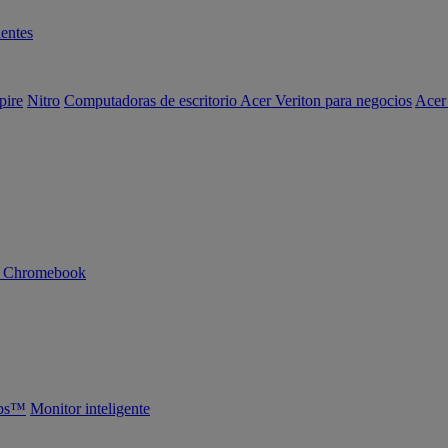
entes
pire
Nitro
Computadoras de escritorio Acer Veriton para negocios
Acer
n Chromebook
abs™
Monitor inteligente