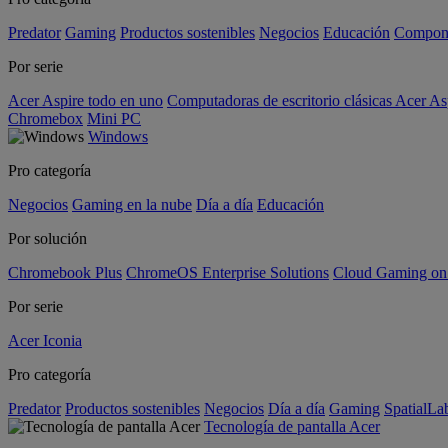
Predator
Gaming
Productos sostenibles
Negocios
Educación
Compon
Por serie
Acer Aspire todo en uno
Computadoras de escritorio clásicas Acer As
Chromebox
Mini PC
Windows
Pro categoría
Negocios
Gaming en la nube
Día a día
Educación
Por solución
Chromebook Plus
ChromeOS Enterprise Solutions
Cloud Gaming o
Por serie
Acer Iconia
Pro categoría
Predator
Productos sostenibles
Negocios
Día a día
Gaming
SpatialL
Tecnología de pantalla Acer