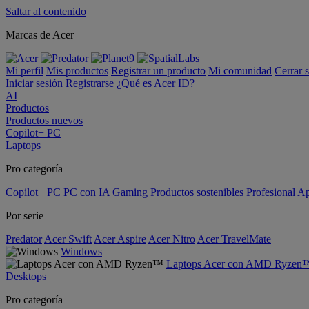
Saltar al contenido
Marcas de Acer
Mi perfil
Mis productos
Registrar un producto
Mi comunidad
Cerrar 
Iniciar sesión
Registrarse
¿Qué es Acer ID?
AI
Productos
Productos nuevos
Copilot+ PC
Laptops
Pro categoría
Copilot+ PC
PC con IA
Gaming
Productos sostenibles
Profesional
Ap
Por serie
Predator
Acer Swift
Acer Aspire
Acer Nitro
Acer TravelMate
Windows
Laptops Acer con AMD Ryzen
Desktops
Pro categoría