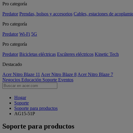
Pro categoría
Predator
Prendas, bolsos y accesorios
Cables, estaciones de acoplami
Pro categoría
Predator
Wi-Fi
5G
Pro categoría
Predator
Bicicletas eléctricas
Escúteres eléctricos
Kinetic Tech
Destacado
Acer Nitro Blaze 11
Acer Nitro Blaze 8
Acer Nitro Blaze 7
Negocios
Educación
Soporte
Eventos
Hogar
Soporte
Soporte para productos
AG15-51P
Soporte para productos