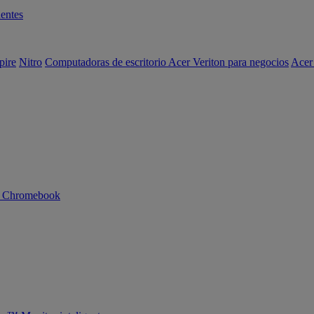
entes
pire
Nitro
Computadoras de escritorio Acer Veriton para negocios
Acer
n Chromebook