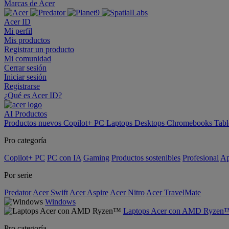
Marcas de Acer
Acer ID
Mi perfil
Mis productos
Registrar un producto
Mi comunidad
Cerrar sesión
Iniciar sesión
Registrarse
¿Qué es Acer ID?
AI
Productos
Productos nuevos
Copilot+ PC
Laptops
Desktops
Chromebooks
Tabl
Pro categoría
Copilot+ PC
PC con IA
Gaming
Productos sostenibles
Profesional
Ap
Por serie
Predator
Acer Swift
Acer Aspire
Acer Nitro
Acer TravelMate
Windows
Laptops Acer con AMD Ryzen
Pro categoría