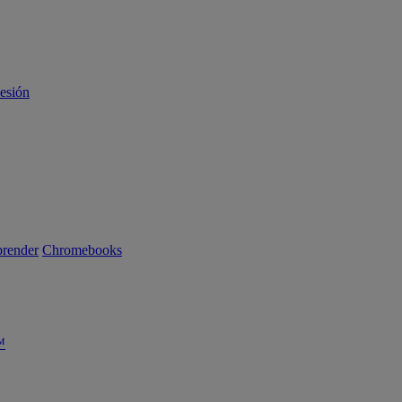
sesión
render
Chromebooks
™