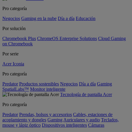
Pro categoría
Negocios
Gaming en la nube
Día a día
Educación
Por solución
Chromebook Plus
ChromeOS Enterprise Solutions
Cloud Gaming
on Chromebook
Por serie
Acer Iconia
Pro categoría
Predator
Productos sostenibles
Negocios
Día a día
Gaming
SpatialLabs™
Monitor inteligente
Tecnología de pantalla Acer
Pro categoría
Predator
Prendas, bolsos y accesorios
Cables, estaciones de
acoplamiento y dongles
Gaming
Auriculares y audio
Teclados,
mouse y lápiz óptico
Dispositivos inteligentes
Cámaras