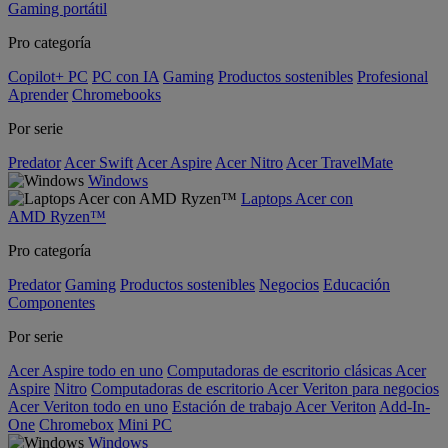
Gaming portátil
Pro categoría
Copilot+ PC
PC con IA
Gaming
Productos sostenibles
Profesional
Aprender
Chromebooks
Por serie
Predator
Acer Swift
Acer Aspire
Acer Nitro
Acer TravelMate
Windows
Laptops Acer con
AMD Ryzen™
Pro categoría
Predator
Gaming
Productos sostenibles
Negocios
Educación
Componentes
Por serie
Acer Aspire todo en uno
Computadoras de escritorio clásicas Acer
Aspire
Nitro
Computadoras de escritorio Acer Veriton para negocios
Acer Veriton todo en uno
Estación de trabajo Acer Veriton
Add-In-
One
Chromebox
Mini PC
Windows