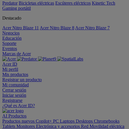
Predator
Bicicletas eléctricas
Escúteres eléctricos
Kinetic Tech
Gaming portátil
Destacado
Acer Nitro Blaze 11
Acer Nitro Blaze 8
Acer Nitro Blaze 7
Negocios
Educación
Soporte
Eventos
Marcas de Acer
Acer ID
Mi perfil
Mis productos
Registrar un producto
Mi comunidad
Cerrar sesión
Iniciar sesión
Registrarse
¿Qué es Acer ID?
AI
Productos
Productos nuevos
Copilot+ PC
Laptops
Desktops
Chromebooks
Tablets
Monitores
Electrónica y accesorios
Red
Movilidad eléctrica