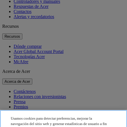
Controladores y manuales
Respuestas de Acer
Contactos
Alertas y recordatorios
Recursos
Recursos
Dónde comprar
Acer Global Account Portal
Tecnologías Acer
McAfee
Acerca de Acer
Acerca de Acer
Contáctenos
Relaciones con inversionistas
Prensa
Premios
Eventos
Usamos cookies para detectar preferencias, mejorar la
Sostenibilidad
navegación del sitio web y generar estadísticas de usuario a fin