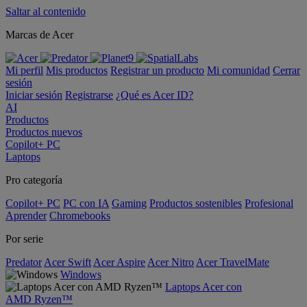
Saltar al contenido
Marcas de Acer
Mi perfil
Mis productos
Registrar un producto
Mi comunidad
Cerrar
sesión
Iniciar sesión
Registrarse
¿Qué es Acer ID?
AI
Productos
Productos nuevos
Copilot+ PC
Laptops
Pro categoría
Copilot+ PC
PC con IA
Gaming
Productos sostenibles
Profesional
Aprender
Chromebooks
Por serie
Predator
Acer Swift
Acer Aspire
Acer Nitro
Acer TravelMate
Windows
Laptops Acer con
AMD Ryzen™