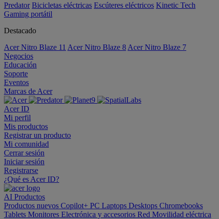
Predator
Bicicletas eléctricas
Escúteres eléctricos
Kinetic Tech
Gaming portátil
Destacado
Acer Nitro Blaze 11
Acer Nitro Blaze 8
Acer Nitro Blaze 7
Negocios
Educación
Soporte
Eventos
Marcas de Acer
Acer ID
Mi perfil
Mis productos
Registrar un producto
Mi comunidad
Cerrar sesión
Iniciar sesión
Registrarse
¿Qué es Acer ID?
AI
Productos
Productos nuevos
Copilot+ PC
Laptops
Desktops
Chromebooks
Tablets
Monitores
Electrónica y accesorios
Red
Movilidad eléctrica