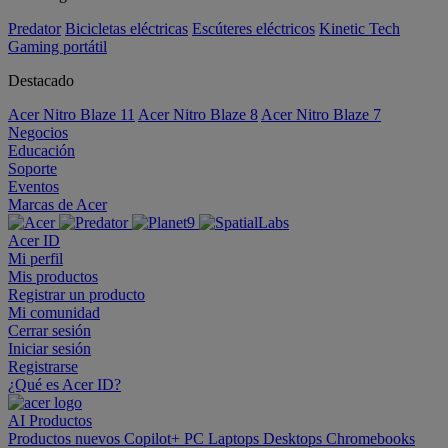
Predator
Bicicletas eléctricas
Escúteres eléctricos
Kinetic Tech
Gaming portátil
Destacado
Acer Nitro Blaze 11
Acer Nitro Blaze 8
Acer Nitro Blaze 7
Negocios
Educación
Soporte
Eventos
Marcas de Acer
Acer ID
Mi perfil
Mis productos
Registrar un producto
Mi comunidad
Cerrar sesión
Iniciar sesión
Registrarse
¿Qué es Acer ID?
AI
Productos
Productos nuevos
Copilot+ PC
Laptops
Desktops
Chromebooks