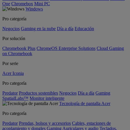
One
Chromebox
Mini PC
Windows
Pro categoría
Negocios
Gaming en la nube
Día a día
Educación
Por solución
Chromebook Plus
ChromeOS Enterprise Solutions
Cloud Gaming
on Chromebook
Por serie
Acer Iconia
Pro categoría
Predator
Productos sostenibles
Negocios
Día a día
Gaming
SpatialLabs™
Monitor inteligente
Tecnología de pantalla Acer
Pro categoría
Predator
Prendas, bolsos y accesorios
Cables, estaciones de
acoplamiento y dongles
Gaming
Auriculares y audio
Teclados,