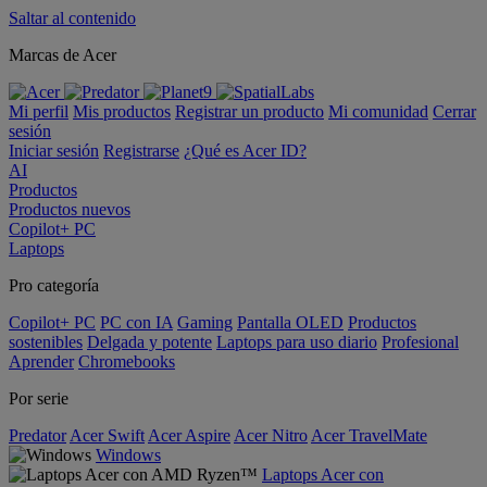
Saltar al contenido
Marcas de Acer
Mi perfil
Mis productos
Registrar un producto
Mi comunidad
Cerrar
sesión
Iniciar sesión
Registrarse
¿Qué es Acer ID?
AI
Productos
Productos nuevos
Copilot+ PC
Laptops
Pro categoría
Copilot+ PC
PC con IA
Gaming
Pantalla OLED
Productos
sostenibles
Delgada y potente
Laptops para uso diario
Profesional
Aprender
Chromebooks
Por serie
Predator
Acer Swift
Acer Aspire
Acer Nitro
Acer TravelMate
Windows
Laptops Acer con