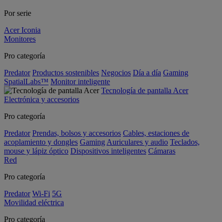
Por serie
Acer Iconia
Monitores
Pro categoría
Predator
Productos sostenibles
Negocios
Día a día
Gaming
SpatialLabs™
Monitor inteligente
Tecnología de pantalla Acer
Electrónica y accesorios
Pro categoría
Predator
Prendas, bolsos y accesorios
Cables, estaciones de
acoplamiento y dongles
Gaming
Auriculares y audio
Teclados,
mouse y lápiz óptico
Dispositivos inteligentes
Cámaras
Red
Pro categoría
Predator
Wi-Fi
5G
Movilidad eléctrica
Pro categoría