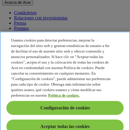
Acerca de Acer
Contáctenos
Relaciones con inversionistas
Prensa
Premios
Eventos
Usamos cookies para detectar preferencias, mejorar la
Sostenibilidad
navegación del sitio web y generar estadísticas de usuario a fin
de facilitar el uso de nuestro sitio web y ofrecer contenido y
Sostenibilidad
anuncios personalizados. Si hace clic en “Aceptar todas las
cookies”, acepta el uso y la colocación de todas las cookies de
Responsabilidad social corporativa
Acer en conformidad con nuestra Política de cookies. Puede
Huella de carbono del producto
cancelar su consentimiento en cualquier momento. En
Proyecto Humanity
“Configuración de cookies”, puede administrar sus preferencias
Earthion
para cada tipo de cookie. Obtenga más información sobre
Política de privacidad
quiénes somos, qué cookies usamos y cómo modificar sus
Política de cookies
preferencias en nuestra
Política de cookies.
Aviso legal
Información legal adicional
Configuración de cookies
Política de accesibilidad
Configuración de cookies
América Latina - Español
Aceptar todas las cookies