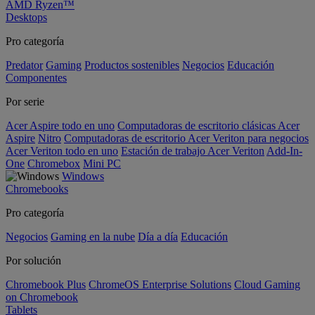
AMD Ryzen™
Desktops
Pro categoría
Predator
Gaming
Productos sostenibles
Negocios
Educación
Componentes
Por serie
Acer Aspire todo en uno
Computadoras de escritorio clásicas Acer
Aspire
Nitro
Computadoras de escritorio Acer Veriton para negocios
Acer Veriton todo en uno
Estación de trabajo Acer Veriton
Add-In-
One
Chromebox
Mini PC
Windows
Chromebooks
Pro categoría
Negocios
Gaming en la nube
Día a día
Educación
Por solución
Chromebook Plus
ChromeOS Enterprise Solutions
Cloud Gaming
on Chromebook
Tablets