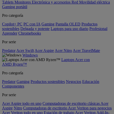
Tablets
Monitores
Electrónica y accesorios
Red
Movilidad eléctrica
Gaming portátil
Pro categoría
Copilot+ PC
PC con IA
Gaming
Pantalla OLED
Productos
sostenibles
Delgada y potente
Laptops para uso diario
Profesional
Aprender
Chromebooks
Por serie
Predator
Acer Swift
Acer Aspire
Acer Nitro
Acer TravelMate
Windows
Laptops Acer con
AMD Ryzen™
Pro categoría
Predator
Gaming
Productos sostenibles
Negocios
Educación
Componentes
Por serie
Acer Aspire todo en uno
Computadoras de escritorio clásicas Acer
Aspire
Nitro
Computadoras de escritorio Acer Veriton para negocios
Acer Veriton todo en uno
Estación de trabajo Acer Veriton
Add-In-