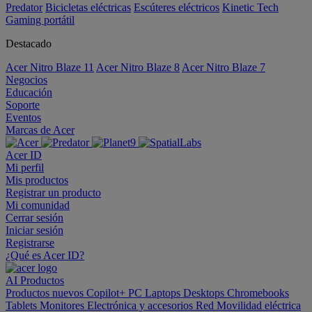
Predator
Bicicletas eléctricas
Escúteres eléctricos
Kinetic Tech
Gaming portátil
Destacado
Acer Nitro Blaze 11
Acer Nitro Blaze 8
Acer Nitro Blaze 7
Negocios
Educación
Soporte
Eventos
Marcas de Acer
Acer ID
Mi perfil
Mis productos
Registrar un producto
Mi comunidad
Cerrar sesión
Iniciar sesión
Registrarse
¿Qué es Acer ID?
AI
Productos
Productos nuevos
Copilot+ PC
Laptops
Desktops
Chromebooks
Tablets
Monitores
Electrónica y accesorios
Red
Movilidad eléctrica