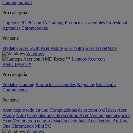
Gaming portátil
Pro categoría
Copilot+ PC
PC con IA
Gaming
Productos sostenibles
Profesional
Aprender
Chromebooks
Por serie
Predator
Acer Swift
Acer Aspire
Acer Nitro
Acer TravelMate
Windows
Laptops Acer con
AMD Ryzen™
Pro categoría
Predator
Gaming
Productos sostenibles
Negocios
Educación
Componentes
Por serie
Acer Aspire todo en uno
Computadoras de escritorio clásicas Acer
Aspire
Nitro
Computadoras de escritorio Acer Veriton para negocios
Acer Veriton todo en uno
Estación de trabajo Acer Veriton
Add-In-
One
Chromebox
Mini PC
Windows