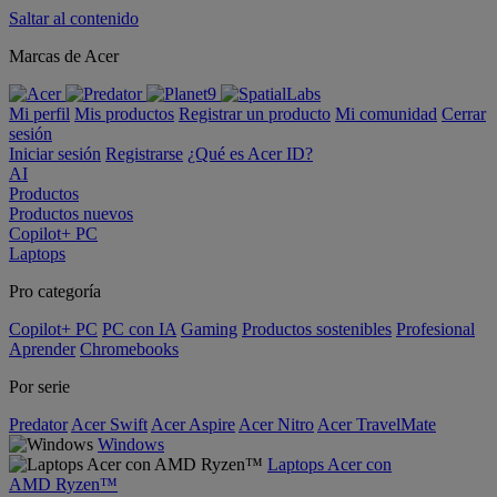
Saltar al contenido
Marcas de Acer
Mi perfil
Mis productos
Registrar un producto
Mi comunidad
Cerrar
sesión
Iniciar sesión
Registrarse
¿Qué es Acer ID?
AI
Productos
Productos nuevos
Copilot+ PC
Laptops
Pro categoría
Copilot+ PC
PC con IA
Gaming
Productos sostenibles
Profesional
Aprender
Chromebooks
Por serie
Predator
Acer Swift
Acer Aspire
Acer Nitro
Acer TravelMate
Windows
Laptops Acer con
AMD Ryzen™