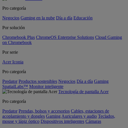
Pro categoría
Negocios
Gaming en la nube
Día a día
Educación
Por solución
Chromebook Plus
ChromeOS Enterprise Solutions
Cloud Gaming
on Chromebook
Por serie
Acer Iconia
Pro categoría
Predator
Productos sostenibles
Negocios
Día a día
Gaming
SpatialLabs™
Monitor inteligente
Tecnología de pantalla Acer
Pro categoría
Predator
Prendas, bolsos y accesorios
Cables, estaciones de
acoplamiento y dongles
Gaming
Auriculares y audio
Teclados,
mouse y lápiz óptico
Dispositivos inteligentes
Cámaras