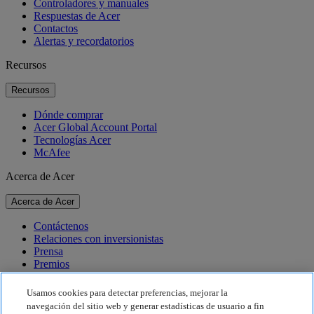
Controladores y manuales
Respuestas de Acer
Contactos
Alertas y recordatorios
Recursos
Recursos
Dónde comprar
Acer Global Account Portal
Tecnologías Acer
McAfee
Acerca de Acer
Acerca de Acer
Contáctenos
Relaciones con inversionistas
Prensa
Premios
Eventos
Usamos cookies para detectar preferencias, mejorar la
Sostenibilidad
navegación del sitio web y generar estadísticas de usuario a fin