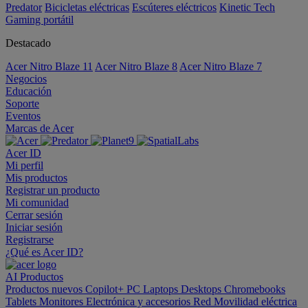
Predator
Bicicletas eléctricas
Escúteres eléctricos
Kinetic Tech
Gaming portátil
Destacado
Acer Nitro Blaze 11
Acer Nitro Blaze 8
Acer Nitro Blaze 7
Negocios
Educación
Soporte
Eventos
Marcas de Acer
Acer ID
Mi perfil
Mis productos
Registrar un producto
Mi comunidad
Cerrar sesión
Iniciar sesión
Registrarse
¿Qué es Acer ID?
AI
Productos
Productos nuevos
Copilot+ PC
Laptops
Desktops
Chromebooks
Tablets
Monitores
Electrónica y accesorios
Red
Movilidad eléctrica