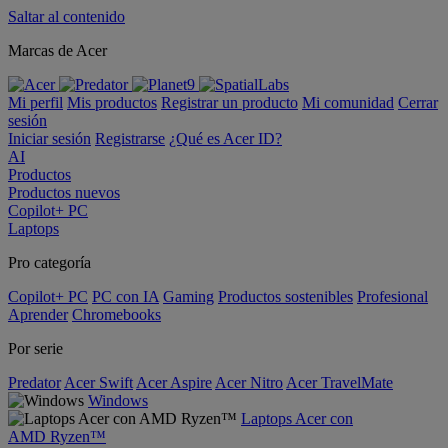
Saltar al contenido
Marcas de Acer
Mi perfil
Mis productos
Registrar un producto
Mi comunidad
Cerrar
sesión
Iniciar sesión
Registrarse
¿Qué es Acer ID?
AI
Productos
Productos nuevos
Copilot+ PC
Laptops
Pro categoría
Copilot+ PC
PC con IA
Gaming
Productos sostenibles
Profesional
Aprender
Chromebooks
Por serie
Predator
Acer Swift
Acer Aspire
Acer Nitro
Acer TravelMate
Windows
Laptops Acer con
AMD Ryzen™