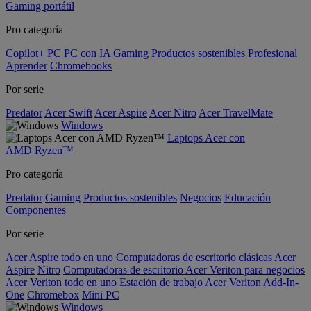
Gaming portátil
Pro categoría
Copilot+ PC
PC con IA
Gaming
Productos sostenibles
Profesional
Aprender
Chromebooks
Por serie
Predator
Acer Swift
Acer Aspire
Acer Nitro
Acer TravelMate
Windows
Laptops Acer con
AMD Ryzen™
Pro categoría
Predator
Gaming
Productos sostenibles
Negocios
Educación
Componentes
Por serie
Acer Aspire todo en uno
Computadoras de escritorio clásicas Acer
Aspire
Nitro
Computadoras de escritorio Acer Veriton para negocios
Acer Veriton todo en uno
Estación de trabajo Acer Veriton
Add-In-
One
Chromebox
Mini PC
Windows