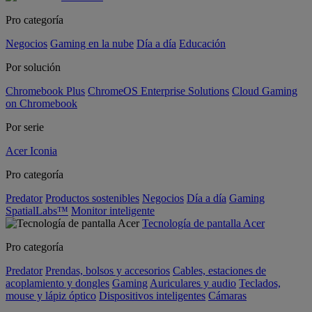
Pro categoría
Negocios
Gaming en la nube
Día a día
Educación
Por solución
Chromebook Plus
ChromeOS Enterprise Solutions
Cloud Gaming
on Chromebook
Por serie
Acer Iconia
Pro categoría
Predator
Productos sostenibles
Negocios
Día a día
Gaming
SpatialLabs™
Monitor inteligente
Tecnología de pantalla Acer
Pro categoría
Predator
Prendas, bolsos y accesorios
Cables, estaciones de
acoplamiento y dongles
Gaming
Auriculares y audio
Teclados,
mouse y lápiz óptico
Dispositivos inteligentes
Cámaras