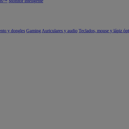
abs™
Monitor inteligente
ento y dongles
Gaming
Auriculares y audio
Teclados, mouse y lápiz ópt