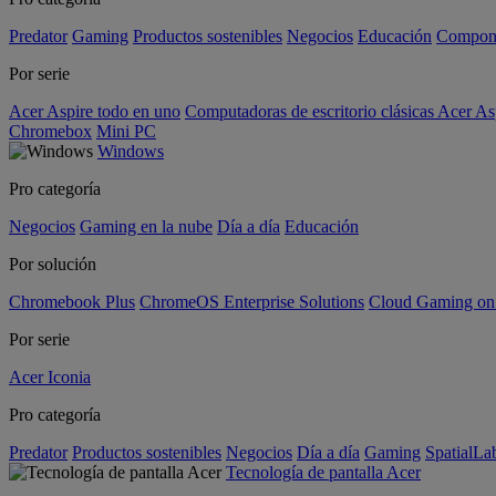
Predator
Gaming
Productos sostenibles
Negocios
Educación
Compon
Por serie
Acer Aspire todo en uno
Computadoras de escritorio clásicas Acer As
Chromebox
Mini PC
Windows
Pro categoría
Negocios
Gaming en la nube
Día a día
Educación
Por solución
Chromebook Plus
ChromeOS Enterprise Solutions
Cloud Gaming o
Por serie
Acer Iconia
Pro categoría
Predator
Productos sostenibles
Negocios
Día a día
Gaming
SpatialL
Tecnología de pantalla Acer