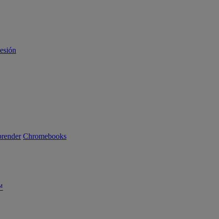
sesión
render
Chromebooks
™