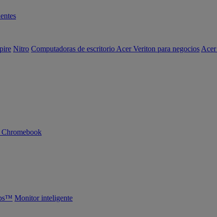
entes
pire
Nitro
Computadoras de escritorio Acer Veriton para negocios
Acer
n Chromebook
abs™
Monitor inteligente