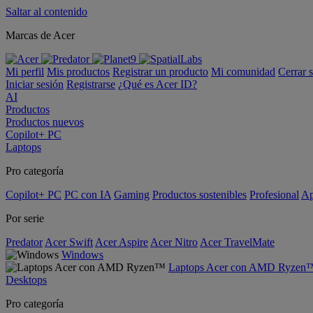
Saltar al contenido
Marcas de Acer
Mi perfil
Mis productos
Registrar un producto
Mi comunidad
Cerrar 
Iniciar sesión
Registrarse
¿Qué es Acer ID?
AI
Productos
Productos nuevos
Copilot+ PC
Laptops
Pro categoría
Copilot+ PC
PC con IA
Gaming
Productos sostenibles
Profesional
Ap
Por serie
Predator
Acer Swift
Acer Aspire
Acer Nitro
Acer TravelMate
Windows
Laptops Acer con AMD Ryzen
Desktops
Pro categoría