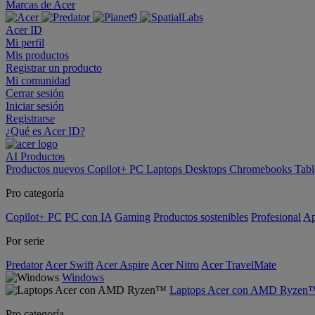
Marcas de Acer
Acer ID
Mi perfil
Mis productos
Registrar un producto
Mi comunidad
Cerrar sesión
Iniciar sesión
Registrarse
¿Qué es Acer ID?
AI
Productos
Productos nuevos
Copilot+ PC
Laptops
Desktops
Chromebooks
Tabl
Pro categoría
Copilot+ PC
PC con IA
Gaming
Productos sostenibles
Profesional
Ap
Por serie
Predator
Acer Swift
Acer Aspire
Acer Nitro
Acer TravelMate
Windows
Laptops Acer con AMD Ryzen
Pro categoría