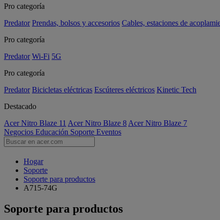
Pro categoría
Predator
Prendas, bolsos y accesorios
Cables, estaciones de acoplami
Pro categoría
Predator
Wi-Fi
5G
Pro categoría
Predator
Bicicletas eléctricas
Escúteres eléctricos
Kinetic Tech
Destacado
Acer Nitro Blaze 11
Acer Nitro Blaze 8
Acer Nitro Blaze 7
Negocios
Educación
Soporte
Eventos
Hogar
Soporte
Soporte para productos
A715-74G
Soporte para productos