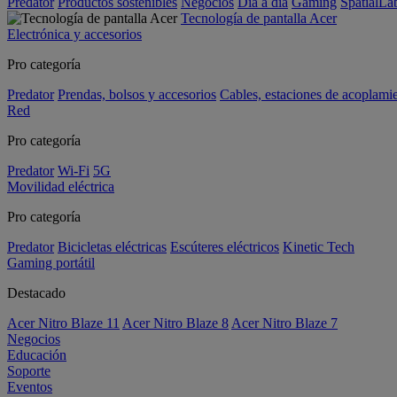
Predator
Productos sostenibles
Negocios
Día a día
Gaming
SpatialL
Tecnología de pantalla Acer
Electrónica y accesorios
Pro categoría
Predator
Prendas, bolsos y accesorios
Cables, estaciones de acoplami
Red
Pro categoría
Predator
Wi-Fi
5G
Movilidad eléctrica
Pro categoría
Predator
Bicicletas eléctricas
Escúteres eléctricos
Kinetic Tech
Gaming portátil
Destacado
Acer Nitro Blaze 11
Acer Nitro Blaze 8
Acer Nitro Blaze 7
Negocios
Educación
Soporte
Eventos