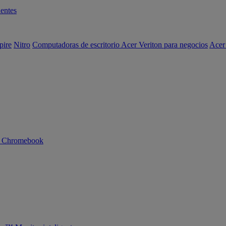
entes
pire
Nitro
Computadoras de escritorio Acer Veriton para negocios
Acer
n Chromebook