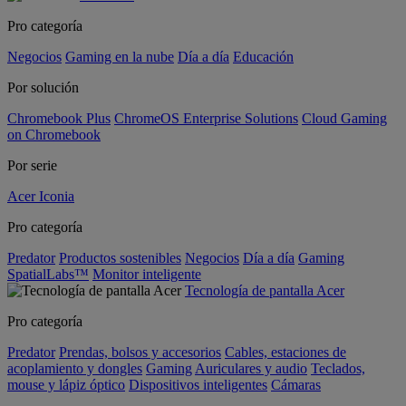
Pro categoría
Negocios
Gaming en la nube
Día a día
Educación
Por solución
Chromebook Plus
ChromeOS Enterprise Solutions
Cloud Gaming
on Chromebook
Por serie
Acer Iconia
Pro categoría
Predator
Productos sostenibles
Negocios
Día a día
Gaming
SpatialLabs™
Monitor inteligente
Tecnología de pantalla Acer
Pro categoría
Predator
Prendas, bolsos y accesorios
Cables, estaciones de
acoplamiento y dongles
Gaming
Auriculares y audio
Teclados,
mouse y lápiz óptico
Dispositivos inteligentes
Cámaras