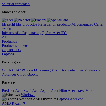
Saltar al contenido
Marcas de Acer
Mi perfil
Mis productos
Registrar un producto
Mi comunidad
Cerrar
sesión
Iniciar sesión
Registrarse
¿Qué es Acer ID?
AI
Productos
Productos nuevos
Copilot+ PC
Laptops
Pro categoría
Copilot+ PC
PC con IA
Gaming
Productos sostenibles
Profesional
Aprender
Chromebooks
Por serie
Predator
Acer Swift
Acer Aspire
Acer Nitro
Acer TravelMate
Windows
Laptops Acer con
AMD Ryzen™