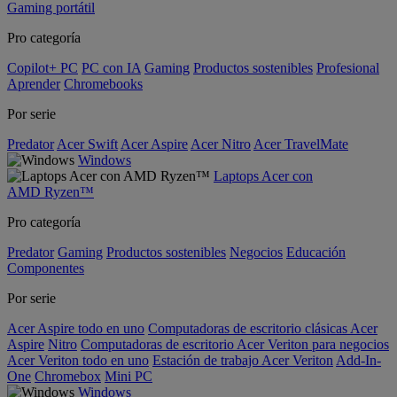
Gaming portátil
Pro categoría
Copilot+ PC
PC con IA
Gaming
Productos sostenibles
Profesional
Aprender
Chromebooks
Por serie
Predator
Acer Swift
Acer Aspire
Acer Nitro
Acer TravelMate
Windows
Laptops Acer con
AMD Ryzen™
Pro categoría
Predator
Gaming
Productos sostenibles
Negocios
Educación
Componentes
Por serie
Acer Aspire todo en uno
Computadoras de escritorio clásicas Acer
Aspire
Nitro
Computadoras de escritorio Acer Veriton para negocios
Acer Veriton todo en uno
Estación de trabajo Acer Veriton
Add-In-
One
Chromebox
Mini PC
Windows