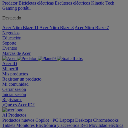
Predator
Bicicletas eléctricas
Escúteres eléctricos
Kinetic Tech
Gaming portátil
Destacado
Acer Nitro Blaze 11
Acer Nitro Blaze 8
Acer Nitro Blaze 7
Negocios
Educación
Soporte
Eventos
Marcas de Acer
Acer ID
Mi perfil
Mis productos
Registrar un producto
Mi comunidad
Cerrar sesión
Iniciar sesión
Registrarse
¿Qué es Acer ID?
AI
Productos
Productos nuevos
Copilot+ PC
Laptops
Desktops
Chromebooks
Tablets
Monitores
Electrónica y accesorios
Red
Movilidad eléctrica