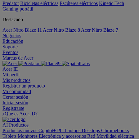
Predator
Bicicletas eléctricas
Escúteres eléctricos
Kinetic Tech
Gaming portátil
Destacado
Acer Nitro Blaze 11
Acer Nitro Blaze 8
Acer Nitro Blaze 7
Negocios
Educación
Soporte
Eventos
Marcas de Acer
Acer ID
Mi perfil
Mis productos
Registrar un producto
Mi comunidad
Cerrar sesión
Iniciar sesión
Registrarse
¿Qué es Acer ID?
AI
Productos
Productos nuevos
Copilot+ PC
Laptops
Desktops
Chromebooks
Tablets
Monitores
Electrónica y accesorios
Red
Movilidad eléctrica