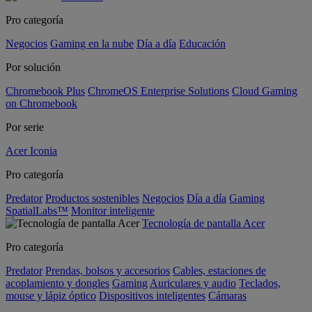
Pro categoría
Negocios
Gaming en la nube
Día a día
Educación
Por solución
Chromebook Plus
ChromeOS Enterprise Solutions
Cloud Gaming
on Chromebook
Por serie
Acer Iconia
Pro categoría
Predator
Productos sostenibles
Negocios
Día a día
Gaming
SpatialLabs™
Monitor inteligente
Tecnología de pantalla Acer
Pro categoría
Predator
Prendas, bolsos y accesorios
Cables, estaciones de
acoplamiento y dongles
Gaming
Auriculares y audio
Teclados,
mouse y lápiz óptico
Dispositivos inteligentes
Cámaras