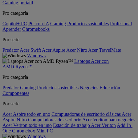
Gaming portátil
Pro categoría
Copilot+ PC
PC con IA
Gaming
Productos sostenibles
Profesional
Aprender
Chromebooks
Por serie
Predator
Acer Swift
Acer Aspire
Acer Nitro
Acer TravelMate
Windows
Laptops Acer con
AMD Ryzen™
Pro categoría
Predator
Gaming
Productos sostenibles
Negocios
Educación
Componentes
Por serie
Acer Aspire todo en uno
Computadoras de escritorio clásicas Acer
Aspire
Nitro
Computadoras de escritorio Acer Veriton para negocios
Acer Veriton todo en uno
Estación de trabajo Acer Veriton
Add-In-
One
Chromebox
Mini PC
Windows