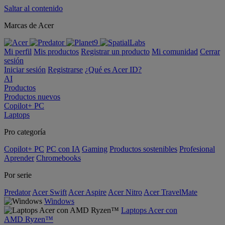
Saltar al contenido
Marcas de Acer
Mi perfil
Mis productos
Registrar un producto
Mi comunidad
Cerrar
sesión
Iniciar sesión
Registrarse
¿Qué es Acer ID?
AI
Productos
Productos nuevos
Copilot+ PC
Laptops
Pro categoría
Copilot+ PC
PC con IA
Gaming
Productos sostenibles
Profesional
Aprender
Chromebooks
Por serie
Predator
Acer Swift
Acer Aspire
Acer Nitro
Acer TravelMate
Windows
Laptops Acer con
AMD Ryzen™