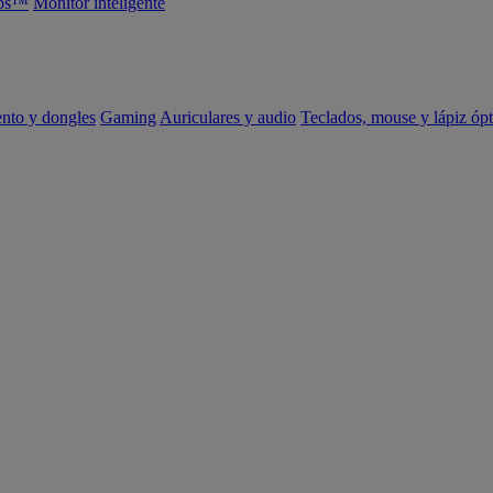
abs™
Monitor inteligente
ento y dongles
Gaming
Auriculares y audio
Teclados, mouse y lápiz ópt