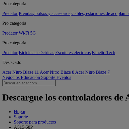
Pro categoría
Predator
Prendas, bolsos y accesorios
Cables, estaciones de acoplami
Pro categoría
Predator
Wi-Fi
5G
Pro categoría
Predator
Bicicletas eléctricas
Escúteres eléctricos
Kinetic Tech
Destacado
Acer Nitro Blaze 11
Acer Nitro Blaze 8
Acer Nitro Blaze 7
Negocios
Educación
Soporte
Eventos
Descargue los controladores de 
Hogar
Soporte
Soporte para productos
A515-58P