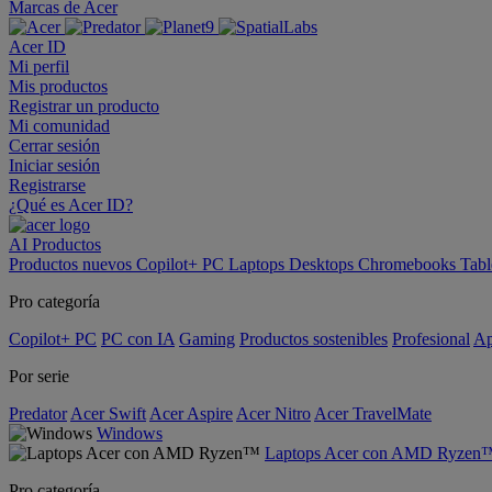
Marcas de Acer
Acer ID
Mi perfil
Mis productos
Registrar un producto
Mi comunidad
Cerrar sesión
Iniciar sesión
Registrarse
¿Qué es Acer ID?
AI
Productos
Productos nuevos
Copilot+ PC
Laptops
Desktops
Chromebooks
Tabl
Pro categoría
Copilot+ PC
PC con IA
Gaming
Productos sostenibles
Profesional
Ap
Por serie
Predator
Acer Swift
Acer Aspire
Acer Nitro
Acer TravelMate
Windows
Laptops Acer con AMD Ryzen
Pro categoría