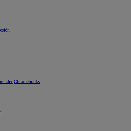
sesión
render
Chromebooks
™