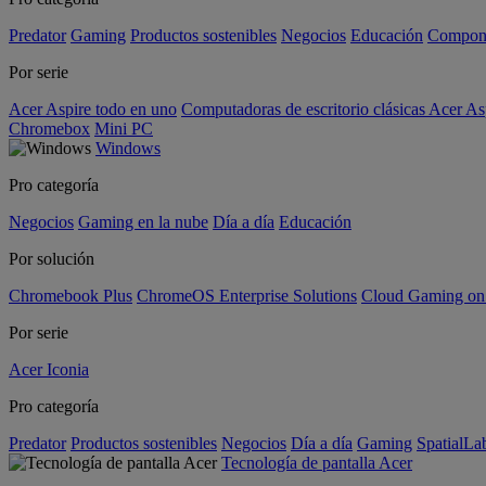
Predator
Gaming
Productos sostenibles
Negocios
Educación
Compon
Por serie
Acer Aspire todo en uno
Computadoras de escritorio clásicas Acer As
Chromebox
Mini PC
Windows
Pro categoría
Negocios
Gaming en la nube
Día a día
Educación
Por solución
Chromebook Plus
ChromeOS Enterprise Solutions
Cloud Gaming o
Por serie
Acer Iconia
Pro categoría
Predator
Productos sostenibles
Negocios
Día a día
Gaming
SpatialL
Tecnología de pantalla Acer