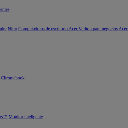
entes
pire
Nitro
Computadoras de escritorio Acer Veriton para negocios
Acer
n Chromebook
abs™
Monitor inteligente