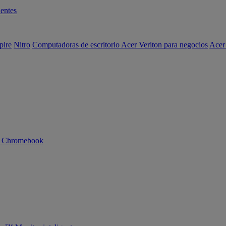
entes
pire
Nitro
Computadoras de escritorio Acer Veriton para negocios
Acer
n Chromebook