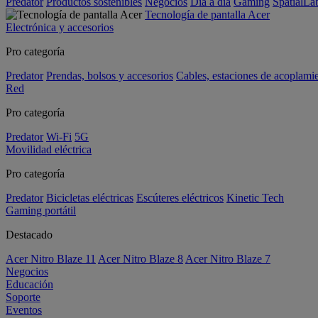
Predator
Productos sostenibles
Negocios
Día a día
Gaming
SpatialL
Tecnología de pantalla Acer
Electrónica y accesorios
Pro categoría
Predator
Prendas, bolsos y accesorios
Cables, estaciones de acoplami
Red
Pro categoría
Predator
Wi-Fi
5G
Movilidad eléctrica
Pro categoría
Predator
Bicicletas eléctricas
Escúteres eléctricos
Kinetic Tech
Gaming portátil
Destacado
Acer Nitro Blaze 11
Acer Nitro Blaze 8
Acer Nitro Blaze 7
Negocios
Educación
Soporte
Eventos