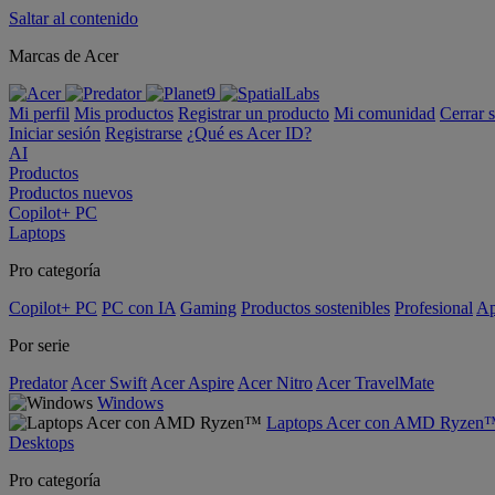
Saltar al contenido
Marcas de Acer
Mi perfil
Mis productos
Registrar un producto
Mi comunidad
Cerrar 
Iniciar sesión
Registrarse
¿Qué es Acer ID?
AI
Productos
Productos nuevos
Copilot+ PC
Laptops
Pro categoría
Copilot+ PC
PC con IA
Gaming
Productos sostenibles
Profesional
Ap
Por serie
Predator
Acer Swift
Acer Aspire
Acer Nitro
Acer TravelMate
Windows
Laptops Acer con AMD Ryzen
Desktops
Pro categoría