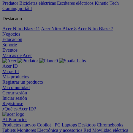
Predator
Bicicletas eléctricas
Escúteres eléctricos
Kinetic Tech
Gaming portátil
Destacado
Acer Nitro Blaze 11
Acer Nitro Blaze 8
Acer Nitro Blaze 7
Negocios
Educación
Soporte
Eventos
Marcas de Acer
Acer ID
Mi perfil
Mis productos
Registrar un producto
Mi comunidad
Cerrar sesión
Iniciar sesión
Registrarse
¿Qué es Acer ID?
AI
Productos
Productos nuevos
Copilot+ PC
Laptops
Desktops
Chromebooks
Tablets
Monitores
Electrónica y accesorios
Red
Movilidad eléctrica