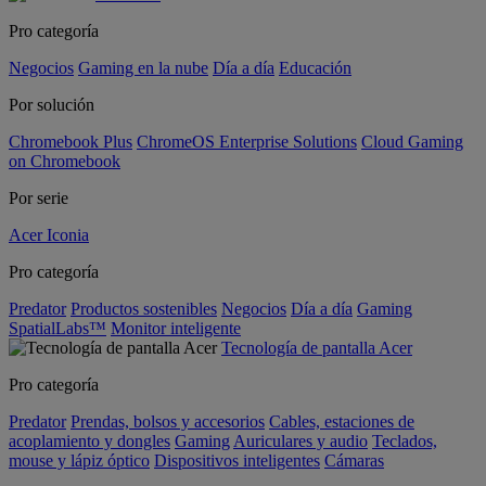
Pro categoría
Negocios
Gaming en la nube
Día a día
Educación
Por solución
Chromebook Plus
ChromeOS Enterprise Solutions
Cloud Gaming
on Chromebook
Por serie
Acer Iconia
Pro categoría
Predator
Productos sostenibles
Negocios
Día a día
Gaming
SpatialLabs™
Monitor inteligente
Tecnología de pantalla Acer
Pro categoría
Predator
Prendas, bolsos y accesorios
Cables, estaciones de
acoplamiento y dongles
Gaming
Auriculares y audio
Teclados,
mouse y lápiz óptico
Dispositivos inteligentes
Cámaras