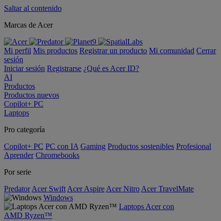
Saltar al contenido
Marcas de Acer
Mi perfil
Mis productos
Registrar un producto
Mi comunidad
Cerrar
sesión
Iniciar sesión
Registrarse
¿Qué es Acer ID?
AI
Productos
Productos nuevos
Copilot+ PC
Laptops
Pro categoría
Copilot+ PC
PC con IA
Gaming
Productos sostenibles
Profesional
Aprender
Chromebooks
Por serie
Predator
Acer Swift
Acer Aspire
Acer Nitro
Acer TravelMate
Windows
Laptops Acer con
AMD Ryzen™