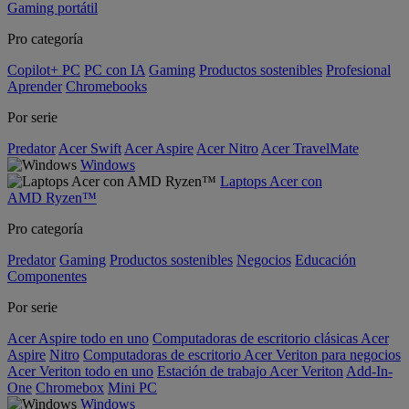
Gaming portátil
Pro categoría
Copilot+ PC
PC con IA
Gaming
Productos sostenibles
Profesional
Aprender
Chromebooks
Por serie
Predator
Acer Swift
Acer Aspire
Acer Nitro
Acer TravelMate
Windows
Laptops Acer con
AMD Ryzen™
Pro categoría
Predator
Gaming
Productos sostenibles
Negocios
Educación
Componentes
Por serie
Acer Aspire todo en uno
Computadoras de escritorio clásicas Acer
Aspire
Nitro
Computadoras de escritorio Acer Veriton para negocios
Acer Veriton todo en uno
Estación de trabajo Acer Veriton
Add-In-
One
Chromebox
Mini PC
Windows