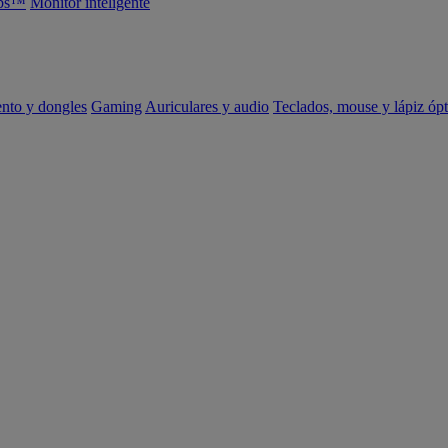
abs™
Monitor inteligente
ento y dongles
Gaming
Auriculares y audio
Teclados, mouse y lápiz ópt