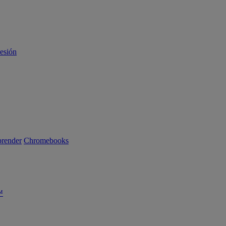
sesión
render
Chromebooks
™