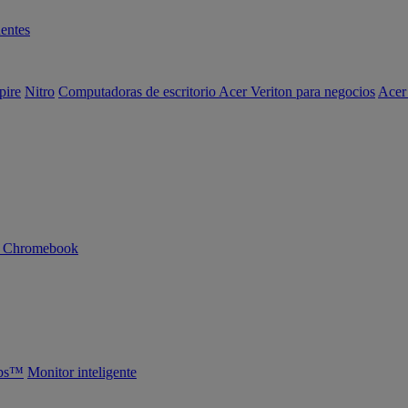
entes
pire
Nitro
Computadoras de escritorio Acer Veriton para negocios
Acer
n Chromebook
abs™
Monitor inteligente