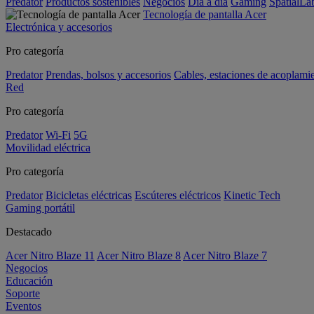
Predator
Productos sostenibles
Negocios
Día a día
Gaming
SpatialL
Tecnología de pantalla Acer
Electrónica y accesorios
Pro categoría
Predator
Prendas, bolsos y accesorios
Cables, estaciones de acoplami
Red
Pro categoría
Predator
Wi-Fi
5G
Movilidad eléctrica
Pro categoría
Predator
Bicicletas eléctricas
Escúteres eléctricos
Kinetic Tech
Gaming portátil
Destacado
Acer Nitro Blaze 11
Acer Nitro Blaze 8
Acer Nitro Blaze 7
Negocios
Educación
Soporte
Eventos