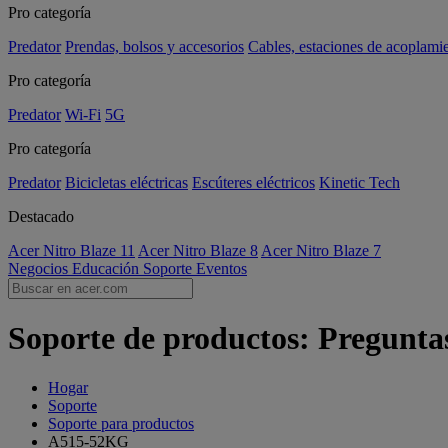
Pro categoría
Predator
Prendas, bolsos y accesorios
Cables, estaciones de acoplami
Pro categoría
Predator
Wi-Fi
5G
Pro categoría
Predator
Bicicletas eléctricas
Escúteres eléctricos
Kinetic Tech
Destacado
Acer Nitro Blaze 11
Acer Nitro Blaze 8
Acer Nitro Blaze 7
Negocios
Educación
Soporte
Eventos
Soporte de productos: Pregunta
Hogar
Soporte
Soporte para productos
A515-52KG