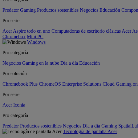
Predator
Gaming
Productos sostenibles
Negocios
Educación
Compon
Por serie
Acer Aspire todo en uno
Computadoras de escritorio clásicas Acer As
Chromebox
Mini PC
Windows
Pro categoría
Negocios
Gaming en la nube
Día a día
Educación
Por solución
Chromebook Plus
ChromeOS Enterprise Solutions
Cloud Gaming o
Por serie
Acer Iconia
Pro categoría
Predator
Productos sostenibles
Negocios
Día a día
Gaming
SpatialL
Tecnología de pantalla Acer