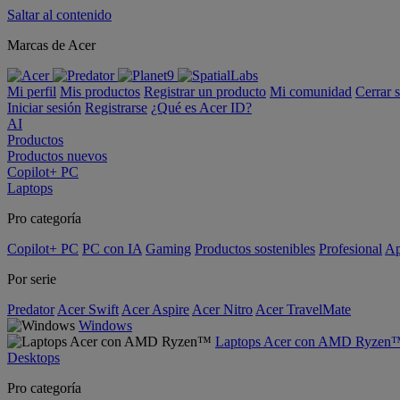
Saltar al contenido
Marcas de Acer
Mi perfil
Mis productos
Registrar un producto
Mi comunidad
Cerrar 
Iniciar sesión
Registrarse
¿Qué es Acer ID?
AI
Productos
Productos nuevos
Copilot+ PC
Laptops
Pro categoría
Copilot+ PC
PC con IA
Gaming
Productos sostenibles
Profesional
Ap
Por serie
Predator
Acer Swift
Acer Aspire
Acer Nitro
Acer TravelMate
Windows
Laptops Acer con AMD Ryzen
Desktops
Pro categoría