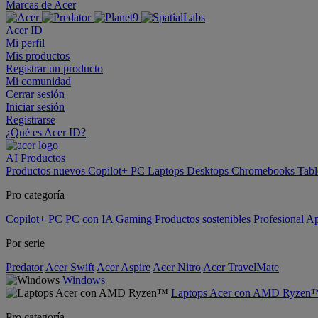
Marcas de Acer
Acer ID
Mi perfil
Mis productos
Registrar un producto
Mi comunidad
Cerrar sesión
Iniciar sesión
Registrarse
¿Qué es Acer ID?
AI
Productos
Productos nuevos
Copilot+ PC
Laptops
Desktops
Chromebooks
Tabl
Pro categoría
Copilot+ PC
PC con IA
Gaming
Productos sostenibles
Profesional
Ap
Por serie
Predator
Acer Swift
Acer Aspire
Acer Nitro
Acer TravelMate
Windows
Laptops Acer con AMD Ryzen
Pro categoría