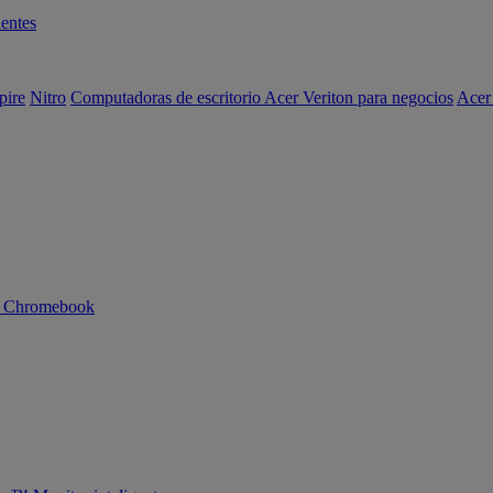
entes
pire
Nitro
Computadoras de escritorio Acer Veriton para negocios
Acer
n Chromebook