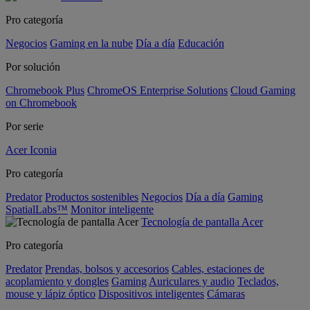
Pro categoría
Negocios
Gaming en la nube
Día a día
Educación
Por solución
Chromebook Plus
ChromeOS Enterprise Solutions
Cloud Gaming
on Chromebook
Por serie
Acer Iconia
Pro categoría
Predator
Productos sostenibles
Negocios
Día a día
Gaming
SpatialLabs™
Monitor inteligente
Tecnología de pantalla Acer
Pro categoría
Predator
Prendas, bolsos y accesorios
Cables, estaciones de
acoplamiento y dongles
Gaming
Auriculares y audio
Teclados,
mouse y lápiz óptico
Dispositivos inteligentes
Cámaras