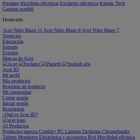
Predator
Bicicletas eléctricas
Escúteres eléctricos
Kinetic Tech
Gaming portátil
Destacado
Acer Nitro Blaze 11
Acer Nitro Blaze 8
Acer Nitro Blaze 7
Negocios
Educación
Soporte
Eventos
Marcas de Acer
Acer ID
Mi perfil
Mis productos
Registrar un producto
Mi comunidad
Cerrar sesión
Iniciar sesión
Registrarse
¿Qué es Acer ID?
AI
Productos
Productos nuevos
Copilot+ PC
Laptops
Desktops
Chromebooks
Tablets
Monitores
Electrónica y accesorios
Red
Movilidad eléctrica