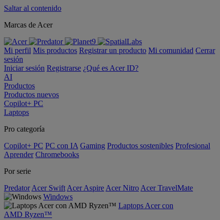
Saltar al contenido
Marcas de Acer
Mi perfil
Mis productos
Registrar un producto
Mi comunidad
Cerrar
sesión
Iniciar sesión
Registrarse
¿Qué es Acer ID?
AI
Productos
Productos nuevos
Copilot+ PC
Laptops
Pro categoría
Copilot+ PC
PC con IA
Gaming
Productos sostenibles
Profesional
Aprender
Chromebooks
Por serie
Predator
Acer Swift
Acer Aspire
Acer Nitro
Acer TravelMate
Windows
Laptops Acer con
AMD Ryzen™