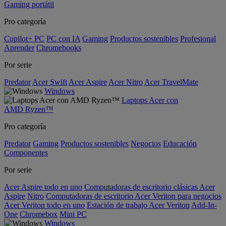
Gaming portátil
Pro categoría
Copilot+ PC
PC con IA
Gaming
Productos sostenibles
Profesional
Aprender
Chromebooks
Por serie
Predator
Acer Swift
Acer Aspire
Acer Nitro
Acer TravelMate
Windows
Laptops Acer con
AMD Ryzen™
Pro categoría
Predator
Gaming
Productos sostenibles
Negocios
Educación
Componentes
Por serie
Acer Aspire todo en uno
Computadoras de escritorio clásicas Acer
Aspire
Nitro
Computadoras de escritorio Acer Veriton para negocios
Acer Veriton todo en uno
Estación de trabajo Acer Veriton
Add-In-
One
Chromebox
Mini PC
Windows