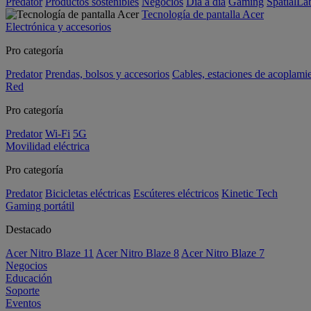
Predator
Productos sostenibles
Negocios
Día a día
Gaming
SpatialL
Tecnología de pantalla Acer
Electrónica y accesorios
Pro categoría
Predator
Prendas, bolsos y accesorios
Cables, estaciones de acoplami
Red
Pro categoría
Predator
Wi-Fi
5G
Movilidad eléctrica
Pro categoría
Predator
Bicicletas eléctricas
Escúteres eléctricos
Kinetic Tech
Gaming portátil
Destacado
Acer Nitro Blaze 11
Acer Nitro Blaze 8
Acer Nitro Blaze 7
Negocios
Educación
Soporte
Eventos