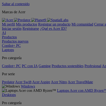
Saltar al contenido
Marcas de Acer
Mi perfil
Mis productos
Registrar un producto
Mi comunidad
Cerrar 
Iniciar sesión
Registrarse
¿Qué es Acer ID?
AI
Productos
Productos nuevos
Copilot+ PC
Laptops
Pro categoría
Copilot+ PC
PC con IA
Gaming
Productos sostenibles
Profesional
Ap
Por serie
Predator
Acer Swift
Acer Aspire
Acer Nitro
Acer TravelMate
Windows
Laptops Acer con AMD Ryzen
Desktops
Pro categoría