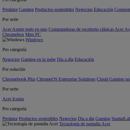
Predator
Gaming
Productos sostenibles
Negocios
Educación
Compon
Por serie
Acer Aspire todo en uno
Computadoras de escritorio clásicas Acer As
Chromebox
Mini PC
Windows
Pro categoría
Negocios
Gaming en la nube
Día a día
Educación
Por solución
Chromebook Plus
ChromeOS Enterprise Solutions
Cloud Gaming o
Por serie
Acer Iconia
Pro categoría
Predator
Productos sostenibles
Negocios
Día a día
Gaming
SpatialL
Tecnología de pantalla Acer