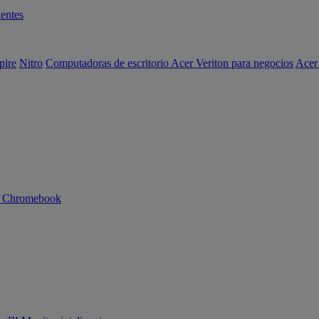
entes
pire
Nitro
Computadoras de escritorio Acer Veriton para negocios
Acer
n Chromebook