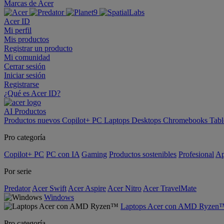
Marcas de Acer
Acer ID
Mi perfil
Mis productos
Registrar un producto
Mi comunidad
Cerrar sesión
Iniciar sesión
Registrarse
¿Qué es Acer ID?
AI
Productos
Productos nuevos
Copilot+ PC
Laptops
Desktops
Chromebooks
Tabl
Pro categoría
Copilot+ PC
PC con IA
Gaming
Productos sostenibles
Profesional
Ap
Por serie
Predator
Acer Swift
Acer Aspire
Acer Nitro
Acer TravelMate
Windows
Laptops Acer con AMD Ryzen
Pro categoría