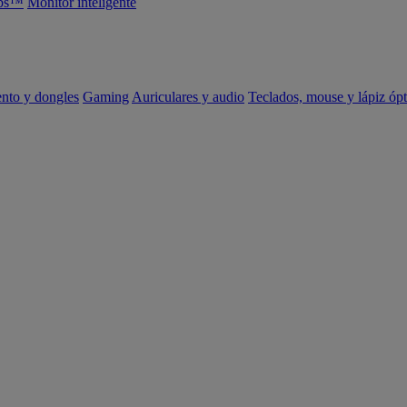
abs™
Monitor inteligente
ento y dongles
Gaming
Auriculares y audio
Teclados, mouse y lápiz ópt