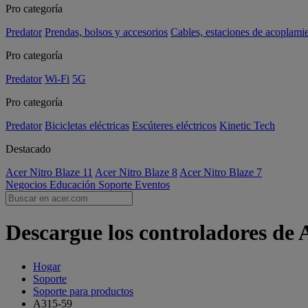
Pro categoría
Predator
Prendas, bolsos y accesorios
Cables, estaciones de acoplami
Pro categoría
Predator
Wi-Fi
5G
Pro categoría
Predator
Bicicletas eléctricas
Escúteres eléctricos
Kinetic Tech
Destacado
Acer Nitro Blaze 11
Acer Nitro Blaze 8
Acer Nitro Blaze 7
Negocios
Educación
Soporte
Eventos
Descargue los controladores de 
Hogar
Soporte
Soporte para productos
A315-59