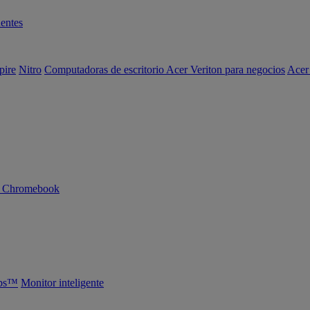
entes
pire
Nitro
Computadoras de escritorio Acer Veriton para negocios
Acer
n Chromebook
abs™
Monitor inteligente