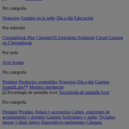
Pro categoría
Negocios
Gaming en la nube
Día a día
Educación
Por solución
Chromebook Plus
ChromeOS Enterprise Solutions
Cloud Gaming
on Chromebook
Por serie
Acer Iconia
Pro categoría
Predator
Productos sostenibles
Negocios
Día a día
Gaming
SpatialLabs™
Monitor inteligente
Tecnología de pantalla Acer
Pro categoría
Predator
Prendas, bolsos y accesorios
Cables, estaciones de
acoplamiento y dongles
Gaming
Auriculares y audio
Teclados,
mouse y lápiz óptico
Dispositivos inteligentes
Cámaras