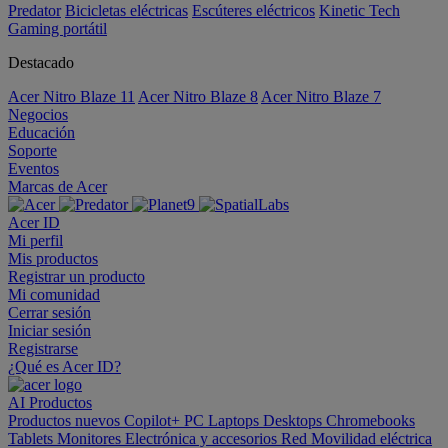
Predator
Bicicletas eléctricas
Escúteres eléctricos
Kinetic Tech
Gaming portátil
Destacado
Acer Nitro Blaze 11
Acer Nitro Blaze 8
Acer Nitro Blaze 7
Negocios
Educación
Soporte
Eventos
Marcas de Acer
Acer ID
Mi perfil
Mis productos
Registrar un producto
Mi comunidad
Cerrar sesión
Iniciar sesión
Registrarse
¿Qué es Acer ID?
AI
Productos
Productos nuevos
Copilot+ PC
Laptops
Desktops
Chromebooks
Tablets
Monitores
Electrónica y accesorios
Red
Movilidad eléctrica