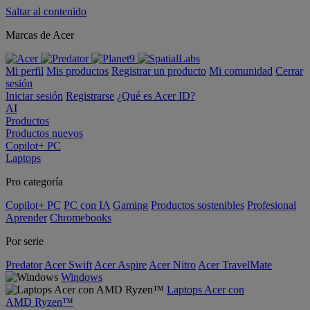
Saltar al contenido
Marcas de Acer
Mi perfil
Mis productos
Registrar un producto
Mi comunidad
Cerrar
sesión
Iniciar sesión
Registrarse
¿Qué es Acer ID?
AI
Productos
Productos nuevos
Copilot+ PC
Laptops
Pro categoría
Copilot+ PC
PC con IA
Gaming
Productos sostenibles
Profesional
Aprender
Chromebooks
Por serie
Predator
Acer Swift
Acer Aspire
Acer Nitro
Acer TravelMate
Windows
Laptops Acer con
AMD Ryzen™