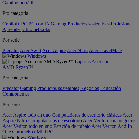
Gaming portátil
Pro categoría
Copilot+ PC
PC con IA
Gaming
Productos sostenibles
Profesional
Aprender
Chromebooks
Por serie
Predator
Acer Swift
Acer Aspire
Acer Nitro
Acer TravelMate
Windows
Laptops Acer con
AMD Ryzen™
Pro categoría
Predator
Gaming
Productos sostenibles
Negocios
Educación
Componentes
Por serie
Acer Aspire todo en uno
Computadoras de escritorio clásicas Acer
Aspire
Nitro
Computadoras de escritorio Acer Veriton para negocios
Acer Veriton todo en uno
Estación de trabajo Acer Veriton
Add-In-
One
Chromebox
Mini PC
Windows