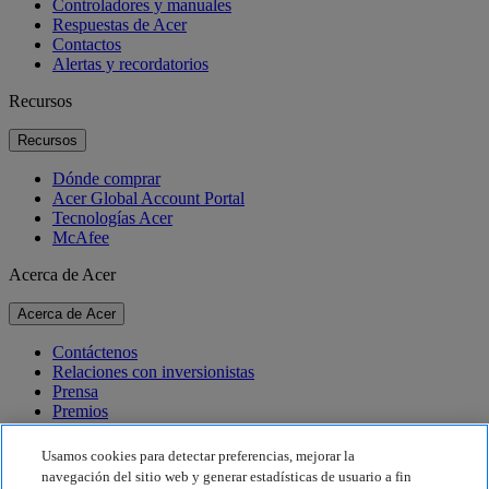
Controladores y manuales
Respuestas de Acer
Contactos
Alertas y recordatorios
Recursos
Recursos
Dónde comprar
Acer Global Account Portal
Tecnologías Acer
McAfee
Acerca de Acer
Acerca de Acer
Contáctenos
Relaciones con inversionistas
Prensa
Premios
Eventos
Usamos cookies para detectar preferencias, mejorar la
Sostenibilidad
navegación del sitio web y generar estadísticas de usuario a fin