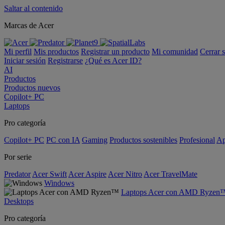
Saltar al contenido
Marcas de Acer
Mi perfil
Mis productos
Registrar un producto
Mi comunidad
Cerrar 
Iniciar sesión
Registrarse
¿Qué es Acer ID?
AI
Productos
Productos nuevos
Copilot+ PC
Laptops
Pro categoría
Copilot+ PC
PC con IA
Gaming
Productos sostenibles
Profesional
Ap
Por serie
Predator
Acer Swift
Acer Aspire
Acer Nitro
Acer TravelMate
Windows
Laptops Acer con AMD Ryzen
Desktops
Pro categoría