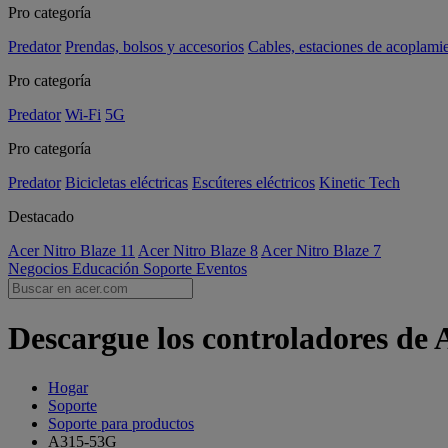
Pro categoría
Predator
Prendas, bolsos y accesorios
Cables, estaciones de acoplami
Pro categoría
Predator
Wi-Fi
5G
Pro categoría
Predator
Bicicletas eléctricas
Escúteres eléctricos
Kinetic Tech
Destacado
Acer Nitro Blaze 11
Acer Nitro Blaze 8
Acer Nitro Blaze 7
Negocios
Educación
Soporte
Eventos
Descargue los controladores de
Hogar
Soporte
Soporte para productos
A315-53G