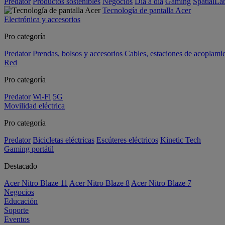
Predator
Productos sostenibles
Negocios
Día a día
Gaming
SpatialL
Tecnología de pantalla Acer
Electrónica y accesorios
Pro categoría
Predator
Prendas, bolsos y accesorios
Cables, estaciones de acoplami
Red
Pro categoría
Predator
Wi-Fi
5G
Movilidad eléctrica
Pro categoría
Predator
Bicicletas eléctricas
Escúteres eléctricos
Kinetic Tech
Gaming portátil
Destacado
Acer Nitro Blaze 11
Acer Nitro Blaze 8
Acer Nitro Blaze 7
Negocios
Educación
Soporte
Eventos