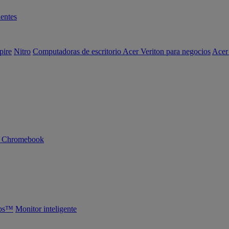
entes
pire
Nitro
Computadoras de escritorio Acer Veriton para negocios
Acer
n Chromebook
abs™
Monitor inteligente