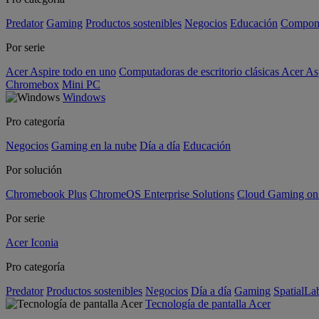
Predator
Gaming
Productos sostenibles
Negocios
Educación
Compon
Por serie
Acer Aspire todo en uno
Computadoras de escritorio clásicas Acer As
Chromebox
Mini PC
Windows
Pro categoría
Negocios
Gaming en la nube
Día a día
Educación
Por solución
Chromebook Plus
ChromeOS Enterprise Solutions
Cloud Gaming o
Por serie
Acer Iconia
Pro categoría
Predator
Productos sostenibles
Negocios
Día a día
Gaming
SpatialL
Tecnología de pantalla Acer