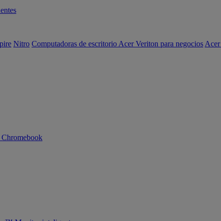
entes
pire
Nitro
Computadoras de escritorio Acer Veriton para negocios
Acer
n Chromebook