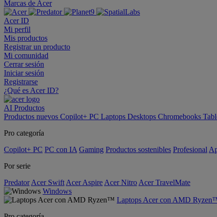
Marcas de Acer
Acer ID
Mi perfil
Mis productos
Registrar un producto
Mi comunidad
Cerrar sesión
Iniciar sesión
Registrarse
¿Qué es Acer ID?
AI
Productos
Productos nuevos
Copilot+ PC
Laptops
Desktops
Chromebooks
Tabl
Pro categoría
Copilot+ PC
PC con IA
Gaming
Productos sostenibles
Profesional
Ap
Por serie
Predator
Acer Swift
Acer Aspire
Acer Nitro
Acer TravelMate
Windows
Laptops Acer con AMD Ryzen
Pro categoría