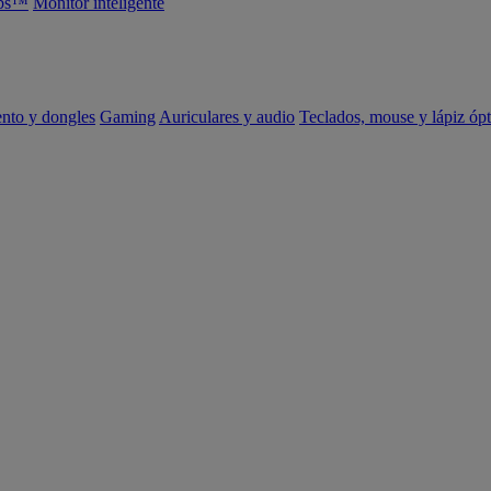
abs™
Monitor inteligente
ento y dongles
Gaming
Auriculares y audio
Teclados, mouse y lápiz ópt