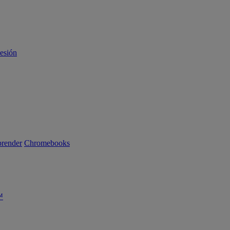
sesión
render
Chromebooks
™