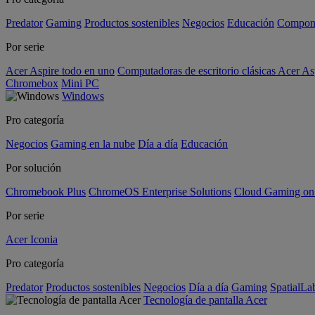
Predator
Gaming
Productos sostenibles
Negocios
Educación
Compon
Por serie
Acer Aspire todo en uno
Computadoras de escritorio clásicas Acer As
Chromebox
Mini PC
Windows
Pro categoría
Negocios
Gaming en la nube
Día a día
Educación
Por solución
Chromebook Plus
ChromeOS Enterprise Solutions
Cloud Gaming o
Por serie
Acer Iconia
Pro categoría
Predator
Productos sostenibles
Negocios
Día a día
Gaming
SpatialL
Tecnología de pantalla Acer