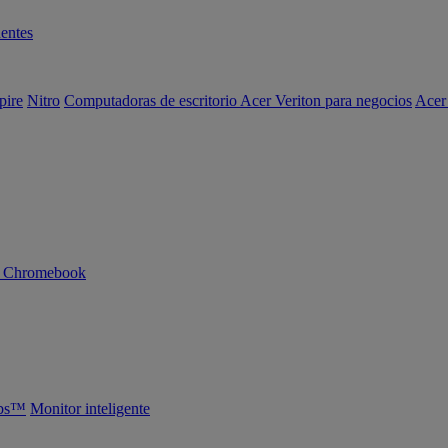
entes
pire
Nitro
Computadoras de escritorio Acer Veriton para negocios
Acer
n Chromebook
abs™
Monitor inteligente