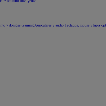
abs™
Monitor inteligente
ento y dongles
Gaming
Auriculares y audio
Teclados, mouse y lápiz ópt