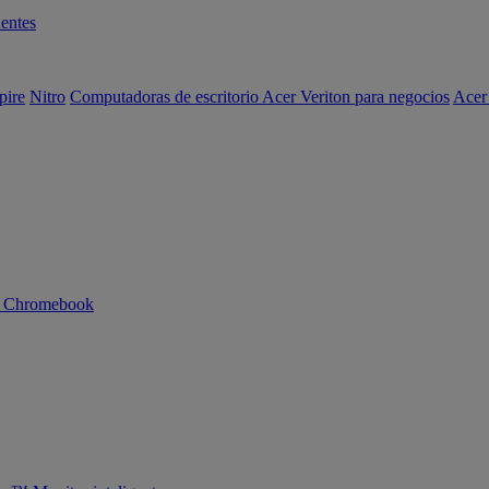
entes
pire
Nitro
Computadoras de escritorio Acer Veriton para negocios
Acer
n Chromebook