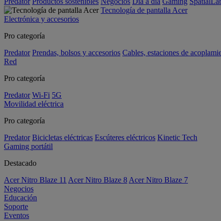
Predator
Productos sostenibles
Negocios
Día a día
Gaming
SpatialL
Tecnología de pantalla Acer
Electrónica y accesorios
Pro categoría
Predator
Prendas, bolsos y accesorios
Cables, estaciones de acoplami
Red
Pro categoría
Predator
Wi-Fi
5G
Movilidad eléctrica
Pro categoría
Predator
Bicicletas eléctricas
Escúteres eléctricos
Kinetic Tech
Gaming portátil
Destacado
Acer Nitro Blaze 11
Acer Nitro Blaze 8
Acer Nitro Blaze 7
Negocios
Educación
Soporte
Eventos