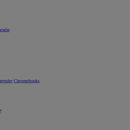
sesión
render
Chromebooks
™