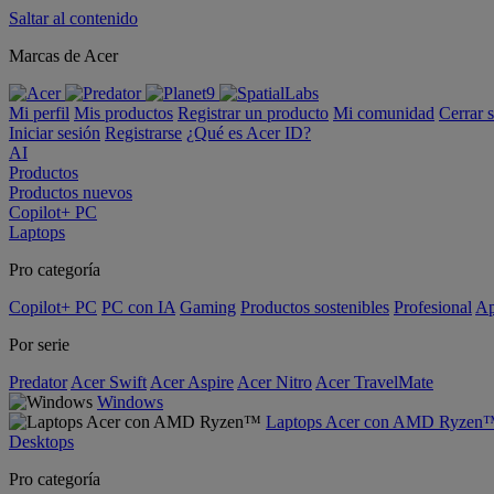
Saltar al contenido
Marcas de Acer
Mi perfil
Mis productos
Registrar un producto
Mi comunidad
Cerrar 
Iniciar sesión
Registrarse
¿Qué es Acer ID?
AI
Productos
Productos nuevos
Copilot+ PC
Laptops
Pro categoría
Copilot+ PC
PC con IA
Gaming
Productos sostenibles
Profesional
Ap
Por serie
Predator
Acer Swift
Acer Aspire
Acer Nitro
Acer TravelMate
Windows
Laptops Acer con AMD Ryzen
Desktops
Pro categoría