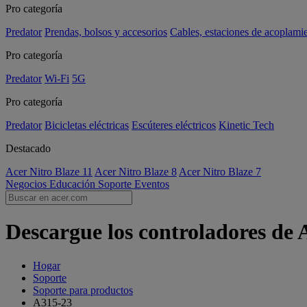
Pro categoría
Predator
Prendas, bolsos y accesorios
Cables, estaciones de acoplami
Pro categoría
Predator
Wi-Fi
5G
Pro categoría
Predator
Bicicletas eléctricas
Escúteres eléctricos
Kinetic Tech
Destacado
Acer Nitro Blaze 11
Acer Nitro Blaze 8
Acer Nitro Blaze 7
Negocios
Educación
Soporte
Eventos
Descargue los controladores de 
Hogar
Soporte
Soporte para productos
A315-23