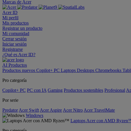
Marcas de Acer
Acer ID
Mi perfil
Mis productos
Registrar un producto
Mi comunidad
Cerrar sesión
Iniciar sesión
Registrarse
¿Qué es Acer ID?
AI
Productos
Productos nuevos
Copilot+ PC
Laptops
Desktops
Chromebooks
Tabl
Pro categoría
Copilot+ PC
PC con IA
Gaming
Productos sostenibles
Profesional
Ap
Por serie
Predator
Acer Swift
Acer Aspire
Acer Nitro
Acer TravelMate
Windows
Laptops Acer con AMD Ryzen
Pro categoría