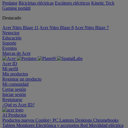
Predator
Bicicletas eléctricas
Escúteres eléctricos
Kinetic Tech
Gaming portátil
Destacado
Acer Nitro Blaze 11
Acer Nitro Blaze 8
Acer Nitro Blaze 7
Negocios
Educación
Soporte
Eventos
Marcas de Acer
Acer ID
Mi perfil
Mis productos
Registrar un producto
Mi comunidad
Cerrar sesión
Iniciar sesión
Registrarse
¿Qué es Acer ID?
AI
Productos
Productos nuevos
Copilot+ PC
Laptops
Desktops
Chromebooks
Tablets
Monitores
Electrónica y accesorios
Red
Movilidad eléctrica