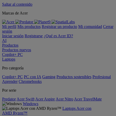
Saltar al contenido
Marcas de Acer
Mi perfil
Mis productos
Registrar un producto
Mi comunidad
Cerrar
sesión
Iniciar sesión
Registrarse
¿Qué es Acer ID?
AI
Productos
Productos nuevos
Copilot+ PC
Laptops
Pro categoría
Copilot+ PC
PC con IA
Gaming
Productos sostenibles
Profesional
Aprender
Chromebooks
Por serie
Predator
Acer Swift
Acer Aspire
Acer Nitro
Acer TravelMate
Windows
Laptops Acer con
AMD Ryzen™