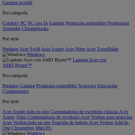
Gaming portátil
Pro categoría
Copilot+ PC
PC con IA
Gaming
Productos sostenibles
Profesional
Aprender
Chromebooks
Por serie
Predator
Acer Swift
Acer Aspire
Acer Nitro
Acer TravelMate
Windows
Laptops Acer con
AMD Ryzen™
Pro categoría
Predator
Gaming
Productos sostenibles
Negocios
Educación
Componentes
Por serie
Acer Aspire todo en uno
Computadoras de escritorio clásicas Acer
Aspire
Nitro
Computadoras de escritorio Acer Veriton para negocios
Acer Veriton todo en uno
Estación de trabajo Acer Veriton
Add-In-
One
Chromebox
Mini PC
Windows