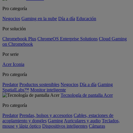
Pro categoría
Negocios
Gaming en la nube
Día a día
Educación
Por solución
Chromebook Plus
ChromeOS Enterprise Solutions
Cloud Gaming
on Chromebook
Por serie
Acer Iconia
Pro categoría
Predator
Productos sostenibles
Negocios
Día a día
Gaming
SpatialLabs™
Monitor inteligente
Tecnología de pantalla Acer
Pro categoría
Predator
Prendas, bolsos y accesorios
Cables, estaciones de
acoplamiento y dongles
Gaming
Auriculares y audio
Teclados,
mouse y lápiz óptico
Dispositivos inteligentes
Cámaras