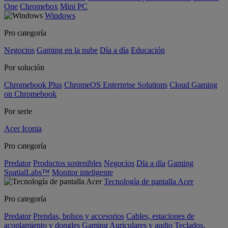
One
Chromebox
Mini PC
Windows
Pro categoría
Negocios
Gaming en la nube
Día a día
Educación
Por solución
Chromebook Plus
ChromeOS Enterprise Solutions
Cloud Gaming
on Chromebook
Por serie
Acer Iconia
Pro categoría
Predator
Productos sostenibles
Negocios
Día a día
Gaming
SpatialLabs™
Monitor inteligente
Tecnología de pantalla Acer
Pro categoría
Predator
Prendas, bolsos y accesorios
Cables, estaciones de
acoplamiento y dongles
Gaming
Auriculares y audio
Teclados,