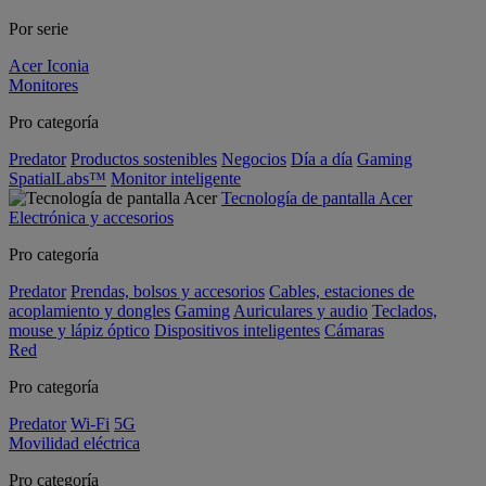
Por serie
Acer Iconia
Monitores
Pro categoría
Predator
Productos sostenibles
Negocios
Día a día
Gaming
SpatialLabs™
Monitor inteligente
Tecnología de pantalla Acer
Electrónica y accesorios
Pro categoría
Predator
Prendas, bolsos y accesorios
Cables, estaciones de
acoplamiento y dongles
Gaming
Auriculares y audio
Teclados,
mouse y lápiz óptico
Dispositivos inteligentes
Cámaras
Red
Pro categoría
Predator
Wi-Fi
5G
Movilidad eléctrica
Pro categoría