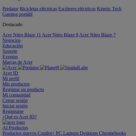
Predator
Bicicletas eléctricas
Escúteres eléctricos
Kinetic Tech
Gaming portátil
Destacado
Acer Nitro Blaze 11
Acer Nitro Blaze 8
Acer Nitro Blaze 7
Negocios
Educación
Soporte
Eventos
Marcas de Acer
Acer ID
Mi perfil
Mis productos
Registrar un producto
Mi comunidad
Cerrar sesión
Iniciar sesión
Registrarse
¿Qué es Acer ID?
AI
Productos
Productos nuevos
Copilot+ PC
Laptops
Desktops
Chromebooks