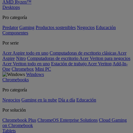
AMD Ryzen™
Desktops
Pro categoría
Predator
Gaming
Productos sostenibles
Negocios
Educación
Componentes
Por serie
Acer Aspire todo en uno
Computadoras de escritorio clásicas Acer
Aspire
Nitro
Computadoras de escritorio Acer Veriton para negocios
Acer Veriton todo en uno
Estación de trabajo Acer Veriton
Add-In-
One
Chromebox
Mini PC
Windows
Chromebooks
Pro categoría
Negocios
Gaming en la nube
Día a día
Educación
Por solución
Chromebook Plus
ChromeOS Enterprise Solutions
Cloud Gaming
on Chromebook
Tablets