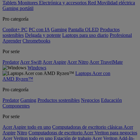
Tablets
Monitores
Electrónica y accesorios
Red
Movilidad eléctrica
Gaming portátil
Pro categoría
Copilot+ PC
PC con IA
Gaming
Pantalla OLED
Productos
sostenibles
Delgada y potente
Laptops para uso diario
Profesional
Aprender
Chromebooks
Por serie
Predator
Acer Swift
Acer Aspire
Acer Nitro
Acer TravelMate
Windows
Laptops Acer con
AMD Ryzen™
Pro categoría
Predator
Gaming
Productos sostenibles
Negocios
Educación
Componentes
Por serie
Acer Aspire todo en uno
Computadoras de escritorio clásicas Acer
Aspire
Nitro
Computadoras de escritorio Acer Veriton para negocios
Acer Veriton todo en uno
Estación de trabajo Acer Veriton
Add-In-