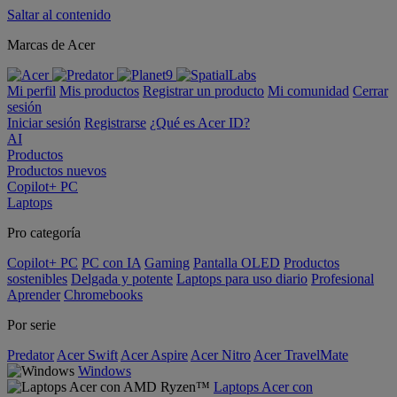
Saltar al contenido
Marcas de Acer
Mi perfil
Mis productos
Registrar un producto
Mi comunidad
Cerrar
sesión
Iniciar sesión
Registrarse
¿Qué es Acer ID?
AI
Productos
Productos nuevos
Copilot+ PC
Laptops
Pro categoría
Copilot+ PC
PC con IA
Gaming
Pantalla OLED
Productos
sostenibles
Delgada y potente
Laptops para uso diario
Profesional
Aprender
Chromebooks
Por serie
Predator
Acer Swift
Acer Aspire
Acer Nitro
Acer TravelMate
Windows
Laptops Acer con