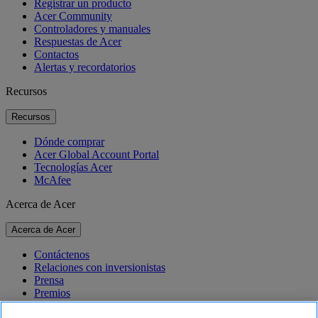
Registrar un producto
Acer Community
Controladores y manuales
Respuestas de Acer
Contactos
Alertas y recordatorios
Recursos
Recursos
Dónde comprar
Acer Global Account Portal
Tecnologías Acer
McAfee
Acerca de Acer
Acerca de Acer
Contáctenos
Relaciones con inversionistas
Prensa
Premios
Eventos