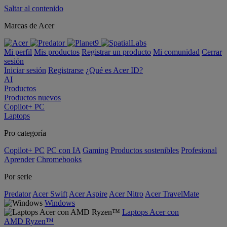
Saltar al contenido
Marcas de Acer
Mi perfil
Mis productos
Registrar un producto
Mi comunidad
Cerrar
sesión
Iniciar sesión
Registrarse
¿Qué es Acer ID?
AI
Productos
Productos nuevos
Copilot+ PC
Laptops
Pro categoría
Copilot+ PC
PC con IA
Gaming
Productos sostenibles
Profesional
Aprender
Chromebooks
Por serie
Predator
Acer Swift
Acer Aspire
Acer Nitro
Acer TravelMate
Windows
Laptops Acer con
AMD Ryzen™