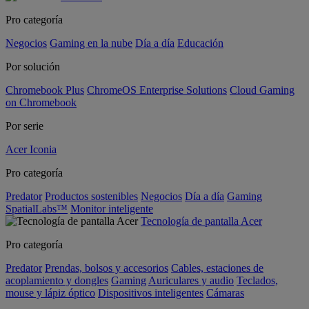
Pro categoría
Negocios
Gaming en la nube
Día a día
Educación
Por solución
Chromebook Plus
ChromeOS Enterprise Solutions
Cloud Gaming
on Chromebook
Por serie
Acer Iconia
Pro categoría
Predator
Productos sostenibles
Negocios
Día a día
Gaming
SpatialLabs™
Monitor inteligente
Tecnología de pantalla Acer
Pro categoría
Predator
Prendas, bolsos y accesorios
Cables, estaciones de
acoplamiento y dongles
Gaming
Auriculares y audio
Teclados,
mouse y lápiz óptico
Dispositivos inteligentes
Cámaras