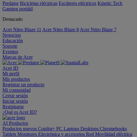
Predator
Bicicletas eléctricas
Escúteres eléctricos
Kinetic Tech
Gaming portátil
Destacado
Acer Nitro Blaze 11
Acer Nitro Blaze 8
Acer Nitro Blaze 7
Negocios
Educación
Soporte
Eventos
Marcas de Acer
Acer ID
Mi perfil
Mis productos
Registrar un producto
Mi comunidad
Cerrar sesión
Iniciar sesión
Registrarse
¿Qué es Acer ID?
AI
Productos
Productos nuevos
Copilot+ PC
Laptops
Desktops
Chromebooks
Tablets
Monitores
Electrónica y accesorios
Red
Movilidad eléctrica