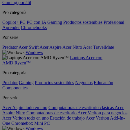
Gaming portátil
Pro categoría
Copilot+ PC
PC con IA
Gaming
Productos sostenibles
Profesional
Aprender
Chromebooks
Por serie
Predator
Acer Swift
Acer Aspire
Acer Nitro
Acer TravelMate
Windows
Laptops Acer con
AMD Ryzen™
Pro categoría
Predator
Gaming
Productos sostenibles
Negocios
Educación
Componentes
Por serie
Acer Aspire todo en uno
Computadoras de escritorio clásicas Acer
Aspire
Nitro
Computadoras de escritorio Acer Veriton para negocios
Acer Veriton todo en uno
Estación de trabajo Acer Veriton
Add-In-
One
Chromebox
Mini PC
Windows