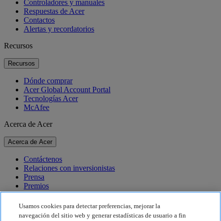
Controladores y manuales
Respuestas de Acer
Contactos
Alertas y recordatorios
Recursos
Recursos
Dónde comprar
Acer Global Account Portal
Tecnologías Acer
McAfee
Acerca de Acer
Acerca de Acer
Contáctenos
Relaciones con inversionistas
Prensa
Premios
Eventos
Usamos cookies para detectar preferencias, mejorar la
Sostenibilidad
navegación del sitio web y generar estadísticas de usuario a fin