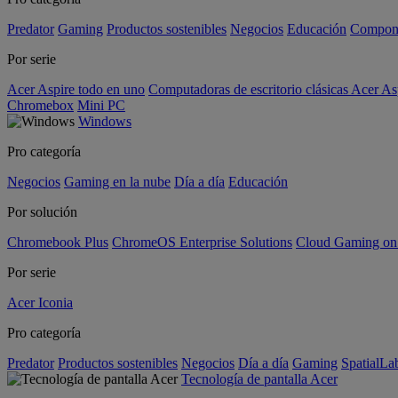
Predator
Gaming
Productos sostenibles
Negocios
Educación
Compon
Por serie
Acer Aspire todo en uno
Computadoras de escritorio clásicas Acer As
Chromebox
Mini PC
Windows
Pro categoría
Negocios
Gaming en la nube
Día a día
Educación
Por solución
Chromebook Plus
ChromeOS Enterprise Solutions
Cloud Gaming o
Por serie
Acer Iconia
Pro categoría
Predator
Productos sostenibles
Negocios
Día a día
Gaming
SpatialL
Tecnología de pantalla Acer