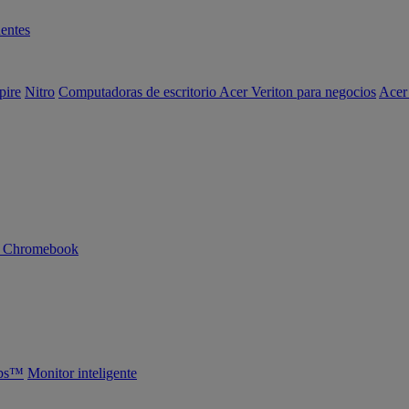
entes
pire
Nitro
Computadoras de escritorio Acer Veriton para negocios
Acer
n Chromebook
abs™
Monitor inteligente