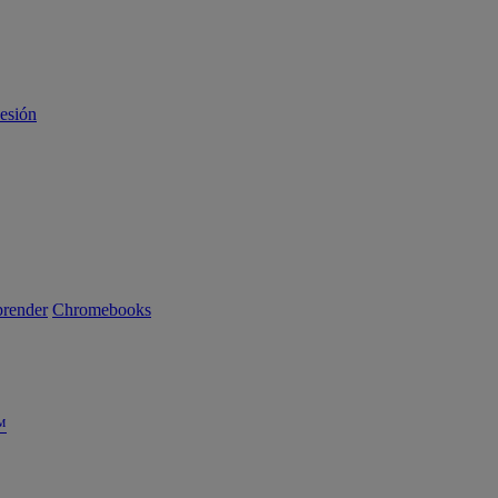
sesión
render
Chromebooks
™