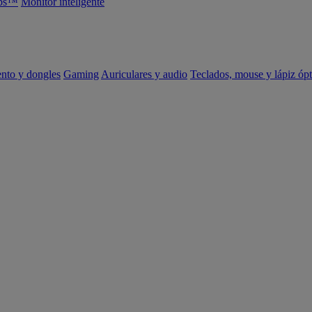
abs™
Monitor inteligente
ento y dongles
Gaming
Auriculares y audio
Teclados, mouse y lápiz ópt