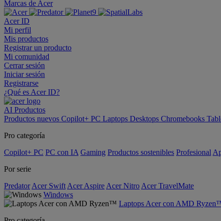
Marcas de Acer
Acer ID
Mi perfil
Mis productos
Registrar un producto
Mi comunidad
Cerrar sesión
Iniciar sesión
Registrarse
¿Qué es Acer ID?
AI
Productos
Productos nuevos
Copilot+ PC
Laptops
Desktops
Chromebooks
Tabl
Pro categoría
Copilot+ PC
PC con IA
Gaming
Productos sostenibles
Profesional
Ap
Por serie
Predator
Acer Swift
Acer Aspire
Acer Nitro
Acer TravelMate
Windows
Laptops Acer con AMD Ryzen
Pro categoría