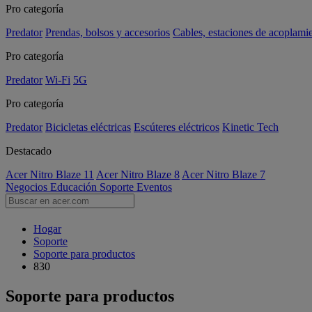
Pro categoría
Predator
Prendas, bolsos y accesorios
Cables, estaciones de acoplami
Pro categoría
Predator
Wi-Fi
5G
Pro categoría
Predator
Bicicletas eléctricas
Escúteres eléctricos
Kinetic Tech
Destacado
Acer Nitro Blaze 11
Acer Nitro Blaze 8
Acer Nitro Blaze 7
Negocios
Educación
Soporte
Eventos
Hogar
Soporte
Soporte para productos
830
Soporte para productos