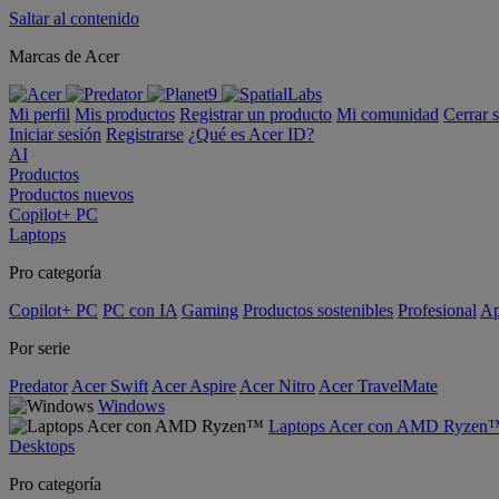
Saltar al contenido
Marcas de Acer
Mi perfil
Mis productos
Registrar un producto
Mi comunidad
Cerrar 
Iniciar sesión
Registrarse
¿Qué es Acer ID?
AI
Productos
Productos nuevos
Copilot+ PC
Laptops
Pro categoría
Copilot+ PC
PC con IA
Gaming
Productos sostenibles
Profesional
Ap
Por serie
Predator
Acer Swift
Acer Aspire
Acer Nitro
Acer TravelMate
Windows
Laptops Acer con AMD Ryzen
Desktops
Pro categoría