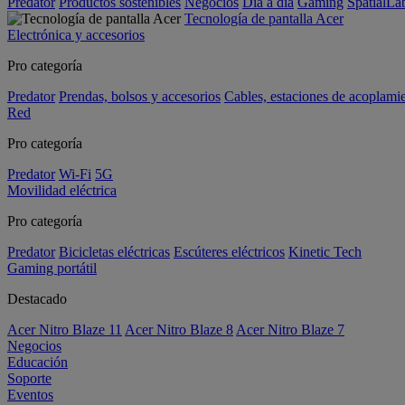
Predator
Productos sostenibles
Negocios
Día a día
Gaming
SpatialL
Tecnología de pantalla Acer
Electrónica y accesorios
Pro categoría
Predator
Prendas, bolsos y accesorios
Cables, estaciones de acoplami
Red
Pro categoría
Predator
Wi-Fi
5G
Movilidad eléctrica
Pro categoría
Predator
Bicicletas eléctricas
Escúteres eléctricos
Kinetic Tech
Gaming portátil
Destacado
Acer Nitro Blaze 11
Acer Nitro Blaze 8
Acer Nitro Blaze 7
Negocios
Educación
Soporte
Eventos