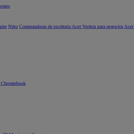
entes
pire
Nitro
Computadoras de escritorio Acer Veriton para negocios
Acer
n Chromebook