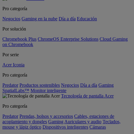
Pro categoría
Negocios
Gaming en la nube
Día a día
Educación
Por solución
Chromebook Plus
ChromeOS Enterprise Solutions
Cloud Gaming
on Chromebook
Por serie
Acer Iconia
Pro categoría
Predator
Productos sostenibles
Negocios
Día a día
Gaming
SpatialLabs™
Monitor inteligente
Tecnología de pantalla Acer
Pro categoría
Predator
Prendas, bolsos y accesorios
Cables, estaciones de
acoplamiento y dongles
Gaming
Auriculares y audio
Teclados,
mouse y lápiz óptico
Dispositivos inteligentes
Cámaras