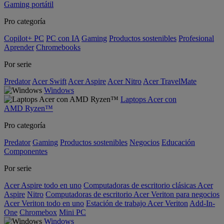
Gaming portátil
Pro categoría
Copilot+ PC
PC con IA
Gaming
Productos sostenibles
Profesional
Aprender
Chromebooks
Por serie
Predator
Acer Swift
Acer Aspire
Acer Nitro
Acer TravelMate
Windows
Laptops Acer con
AMD Ryzen™
Pro categoría
Predator
Gaming
Productos sostenibles
Negocios
Educación
Componentes
Por serie
Acer Aspire todo en uno
Computadoras de escritorio clásicas Acer
Aspire
Nitro
Computadoras de escritorio Acer Veriton para negocios
Acer Veriton todo en uno
Estación de trabajo Acer Veriton
Add-In-
One
Chromebox
Mini PC
Windows