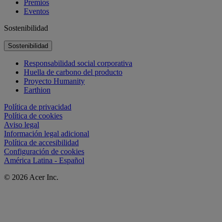
Premios
Eventos
Sostenibilidad
Sostenibilidad
Responsabilidad social corporativa
Huella de carbono del producto
Proyecto Humanity
Earthion
Política de privacidad
Política de cookies
Aviso legal
Información legal adicional
Política de accesibilidad
Configuración de cookies
América Latina - Español
© 2026 Acer Inc.