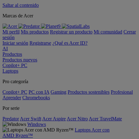
Saltar al contenido
Marcas de Acer
Mi perfil
Mis productos
Registrar un producto
Mi comunidad
Cerrar
sesión
Iniciar sesión
Registrarse
¿Qué es Acer ID?
AI
Productos
Productos nuevos
Copilot+ PC
Laptops
Pro categoría
Copilot+ PC
PC con IA
Gaming
Productos sostenibles
Profesional
Aprender
Chromebooks
Por serie
Predator
Acer Swift
Acer Aspire
Acer Nitro
Acer TravelMate
Windows
Laptops Acer con
AMD Ryzen™