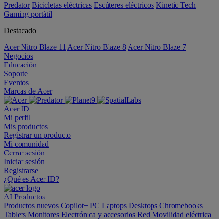
Predator
Bicicletas eléctricas
Escúteres eléctricos
Kinetic Tech
Gaming portátil
Destacado
Acer Nitro Blaze 11
Acer Nitro Blaze 8
Acer Nitro Blaze 7
Negocios
Educación
Soporte
Eventos
Marcas de Acer
Acer ID
Mi perfil
Mis productos
Registrar un producto
Mi comunidad
Cerrar sesión
Iniciar sesión
Registrarse
¿Qué es Acer ID?
AI
Productos
Productos nuevos
Copilot+ PC
Laptops
Desktops
Chromebooks
Tablets
Monitores
Electrónica y accesorios
Red
Movilidad eléctrica