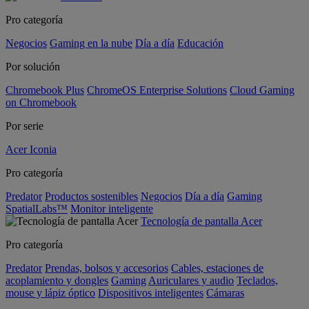
Pro categoría
Negocios
Gaming en la nube
Día a día
Educación
Por solución
Chromebook Plus
ChromeOS Enterprise Solutions
Cloud Gaming
on Chromebook
Por serie
Acer Iconia
Pro categoría
Predator
Productos sostenibles
Negocios
Día a día
Gaming
SpatialLabs™
Monitor inteligente
Tecnología de pantalla Acer
Pro categoría
Predator
Prendas, bolsos y accesorios
Cables, estaciones de
acoplamiento y dongles
Gaming
Auriculares y audio
Teclados,
mouse y lápiz óptico
Dispositivos inteligentes
Cámaras