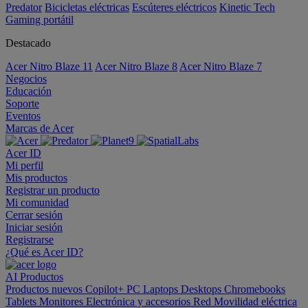
Predator
Bicicletas eléctricas
Escúteres eléctricos
Kinetic Tech
Gaming portátil
Destacado
Acer Nitro Blaze 11
Acer Nitro Blaze 8
Acer Nitro Blaze 7
Negocios
Educación
Soporte
Eventos
Marcas de Acer
Acer ID
Mi perfil
Mis productos
Registrar un producto
Mi comunidad
Cerrar sesión
Iniciar sesión
Registrarse
¿Qué es Acer ID?
AI
Productos
Productos nuevos
Copilot+ PC
Laptops
Desktops
Chromebooks
Tablets
Monitores
Electrónica y accesorios
Red
Movilidad eléctrica