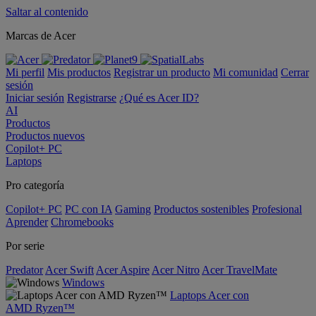
Saltar al contenido
Marcas de Acer
Mi perfil
Mis productos
Registrar un producto
Mi comunidad
Cerrar
sesión
Iniciar sesión
Registrarse
¿Qué es Acer ID?
AI
Productos
Productos nuevos
Copilot+ PC
Laptops
Pro categoría
Copilot+ PC
PC con IA
Gaming
Productos sostenibles
Profesional
Aprender
Chromebooks
Por serie
Predator
Acer Swift
Acer Aspire
Acer Nitro
Acer TravelMate
Windows
Laptops Acer con
AMD Ryzen™