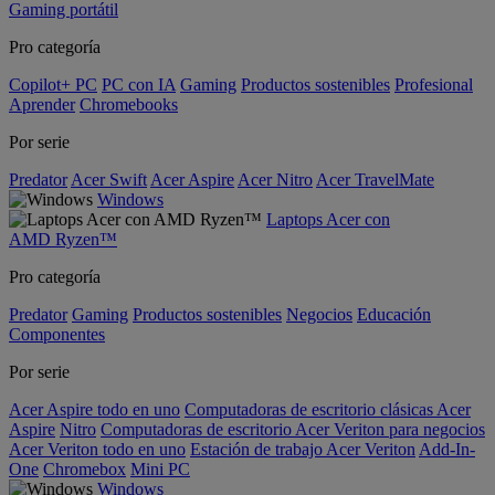
Gaming portátil
Pro categoría
Copilot+ PC
PC con IA
Gaming
Productos sostenibles
Profesional
Aprender
Chromebooks
Por serie
Predator
Acer Swift
Acer Aspire
Acer Nitro
Acer TravelMate
Windows
Laptops Acer con
AMD Ryzen™
Pro categoría
Predator
Gaming
Productos sostenibles
Negocios
Educación
Componentes
Por serie
Acer Aspire todo en uno
Computadoras de escritorio clásicas Acer
Aspire
Nitro
Computadoras de escritorio Acer Veriton para negocios
Acer Veriton todo en uno
Estación de trabajo Acer Veriton
Add-In-
One
Chromebox
Mini PC
Windows