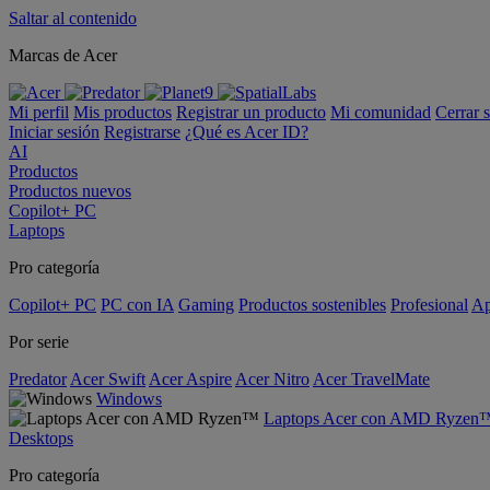
Saltar al contenido
Marcas de Acer
Mi perfil
Mis productos
Registrar un producto
Mi comunidad
Cerrar 
Iniciar sesión
Registrarse
¿Qué es Acer ID?
AI
Productos
Productos nuevos
Copilot+ PC
Laptops
Pro categoría
Copilot+ PC
PC con IA
Gaming
Productos sostenibles
Profesional
Ap
Por serie
Predator
Acer Swift
Acer Aspire
Acer Nitro
Acer TravelMate
Windows
Laptops Acer con AMD Ryzen
Desktops
Pro categoría