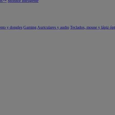
abs™
Monitor inteligente
ento y dongles
Gaming
Auriculares y audio
Teclados, mouse y lápiz ópt