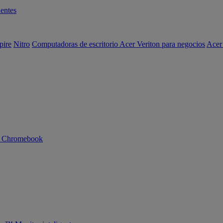
entes
pire
Nitro
Computadoras de escritorio Acer Veriton para negocios
Acer
n Chromebook