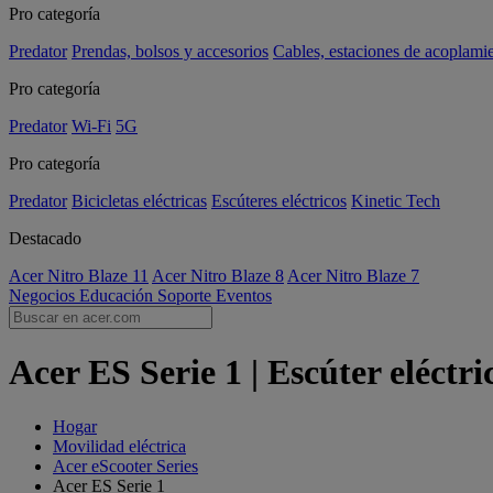
Pro categoría
Predator
Prendas, bolsos y accesorios
Cables, estaciones de acoplami
Pro categoría
Predator
Wi-Fi
5G
Pro categoría
Predator
Bicicletas eléctricas
Escúteres eléctricos
Kinetic Tech
Destacado
Acer Nitro Blaze 11
Acer Nitro Blaze 8
Acer Nitro Blaze 7
Negocios
Educación
Soporte
Eventos
Acer ES Serie 1 | Escúter eléctr
Hogar
Movilidad eléctrica
Acer eScooter Series
Acer ES Serie 1