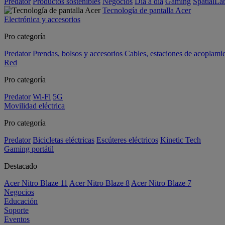
Predator
Productos sostenibles
Negocios
Día a día
Gaming
SpatialL
Tecnología de pantalla Acer
Electrónica y accesorios
Pro categoría
Predator
Prendas, bolsos y accesorios
Cables, estaciones de acoplami
Red
Pro categoría
Predator
Wi-Fi
5G
Movilidad eléctrica
Pro categoría
Predator
Bicicletas eléctricas
Escúteres eléctricos
Kinetic Tech
Gaming portátil
Destacado
Acer Nitro Blaze 11
Acer Nitro Blaze 8
Acer Nitro Blaze 7
Negocios
Educación
Soporte
Eventos