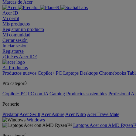
Marcas de Acer
Acer ID
Mi perfil
Mis productos
Registrar un producto
Mi comunidad
Cerrar sesión
Iniciar sesión
Registrarse
¿Qué es Acer ID?
AI
Productos
Productos nuevos
Copilot+ PC
Laptops
Desktops
Chromebooks
Tabl
Pro categoría
Copilot+ PC
PC con IA
Gaming
Productos sostenibles
Profesional
Ap
Por serie
Predator
Acer Swift
Acer Aspire
Acer Nitro
Acer TravelMate
Windows
Laptops Acer con AMD Ryzen
Pro categoría