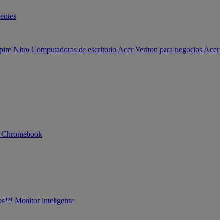
entes
pire
Nitro
Computadoras de escritorio Acer Veriton para negocios
Acer
n Chromebook
abs™
Monitor inteligente