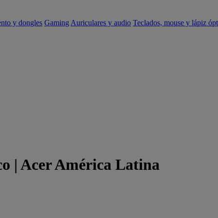
ento y dongles
Gaming
Auriculares y audio
Teclados, mouse y lápiz ópt
ico | Acer América Latina