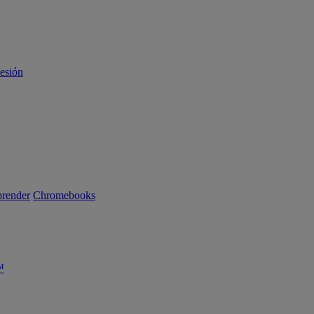
sesión
render
Chromebooks
™