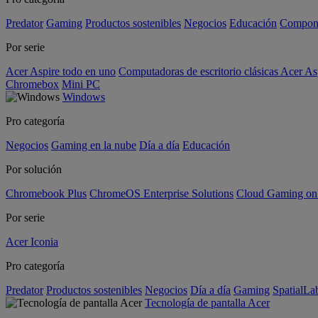
Predator
Gaming
Productos sostenibles
Negocios
Educación
Compon
Por serie
Acer Aspire todo en uno
Computadoras de escritorio clásicas Acer As
Chromebox
Mini PC
Windows
Pro categoría
Negocios
Gaming en la nube
Día a día
Educación
Por solución
Chromebook Plus
ChromeOS Enterprise Solutions
Cloud Gaming o
Por serie
Acer Iconia
Pro categoría
Predator
Productos sostenibles
Negocios
Día a día
Gaming
SpatialL
Tecnología de pantalla Acer