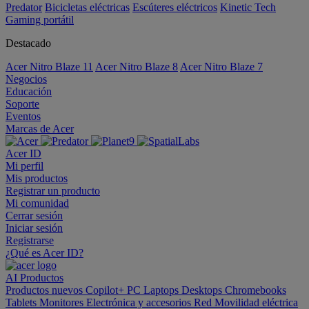
Predator
Bicicletas eléctricas
Escúteres eléctricos
Kinetic Tech
Gaming portátil
Destacado
Acer Nitro Blaze 11
Acer Nitro Blaze 8
Acer Nitro Blaze 7
Negocios
Educación
Soporte
Eventos
Marcas de Acer
Acer ID
Mi perfil
Mis productos
Registrar un producto
Mi comunidad
Cerrar sesión
Iniciar sesión
Registrarse
¿Qué es Acer ID?
AI
Productos
Productos nuevos
Copilot+ PC
Laptops
Desktops
Chromebooks
Tablets
Monitores
Electrónica y accesorios
Red
Movilidad eléctrica