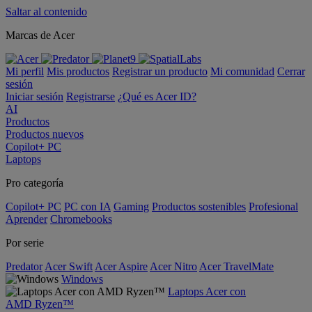
Saltar al contenido
Marcas de Acer
Mi perfil
Mis productos
Registrar un producto
Mi comunidad
Cerrar
sesión
Iniciar sesión
Registrarse
¿Qué es Acer ID?
AI
Productos
Productos nuevos
Copilot+ PC
Laptops
Pro categoría
Copilot+ PC
PC con IA
Gaming
Productos sostenibles
Profesional
Aprender
Chromebooks
Por serie
Predator
Acer Swift
Acer Aspire
Acer Nitro
Acer TravelMate
Windows
Laptops Acer con
AMD Ryzen™