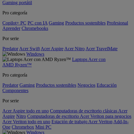
Gaming portátil
Pro categoría
Copilot+ PC
PC con IA
Gaming
Productos sostenibles
Profesional
Aprender
Chromebooks
Por serie
Predator
Acer Swift
Acer Aspire
Acer Nitro
Acer TravelMate
Windows
Laptops Acer con
AMD Ryzen™
Pro categoría
Predator
Gaming
Productos sostenibles
Negocios
Educación
Componentes
Por serie
Acer Aspire todo en uno
Computadoras de escritorio clásicas Acer
Aspire
Nitro
Computadoras de escritorio Acer Veriton para negocios
Acer Veriton todo en uno
Estación de trabajo Acer Veriton
Add-In-
One
Chromebox
Mini PC
Windows