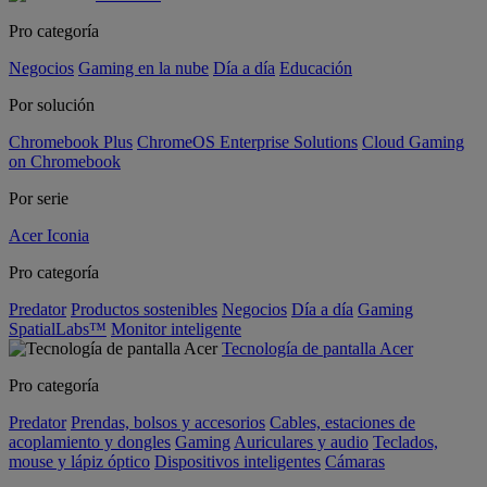
Pro categoría
Negocios
Gaming en la nube
Día a día
Educación
Por solución
Chromebook Plus
ChromeOS Enterprise Solutions
Cloud Gaming
on Chromebook
Por serie
Acer Iconia
Pro categoría
Predator
Productos sostenibles
Negocios
Día a día
Gaming
SpatialLabs™
Monitor inteligente
Tecnología de pantalla Acer
Pro categoría
Predator
Prendas, bolsos y accesorios
Cables, estaciones de
acoplamiento y dongles
Gaming
Auriculares y audio
Teclados,
mouse y lápiz óptico
Dispositivos inteligentes
Cámaras