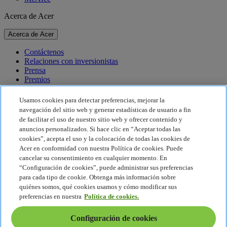
Acerca de Acer
Acerca de Acer
Contáctenos
Relaciones con inversionistas
Prensa
Premios
Eventos
Usamos cookies para detectar preferencias, mejorar la
Sostenibilidad
navegación del sitio web y generar estadísticas de usuario a fin
de facilitar el uso de nuestro sitio web y ofrecer contenido y
Sostenibilidad
anuncios personalizados. Si hace clic en “Aceptar todas las
cookies”, acepta el uso y la colocación de todas las cookies de
Responsabilidad social corporativa
Acer en conformidad con nuestra Política de cookies. Puede
Huella de carbono del producto
cancelar su consentimiento en cualquier momento. En
Proyecto Humanity
“Configuración de cookies”, puede administrar sus preferencias
Earthion
para cada tipo de cookie. Obtenga más información sobre
Política de privacidad
quiénes somos, qué cookies usamos y cómo modificar sus
Política de cookies
preferencias en nuestra
Política de cookies.
Aviso legal
Información legal adicional
Configuración de cookies
Política de accesibilidad