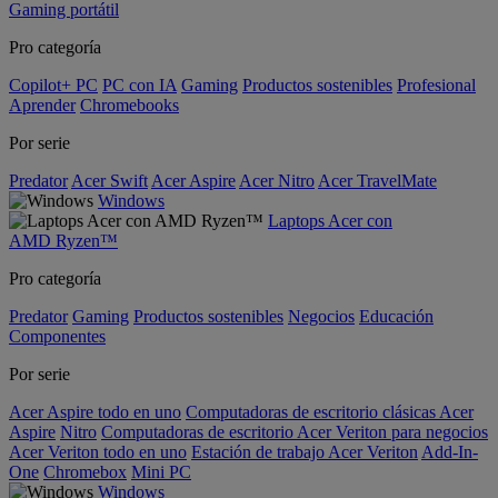
Gaming portátil
Pro categoría
Copilot+ PC
PC con IA
Gaming
Productos sostenibles
Profesional
Aprender
Chromebooks
Por serie
Predator
Acer Swift
Acer Aspire
Acer Nitro
Acer TravelMate
Windows
Laptops Acer con
AMD Ryzen™
Pro categoría
Predator
Gaming
Productos sostenibles
Negocios
Educación
Componentes
Por serie
Acer Aspire todo en uno
Computadoras de escritorio clásicas Acer
Aspire
Nitro
Computadoras de escritorio Acer Veriton para negocios
Acer Veriton todo en uno
Estación de trabajo Acer Veriton
Add-In-
One
Chromebox
Mini PC
Windows