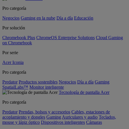
Pro categoría
Negocios
Gaming en la nube
Día a día
Educación
Por solución
Chromebook Plus
ChromeOS Enterprise Solutions
Cloud Gaming
on Chromebook
Por serie
Acer Iconia
Pro categoría
Predator
Productos sostenibles
Negocios
Día a día
Gaming
SpatialLabs™
Monitor inteligente
Tecnología de pantalla Acer
Pro categoría
Predator
Prendas, bolsos y accesorios
Cables, estaciones de
acoplamiento y dongles
Gaming
Auriculares y audio
Teclados,
mouse y lápiz óptico
Dispositivos inteligentes
Cámaras