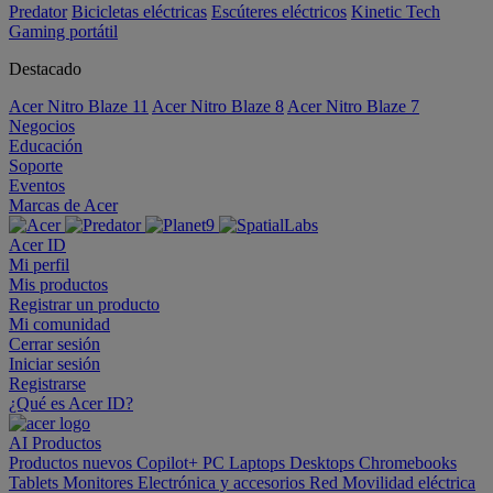
Predator
Bicicletas eléctricas
Escúteres eléctricos
Kinetic Tech
Gaming portátil
Destacado
Acer Nitro Blaze 11
Acer Nitro Blaze 8
Acer Nitro Blaze 7
Negocios
Educación
Soporte
Eventos
Marcas de Acer
Acer ID
Mi perfil
Mis productos
Registrar un producto
Mi comunidad
Cerrar sesión
Iniciar sesión
Registrarse
¿Qué es Acer ID?
AI
Productos
Productos nuevos
Copilot+ PC
Laptops
Desktops
Chromebooks
Tablets
Monitores
Electrónica y accesorios
Red
Movilidad eléctrica