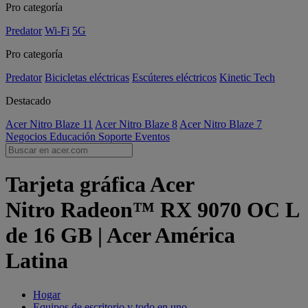
Pro categoría
Predator
Wi-Fi
5G
Pro categoría
Predator
Bicicletas eléctricas
Escúteres eléctricos
Kinetic Tech
Destacado
Acer Nitro Blaze 11
Acer Nitro Blaze 8
Acer Nitro Blaze 7
Negocios
Educación
Soporte
Eventos
Tarjeta gráfica Acer
Nitro Radeon™ RX 9070 OC L
de 16 GB | Acer América
Latina
Hogar
Equipos de escritorio y todo en uno