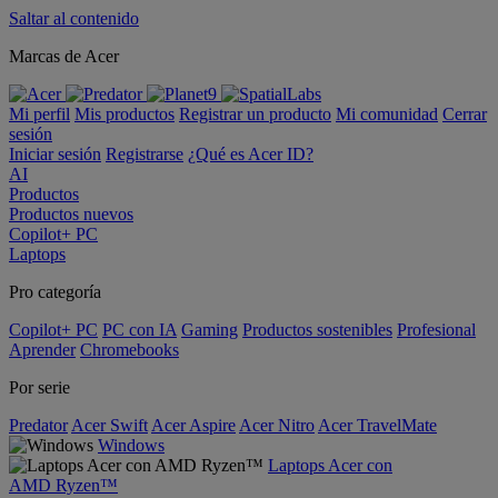
Saltar al contenido
Marcas de Acer
Mi perfil
Mis productos
Registrar un producto
Mi comunidad
Cerrar
sesión
Iniciar sesión
Registrarse
¿Qué es Acer ID?
AI
Productos
Productos nuevos
Copilot+ PC
Laptops
Pro categoría
Copilot+ PC
PC con IA
Gaming
Productos sostenibles
Profesional
Aprender
Chromebooks
Por serie
Predator
Acer Swift
Acer Aspire
Acer Nitro
Acer TravelMate
Windows
Laptops Acer con
AMD Ryzen™