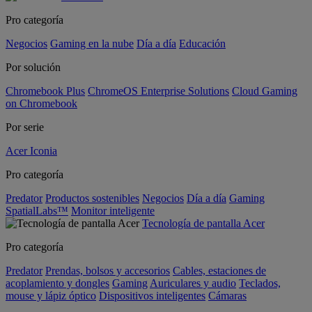
Pro categoría
Negocios
Gaming en la nube
Día a día
Educación
Por solución
Chromebook Plus
ChromeOS Enterprise Solutions
Cloud Gaming
on Chromebook
Por serie
Acer Iconia
Pro categoría
Predator
Productos sostenibles
Negocios
Día a día
Gaming
SpatialLabs™
Monitor inteligente
Tecnología de pantalla Acer
Pro categoría
Predator
Prendas, bolsos y accesorios
Cables, estaciones de
acoplamiento y dongles
Gaming
Auriculares y audio
Teclados,
mouse y lápiz óptico
Dispositivos inteligentes
Cámaras