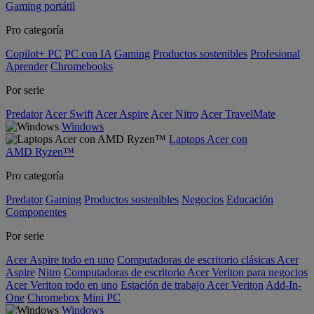
Gaming portátil
Pro categoría
Copilot+ PC
PC con IA
Gaming
Productos sostenibles
Profesional
Aprender
Chromebooks
Por serie
Predator
Acer Swift
Acer Aspire
Acer Nitro
Acer TravelMate
Windows
Laptops Acer con
AMD Ryzen™
Pro categoría
Predator
Gaming
Productos sostenibles
Negocios
Educación
Componentes
Por serie
Acer Aspire todo en uno
Computadoras de escritorio clásicas Acer
Aspire
Nitro
Computadoras de escritorio Acer Veriton para negocios
Acer Veriton todo en uno
Estación de trabajo Acer Veriton
Add-In-
One
Chromebox
Mini PC
Windows