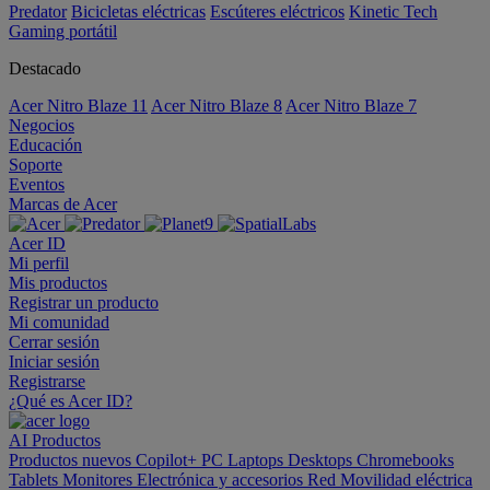
Predator
Bicicletas eléctricas
Escúteres eléctricos
Kinetic Tech
Gaming portátil
Destacado
Acer Nitro Blaze 11
Acer Nitro Blaze 8
Acer Nitro Blaze 7
Negocios
Educación
Soporte
Eventos
Marcas de Acer
Acer ID
Mi perfil
Mis productos
Registrar un producto
Mi comunidad
Cerrar sesión
Iniciar sesión
Registrarse
¿Qué es Acer ID?
AI
Productos
Productos nuevos
Copilot+ PC
Laptops
Desktops
Chromebooks
Tablets
Monitores
Electrónica y accesorios
Red
Movilidad eléctrica