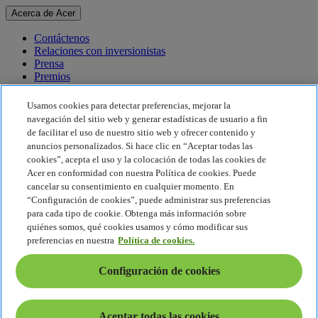
Acerca de Acer
Contáctenos
Relaciones con inversionistas
Prensa
Premios
Eventos
Usamos cookies para detectar preferencias, mejorar la
Sostenibilidad
navegación del sitio web y generar estadísticas de usuario a fin
de facilitar el uso de nuestro sitio web y ofrecer contenido y
Sostenibilidad
anuncios personalizados. Si hace clic en “Aceptar todas las
cookies”, acepta el uso y la colocación de todas las cookies de
Responsabilidad social corporativa
Acer en conformidad con nuestra Política de cookies. Puede
Huella de carbono del producto
cancelar su consentimiento en cualquier momento. En
Proyecto Humanity
“Configuración de cookies”, puede administrar sus preferencias
Earthion
para cada tipo de cookie. Obtenga más información sobre
Política de privacidad
quiénes somos, qué cookies usamos y cómo modificar sus
Política de cookies
preferencias en nuestra
Política de cookies.
Aviso legal
Información legal adicional
Configuración de cookies
Política de accesibilidad
Configuración de cookies
América Latina - Español
Aceptar todas las cookies