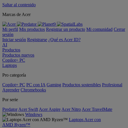
Saltar al contenido
Marcas de Acer
Mi perfil
Mis productos
Registrar un producto
Mi comunidad
Cerrar
sesión
Iniciar sesión
Registrarse
¿Qué es Acer ID?
AI
Productos
Productos nuevos
Copilot+ PC
Laptops
Pro categoría
Copilot+ PC
PC con IA
Gaming
Productos sostenibles
Profesional
Aprender
Chromebooks
Por serie
Predator
Acer Swift
Acer Aspire
Acer Nitro
Acer TravelMate
Windows
Laptops Acer con
AMD Ryzen™