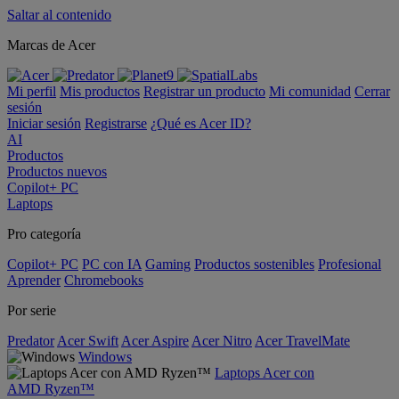
Saltar al contenido
Marcas de Acer
Mi perfil
Mis productos
Registrar un producto
Mi comunidad
Cerrar
sesión
Iniciar sesión
Registrarse
¿Qué es Acer ID?
AI
Productos
Productos nuevos
Copilot+ PC
Laptops
Pro categoría
Copilot+ PC
PC con IA
Gaming
Productos sostenibles
Profesional
Aprender
Chromebooks
Por serie
Predator
Acer Swift
Acer Aspire
Acer Nitro
Acer TravelMate
Windows
Laptops Acer con
AMD Ryzen™