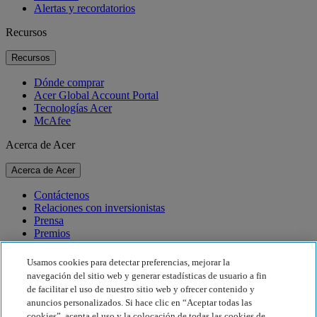
Alertas y recordatorios
Recursos
Recursos
Dónde comprar
Acer Global Account Portal
Tecnologías Acer
McAfee
Acerca de Acer
Acerca de Acer
Contáctenos
Relaciones con inversionistas
Prensa
Premios
Eventos
Usamos cookies para detectar preferencias, mejorar la
Sostenibilidad
navegación del sitio web y generar estadísticas de usuario a fin
de facilitar el uso de nuestro sitio web y ofrecer contenido y
Sostenibilidad
anuncios personalizados. Si hace clic en “Aceptar todas las
cookies”, acepta el uso y la colocación de todas las cookies de