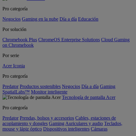
Pro categoría
Negocios
Gaming en la nube
Día a día
Educación
Por solución
Chromebook Plus
ChromeOS Enterprise Solutions
Cloud Gaming
on Chromebook
Por serie
Acer Iconia
Pro categoría
Predator
Productos sostenibles
Negocios
Día a día
Gaming
SpatialLabs™
Monitor inteligente
Tecnología de pantalla Acer
Pro categoría
Predator
Prendas, bolsos y accesorios
Cables, estaciones de
acoplamiento y dongles
Gaming
Auriculares y audio
Teclados,
mouse y lápiz óptico
Dispositivos inteligentes
Cámaras