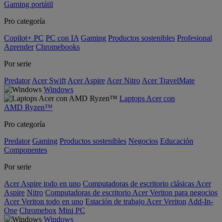
Gaming portátil
Pro categoría
Copilot+ PC
PC con IA
Gaming
Productos sostenibles
Profesional
Aprender
Chromebooks
Por serie
Predator
Acer Swift
Acer Aspire
Acer Nitro
Acer TravelMate
Windows
Laptops Acer con
AMD Ryzen™
Pro categoría
Predator
Gaming
Productos sostenibles
Negocios
Educación
Componentes
Por serie
Acer Aspire todo en uno
Computadoras de escritorio clásicas Acer
Aspire
Nitro
Computadoras de escritorio Acer Veriton para negocios
Acer Veriton todo en uno
Estación de trabajo Acer Veriton
Add-In-
One
Chromebox
Mini PC
Windows