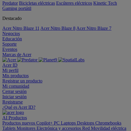
Predator
Bicicletas eléctricas
Escúteres eléctricos
Kinetic Tech
Gaming portátil
Destacado
Acer Nitro Blaze 11
Acer Nitro Blaze 8
Acer Nitro Blaze 7
Negocios
Educación
Soporte
Eventos
Marcas de Acer
Acer ID
Mi perfil
Mis productos
Registrar un producto
Mi comunidad
Cerrar sesión
Iniciar sesión
Registrarse
¿Qué es Acer ID?
AI
Productos
Productos nuevos
Copilot+ PC
Laptops
Desktops
Chromebooks
Tablets
Monitores
Electrónica y accesorios
Red
Movilidad eléctrica