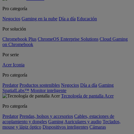
Pro categoría
Negocios
Gaming en la nube
Día a día
Educación
Por solución
Chromebook Plus
ChromeOS Enterprise Solutions
Cloud Gaming
on Chromebook
Por serie
Acer Iconia
Pro categoría
Predator
Productos sostenibles
Negocios
Día a día
Gaming
SpatialLabs™
Monitor inteligente
Tecnología de pantalla Acer
Pro categoría
Predator
Prendas, bolsos y accesorios
Cables, estaciones de
acoplamiento y dongles
Gaming
Auriculares y audio
Teclados,
mouse y lápiz óptico
Dispositivos inteligentes
Cámaras