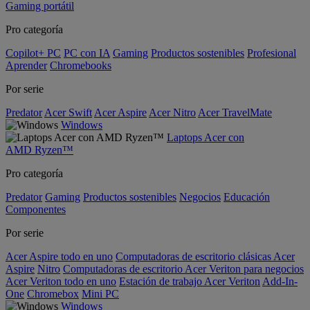
Gaming portátil
Pro categoría
Copilot+ PC
PC con IA
Gaming
Productos sostenibles
Profesional
Aprender
Chromebooks
Por serie
Predator
Acer Swift
Acer Aspire
Acer Nitro
Acer TravelMate
Windows
Laptops Acer con
AMD Ryzen™
Pro categoría
Predator
Gaming
Productos sostenibles
Negocios
Educación
Componentes
Por serie
Acer Aspire todo en uno
Computadoras de escritorio clásicas Acer
Aspire
Nitro
Computadoras de escritorio Acer Veriton para negocios
Acer Veriton todo en uno
Estación de trabajo Acer Veriton
Add-In-
One
Chromebox
Mini PC
Windows