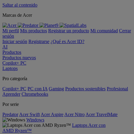
Saltar al contenido
Marcas de Acer
Mi perfil
Mis productos
Registrar un producto
Mi comunidad
Cerrar
sesión
Iniciar sesión
Registrarse
¿Qué es Acer ID?
AI
Productos
Productos nuevos
Copilot+ PC
Laptops
Pro categoría
Copilot+ PC
PC con IA
Gaming
Productos sostenibles
Profesional
Aprender
Chromebooks
Por serie
Predator
Acer Swift
Acer Aspire
Acer Nitro
Acer TravelMate
Windows
Laptops Acer con
AMD Ryzen™