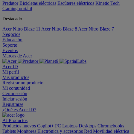
Predator
Bicicletas eléctricas
Escúteres eléctricos
Kinetic Tech
Gaming portátil
Destacado
Acer Nitro Blaze 11
Acer Nitro Blaze 8
Acer Nitro Blaze 7
Negocios
Educación
Soporte
Eventos
Marcas de Acer
Acer ID
Mi perfil
Mis productos
Registrar un producto
Mi comunidad
Cerrar sesión
Iniciar sesión
Registrarse
¿Qué es Acer ID?
AI
Productos
Productos nuevos
Copilot+ PC
Laptops
Desktops
Chromebooks
Tablets
Monitores
Electrónica y accesorios
Red
Movilidad eléctrica