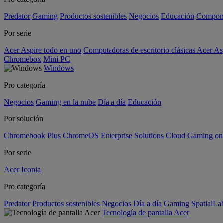
Predator
Gaming
Productos sostenibles
Negocios
Educación
Compon
Por serie
Acer Aspire todo en uno
Computadoras de escritorio clásicas Acer As
Chromebox
Mini PC
Windows
Pro categoría
Negocios
Gaming en la nube
Día a día
Educación
Por solución
Chromebook Plus
ChromeOS Enterprise Solutions
Cloud Gaming o
Por serie
Acer Iconia
Pro categoría
Predator
Productos sostenibles
Negocios
Día a día
Gaming
SpatialL
Tecnología de pantalla Acer