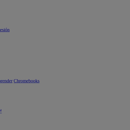
sesión
render
Chromebooks
™