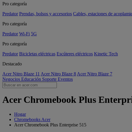
Pro categoría
Predator
Prendas, bolsos y accesorios
Cables, estaciones de acoplami
Pro categoría
Predator
Wi-Fi
5G
Pro categoría
Predator
Bicicletas eléctricas
Escúteres eléctricos
Kinetic Tech
Destacado
Acer Nitro Blaze 11
Acer Nitro Blaze 8
Acer Nitro Blaze 7
Negocios
Educación
Soporte
Eventos
Acer Chromebook Plus Enterpris
Hogar
Chromebooks Acer
Acer Chromebook Plus Enterprise 515