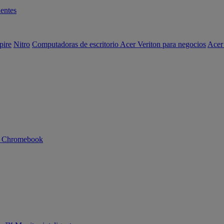
entes
pire
Nitro
Computadoras de escritorio Acer Veriton para negocios
Acer
n Chromebook