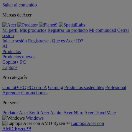
Saltar al contenido
Marcas de Acer
Mi perfil
Mis productos
Registrar un producto
Mi comunidad
Cerrar
sesión
Iniciar sesión
Registrarse
¿Qué es Acer ID?
AI
Productos
Productos nuevos
Copilot+ PC
Laptops
Pro categoría
Copilot+ PC
PC con IA
Gaming
Productos sostenibles
Profesional
Aprender
Chromebooks
Por serie
Predator
Acer Swift
Acer Aspire
Acer Nitro
Acer TravelMate
Windows
Laptops Acer con
AMD Ryzen™