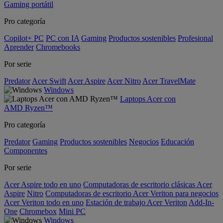
Gaming portátil
Pro categoría
Copilot+ PC
PC con IA
Gaming
Productos sostenibles
Profesional
Aprender
Chromebooks
Por serie
Predator
Acer Swift
Acer Aspire
Acer Nitro
Acer TravelMate
Windows
Laptops Acer con
AMD Ryzen™
Pro categoría
Predator
Gaming
Productos sostenibles
Negocios
Educación
Componentes
Por serie
Acer Aspire todo en uno
Computadoras de escritorio clásicas Acer
Aspire
Nitro
Computadoras de escritorio Acer Veriton para negocios
Acer Veriton todo en uno
Estación de trabajo Acer Veriton
Add-In-
One
Chromebox
Mini PC
Windows