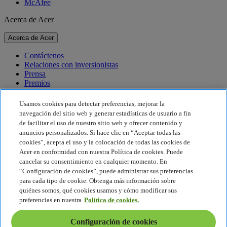
McAfee
Acerca de Acer
Acerca de Acer
Contáctenos
Relaciones con inversionistas
Prensa
Premios
Eventos
Usamos cookies para detectar preferencias, mejorar la
Sostenibilidad
navegación del sitio web y generar estadísticas de usuario a fin
de facilitar el uso de nuestro sitio web y ofrecer contenido y
Sostenibilidad
anuncios personalizados. Si hace clic en “Aceptar todas las
cookies”, acepta el uso y la colocación de todas las cookies de
Responsabilidad social corporativa
Acer en conformidad con nuestra Política de cookies. Puede
Huella de carbono del producto
cancelar su consentimiento en cualquier momento. En
Proyecto Humanity
“Configuración de cookies”, puede administrar sus preferencias
Earthion
para cada tipo de cookie. Obtenga más información sobre
Política de privacidad
quiénes somos, qué cookies usamos y cómo modificar sus
Política de cookies
preferencias en nuestra
Política de cookies.
Aviso legal
Información legal adicional
Configuración de cookies
Política de accesibilidad