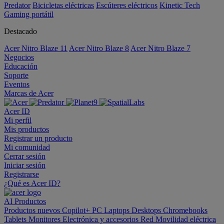
Predator
Bicicletas eléctricas
Escúteres eléctricos
Kinetic Tech
Gaming portátil
Destacado
Acer Nitro Blaze 11
Acer Nitro Blaze 8
Acer Nitro Blaze 7
Negocios
Educación
Soporte
Eventos
Marcas de Acer
Acer ID
Mi perfil
Mis productos
Registrar un producto
Mi comunidad
Cerrar sesión
Iniciar sesión
Registrarse
¿Qué es Acer ID?
AI
Productos
Productos nuevos
Copilot+ PC
Laptops
Desktops
Chromebooks
Tablets
Monitores
Electrónica y accesorios
Red
Movilidad eléctrica