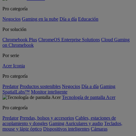
Pro categoría
Negocios
Gaming en la nube
Día a día
Educación
Por solución
Chromebook Plus
ChromeOS Enterprise Solutions
Cloud Gaming
on Chromebook
Por serie
Acer Iconia
Pro categoría
Predator
Productos sostenibles
Negocios
Día a día
Gaming
SpatialLabs™
Monitor inteligente
Tecnología de pantalla Acer
Pro categoría
Predator
Prendas, bolsos y accesorios
Cables, estaciones de
acoplamiento y dongles
Gaming
Auriculares y audio
Teclados,
mouse y lápiz óptico
Dispositivos inteligentes
Cámaras