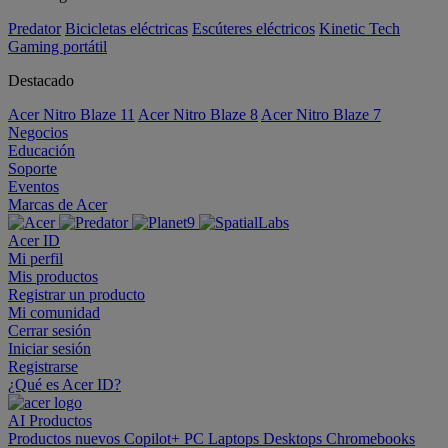
Predator
Bicicletas eléctricas
Escúteres eléctricos
Kinetic Tech
Gaming portátil
Destacado
Acer Nitro Blaze 11
Acer Nitro Blaze 8
Acer Nitro Blaze 7
Negocios
Educación
Soporte
Eventos
Marcas de Acer
Acer ID
Mi perfil
Mis productos
Registrar un producto
Mi comunidad
Cerrar sesión
Iniciar sesión
Registrarse
¿Qué es Acer ID?
AI
Productos
Productos nuevos
Copilot+ PC
Laptops
Desktops
Chromebooks