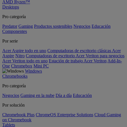
AMD Ryzen™
Desktops
Pro categoría
Predator
Gaming
Productos sostenibles
Negocios
Educación
Componentes
Por serie
Acer Aspire todo en uno
Computadoras de escritorio clásicas Acer
Aspire
Nitro
Computadoras de escritorio Acer Veriton para negocios
Acer Veriton todo en uno
Estación de trabajo Acer Veriton
Add-In-
One
Chromebox
Mini PC
Windows
Chromebooks
Pro categoría
Negocios
Gaming en la nube
Día a día
Educación
Por solución
Chromebook Plus
ChromeOS Enterprise Solutions
Cloud Gaming
on Chromebook
Tablets