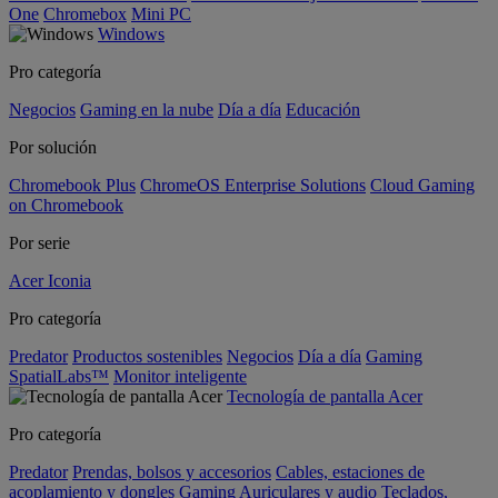
One
Chromebox
Mini PC
Windows
Pro categoría
Negocios
Gaming en la nube
Día a día
Educación
Por solución
Chromebook Plus
ChromeOS Enterprise Solutions
Cloud Gaming
on Chromebook
Por serie
Acer Iconia
Pro categoría
Predator
Productos sostenibles
Negocios
Día a día
Gaming
SpatialLabs™
Monitor inteligente
Tecnología de pantalla Acer
Pro categoría
Predator
Prendas, bolsos y accesorios
Cables, estaciones de
acoplamiento y dongles
Gaming
Auriculares y audio
Teclados,