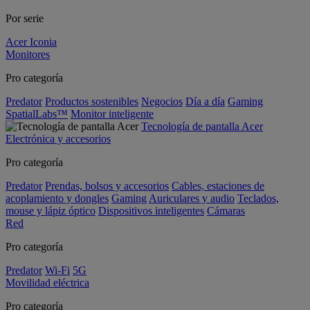
Por serie
Acer Iconia
Monitores
Pro categoría
Predator
Productos sostenibles
Negocios
Día a día
Gaming
SpatialLabs™
Monitor inteligente
Tecnología de pantalla Acer
Electrónica y accesorios
Pro categoría
Predator
Prendas, bolsos y accesorios
Cables, estaciones de
acoplamiento y dongles
Gaming
Auriculares y audio
Teclados,
mouse y lápiz óptico
Dispositivos inteligentes
Cámaras
Red
Pro categoría
Predator
Wi-Fi
5G
Movilidad eléctrica
Pro categoría