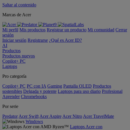
Saltar al contenido
Marcas de Acer
Mi perfil
Mis productos
Registrar un producto
Mi comunidad
Cerrar
sesión
Iniciar sesión
Registrarse
¿Qué es Acer ID?
AI
Productos
Productos nuevos
Copilot+ PC
Laptops
Pro categoría
Copilot+ PC
PC con IA
Gaming
Pantalla OLED
Productos
sostenibles
Delgada y potente
Laptops para uso diario
Profesional
Aprender
Chromebooks
Por serie
Predator
Acer Swift
Acer Aspire
Acer Nitro
Acer TravelMate
Windows
Laptops Acer con