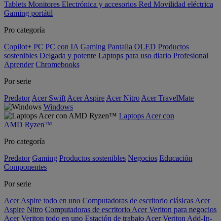
Tablets
Monitores
Electrónica y accesorios
Red
Movilidad eléctrica
Gaming portátil
Pro categoría
Copilot+ PC
PC con IA
Gaming
Pantalla OLED
Productos
sostenibles
Delgada y potente
Laptops para uso diario
Profesional
Aprender
Chromebooks
Por serie
Predator
Acer Swift
Acer Aspire
Acer Nitro
Acer TravelMate
Windows
Laptops Acer con
AMD Ryzen™
Pro categoría
Predator
Gaming
Productos sostenibles
Negocios
Educación
Componentes
Por serie
Acer Aspire todo en uno
Computadoras de escritorio clásicas Acer
Aspire
Nitro
Computadoras de escritorio Acer Veriton para negocios
Acer Veriton todo en uno
Estación de trabajo Acer Veriton
Add-In-