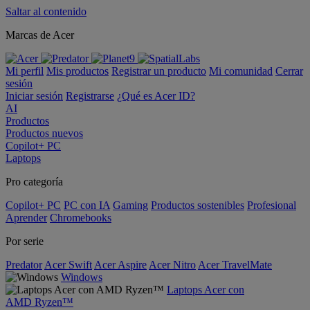
Saltar al contenido
Marcas de Acer
Mi perfil
Mis productos
Registrar un producto
Mi comunidad
Cerrar
sesión
Iniciar sesión
Registrarse
¿Qué es Acer ID?
AI
Productos
Productos nuevos
Copilot+ PC
Laptops
Pro categoría
Copilot+ PC
PC con IA
Gaming
Productos sostenibles
Profesional
Aprender
Chromebooks
Por serie
Predator
Acer Swift
Acer Aspire
Acer Nitro
Acer TravelMate
Windows
Laptops Acer con
AMD Ryzen™