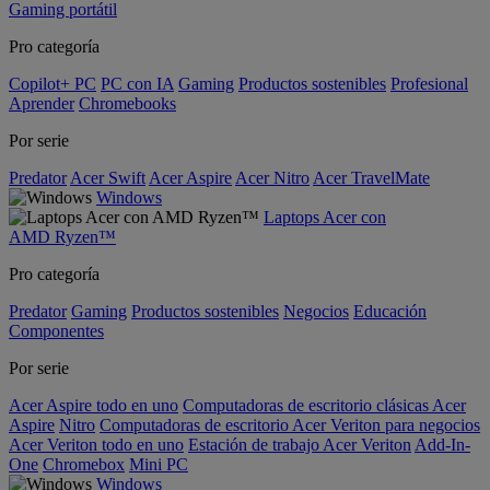
Gaming portátil
Pro categoría
Copilot+ PC
PC con IA
Gaming
Productos sostenibles
Profesional
Aprender
Chromebooks
Por serie
Predator
Acer Swift
Acer Aspire
Acer Nitro
Acer TravelMate
Windows
Laptops Acer con
AMD Ryzen™
Pro categoría
Predator
Gaming
Productos sostenibles
Negocios
Educación
Componentes
Por serie
Acer Aspire todo en uno
Computadoras de escritorio clásicas Acer
Aspire
Nitro
Computadoras de escritorio Acer Veriton para negocios
Acer Veriton todo en uno
Estación de trabajo Acer Veriton
Add-In-
One
Chromebox
Mini PC
Windows