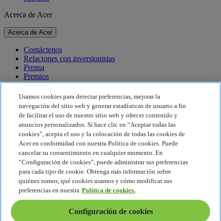
Acerca de Acer
Acerca de Acer
Contáctenos
Relaciones con inversionistas
Prensa
Premios
Eventos
Usamos cookies para detectar preferencias, mejorar la
Sostenibilidad
navegación del sitio web y generar estadísticas de usuario a fin
de facilitar el uso de nuestro sitio web y ofrecer contenido y
Sostenibilidad
anuncios personalizados. Si hace clic en “Aceptar todas las
cookies”, acepta el uso y la colocación de todas las cookies de
Responsabilidad social corporativa
Acer en conformidad con nuestra Política de cookies. Puede
Huella de carbono del producto
cancelar su consentimiento en cualquier momento. En
Proyecto Humanity
“Configuración de cookies”, puede administrar sus preferencias
Earthion
para cada tipo de cookie. Obtenga más información sobre
Política de privacidad
quiénes somos, qué cookies usamos y cómo modificar sus
Política de cookies
preferencias en nuestra
Política de cookies.
Aviso legal
Información legal adicional
Configuración de cookies
Política de accesibilidad