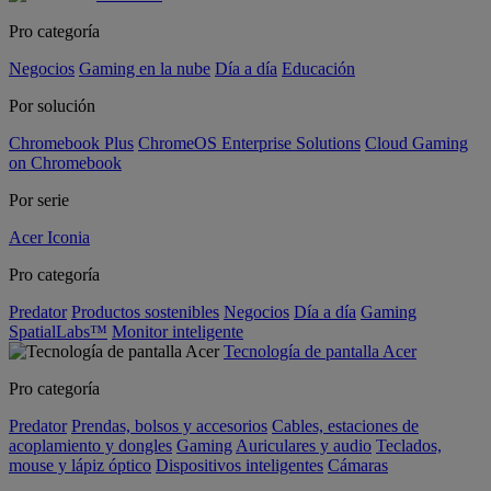
Pro categoría
Negocios
Gaming en la nube
Día a día
Educación
Por solución
Chromebook Plus
ChromeOS Enterprise Solutions
Cloud Gaming
on Chromebook
Por serie
Acer Iconia
Pro categoría
Predator
Productos sostenibles
Negocios
Día a día
Gaming
SpatialLabs™
Monitor inteligente
Tecnología de pantalla Acer
Pro categoría
Predator
Prendas, bolsos y accesorios
Cables, estaciones de
acoplamiento y dongles
Gaming
Auriculares y audio
Teclados,
mouse y lápiz óptico
Dispositivos inteligentes
Cámaras