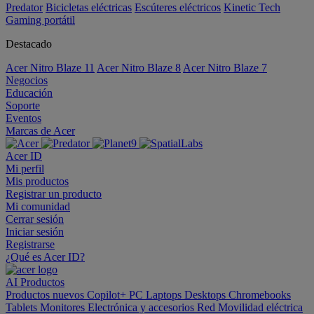
Predator
Bicicletas eléctricas
Escúteres eléctricos
Kinetic Tech
Gaming portátil
Destacado
Acer Nitro Blaze 11
Acer Nitro Blaze 8
Acer Nitro Blaze 7
Negocios
Educación
Soporte
Eventos
Marcas de Acer
Acer ID
Mi perfil
Mis productos
Registrar un producto
Mi comunidad
Cerrar sesión
Iniciar sesión
Registrarse
¿Qué es Acer ID?
AI
Productos
Productos nuevos
Copilot+ PC
Laptops
Desktops
Chromebooks
Tablets
Monitores
Electrónica y accesorios
Red
Movilidad eléctrica