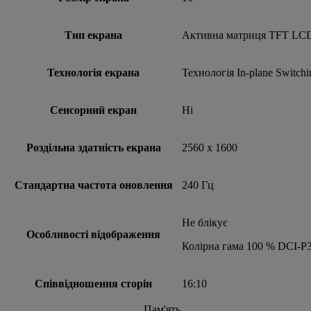
Тип екрана
Активна матриця TFT LC
Технологія екрана
Технологія In-plane Switchi
Сенсорний екран
Ні
Роздільна здатність екрана
2560 x 1600
Стандартна частота оновлення
240 Гц
Не блікує
Особливості відображення
Колірна гама 100 % DCI-P
Співвідношення сторін
16:10
Пам'ять