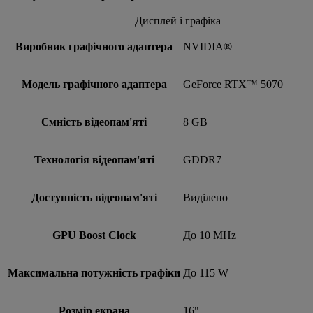
Дисплей і графіка
Виробник графічного адаптера
NVIDIA®
Модель графічного адаптера
GeForce RTX™ 5070
Ємність відеопам'яті
8 GB
Технологія відеопам'яті
GDDR7
Доступність відеопам'яті
Виділено
GPU Boost Clock
До 10 MHz
Максимальна потужність графіки
До 115 W
Розмір екрана
16"