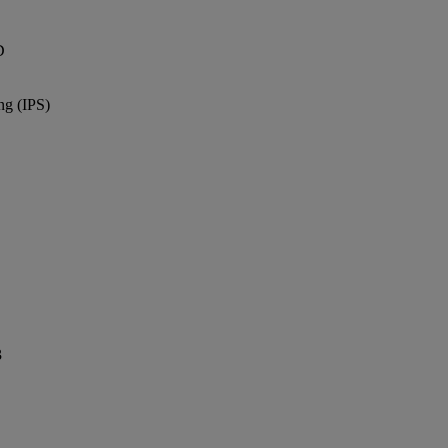
D
ng (IPS)
3