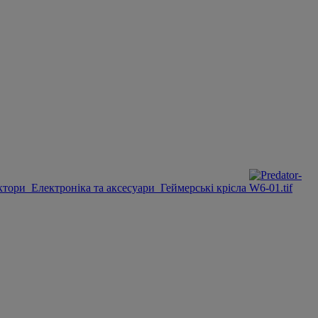
ктори
Електроніка та аксесуари
Геймерські крісла