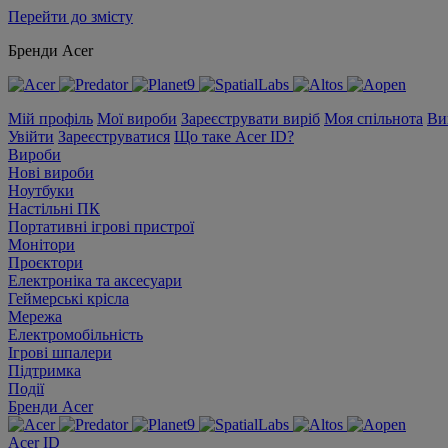
Перейти до змісту
Бренди Acer
Мій профіль
Мої вироби
Зареєструвати виріб
Моя спільнота
Ви
Увійти
Зареєструватися
Що таке Acer ID?
Вироби
Нові вироби
Ноутбуки
Настільні ПК
Портативні ігрові пристрої
Монітори
Проєктори
Електроніка та аксесуари
Геймерські крісла
Мережа
Електромобільність
Ігрові шпалери
Підтримка
Події
Бренди Acer
Acer ID