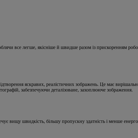
роблячи все легше, якісніше й швидше разом із прискоренням роб
дтворення яскравих, реалістичних зображень. Це має вирішальне
отографій, забезпечуючи деталізоване, захоплююче зображення.
печує вищу швидкість, більшу пропускну здатність і менше енерг