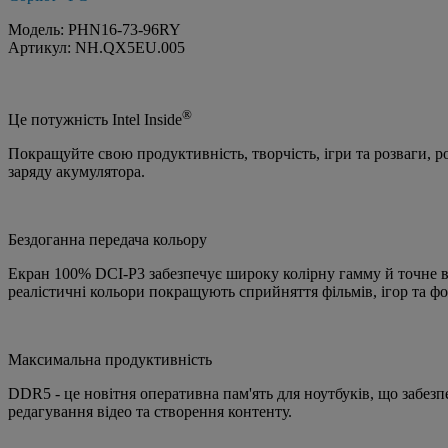
Модель: PHN16-73-96RY
Артикул: NH.QX5EU.005
®
Це потужність Intel Inside
Покращуйте свою продуктивність, творчість, ігри та розваги, 
заряду акумулятора.
Бездоганна передача кольору
Екран 100% DCI-P3 забезпечує широку колірну гамму й точне ві
реалістичні кольори покращують сприйняття фільмів, ігор та ф
Максимальна продуктивність
DDR5 - це новітня оперативна пам'ять для ноутбуків, що забез
редагування відео та створення контенту.