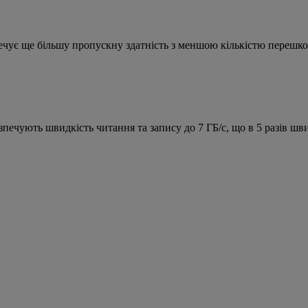
печує ще більшу пропускну здатність з меншою кількістю переш
печують швидкість читання та запису до 7 ГБ/с, що в 5 разів шв