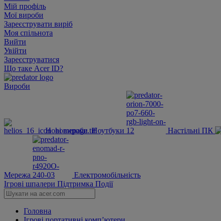
Мій профіль
Мої вироби
Зареєструвати виріб
Моя спільнота
Вийти
Увійти
Зареєструватися
Що таке Acer ID?
Вироби
Нові вироби
Ноутбуки
Настільні ПК
Мережа
Електромобільність
Ігрові шпалери
Підтримка
Події
Головна
Ігрові портативні комп’ютери