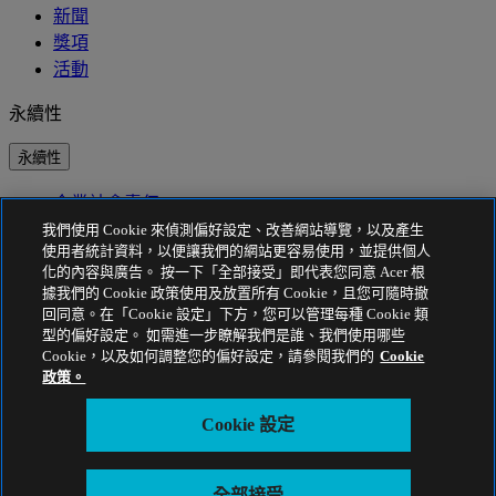
新聞
獎項
活動
永續性
永續性
企業社會責任
產品碳足跡
我們使用 Cookie 來偵測偏好設定、改善網站導覽，以及產生
Project Humanity
使用者統計資料，以便讓我們的網站更容易使用，並提供個人
Earthion
化的內容與廣告。 按一下「全部接受」即代表您同意 Acer 根
據我們的 Cookie 政策使用及放置所有 Cookie，且您可隨時撤
隱私權政策
回同意。在「Cookie 設定」下方，您可以管理每種 Cookie 類
型的偏好設定。 如需進一步瞭解我們是誰、我們使用哪些
Cookie 政策
Cookie，以及如何調整您的偏好設定，請參閱我們的
Cookie
法律聲明
政策。
其他法律資訊
協助工具政策
Cookie 設定
Cookie 設定
台灣 - 繁體中文
全部接受