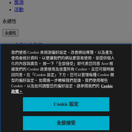
獎項
活動
永續性
永續性
企業社會責任
產品碳足跡
我們使用 Cookie 來偵測偏好設定、改善網站導覽，以及產生
Project Humanity
使用者統計資料，以便讓我們的網站更容易使用，並提供個人
Earthion
化的內容與廣告。 按一下「全部接受」即代表您同意 Acer 根
據我們的 Cookie 政策使用及放置所有 Cookie，且您可隨時撤
隱私權政策
回同意。在「Cookie 設定」下方，您可以管理每種 Cookie 類
型的偏好設定。 如需進一步瞭解我們是誰、我們使用哪些
Cookie 政策
Cookie，以及如何調整您的偏好設定，請參閱我們的
Cookie
法律聲明
政策。
其他法律資訊
協助工具政策
Cookie 設定
Cookie 設定
台灣 - 繁體中文
全部接受
© 2026 Acer Inc.