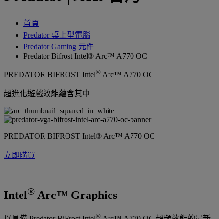
首頁
Predator 桌上型電腦
Predator Gaming 元件
Predator Bifrost Intel® Arc™ A770 OC
®
PREDATOR BIFROST Intel
Arc™ A770 OC
超進化遊戲效能蘊含其中
PREDATOR BIFROST Intel® Arc™ A770 OC
立即購買
®
Intel
Arc™ Graphics
®
以具備 Predator BiFrost Intel
Arc™ A770 OC 超頻效能的最新