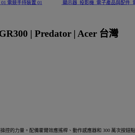
電競手持裝置
顯示器
投影機
電子產品與配件
 | Predator | Acer 台灣
放精準操控的力量。配備霍爾效應搖桿、動作感應器和 300 萬次