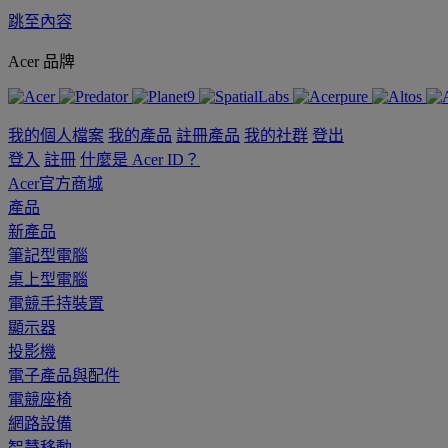
跳至內容
Acer 品牌
我的個人檔案
我的產品
註冊產品
我的社群
登出
登入
註冊
什麼是 Acer ID？
Acer官方商城
產品
新產品
筆記型電腦
桌上型電腦
電競手持裝置
顯示器
投影機
電子產品與配件
電競座椅
網路設備
智慧移動